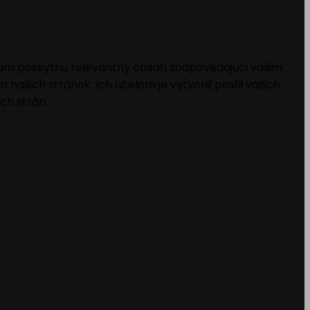
 vám poskytnú relevantný obsah zodpovedajúci vašim
šich stránok. Ich účelom je vytvoriť profil vašich
ch strán.