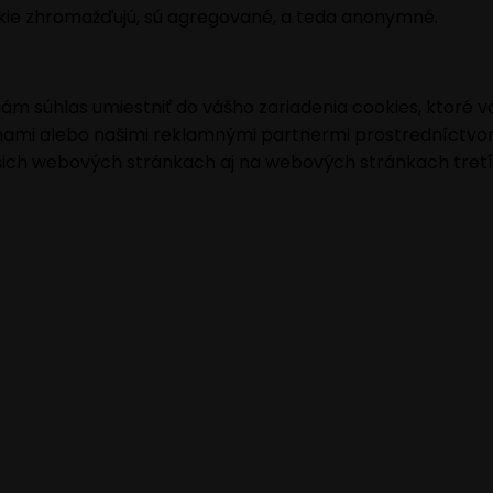
okie zhromažďujú, sú agregované, a teda anonymné.
ám súhlas umiestniť do vášho zariadenia cookies, ktoré
mi alebo našimi reklamnými partnermi prostredníctvom na
ich webových stránkach aj na webových stránkach tretí