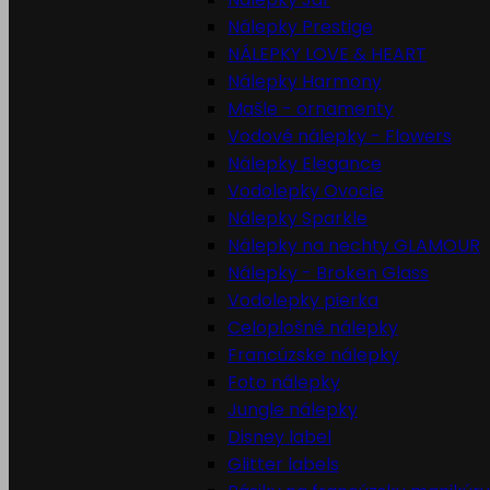
Nálepky Prestige
NÁLEPKY LOVE & HEART
Nálepky Harmony
Mašle - ornamenty
Vodové nálepky - Flowers
Nálepky Elegance
Vodolepky Ovocie
Nálepky Sparkle
Nálepky na nechty GLAMOUR
Nálepky - Broken Glass
Vodolepky pierka
Celoplošné nálepky
Francúzske nálepky
Foto nálepky
Jungle nálepky
Disney label
Glitter labels