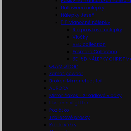
Pásiky na francúzsku manikúru
Halloween nálepky
Nálepky Jeseň


Vianočné nálepky
Rozprávkové nálepky
Vločky
RED collection
Essmara Collection
3D, 5D NÁLEPKY CHRISTM
GLAM Glitter
Zamat powder
Broken Mirror efect foil
AURORA
Mirror flakes - zrkadlové vločky
Illusion nail glitter
Pozlátko
Trblietavé prášky
Krídla vážky