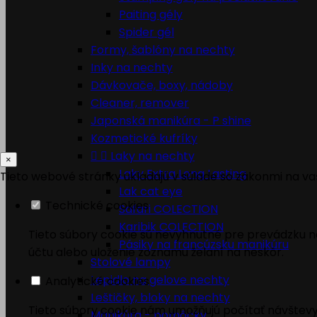
Paiting gély
Spider gél
Formy, šablóny na nechty
Inky na nechty
Dávkovače, boxy, nádoby
Cleaner, remover
Japonská manikúra - P shine
Kozmetické kufríky


Laky na nechty
×
Laky Extra Long Lasting
Tieto webové stránky ukladajú v súlade so zákonmi na va
Lak cat eye
Technické cookies
Safari COLECTION
Karibik COLECTION
Tieto súbory cookie sú nevyhnutné pre prevádzku naš
Pásiky na francúzsku manikúru
účtu alebo uloženie zoznamu želaní na neskôr.
Stolové lampy
Lepidlo na gelove nechty
Analytické cookies
Leštičky, bloky na nechty
Tieto súbory cookie nám umožňujú počítať návštevy
Manikúra - pomôcky