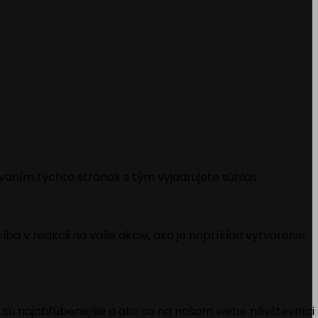
vaním týchto stránok s tým vyjadrujete súhlas.
ba v reakcii na vaše akcie, ako je napríklad vytvorenie
 sú najobľúbenejšie a ako sa na našom webe návštevníci