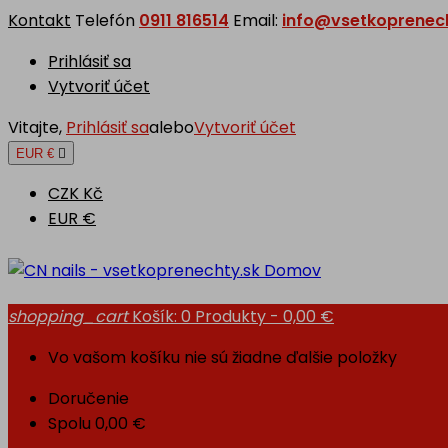
Kontakt
Telefón
0911 816514
Email:
info@vsetkoprenech
Prihlásiť sa
Vytvoriť účet
Vitajte,
Prihlásiť sa
alebo
Vytvoriť účet
EUR €

CZK Kč
EUR €
Domov
shopping_cart
Košík:
0
Produkty - 0,00 €
Vo vašom košíku nie sú žiadne ďalšie položky
Doručenie
Spolu
0,00 €