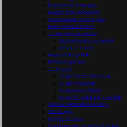
Podkladové, Base gély
Rubber bázy na nechty
Ukončovacie, vrchné gély
Biele gely na NECHTY


Gel laky na nechty
Odstraňovače, pomôcky
AKCIA GÉL LAKY
Magnetický gél lak
Reflexné gél laky


IQ GÉLY
IQ gél Franch Manicure
IQ gél Modelage
IQ gél Black Prince
IQ gél 2v1 Color gél + Gél lak
GÉLY NA PRÍRODNÉ NECHTY
Termo gély
Uv gely na nohy
Stamping gely na pečiatkovanie