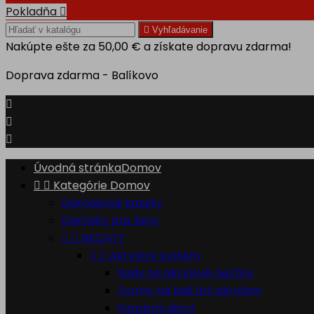
Pokladňa


Vyhľadávanie
Nakúpte ešte za
50,00 €
a získate dopravu zdarma!
Doprava zdarma - Balíkovo



Úvodná stránka
Domov


Kategórie
Domov
Darčekové kazety
Darčeky pre ženy


NECHTY


Akrylový systém
Sady na akrylové nechty
Formy na Nail Art akrylom
Farebný akryl