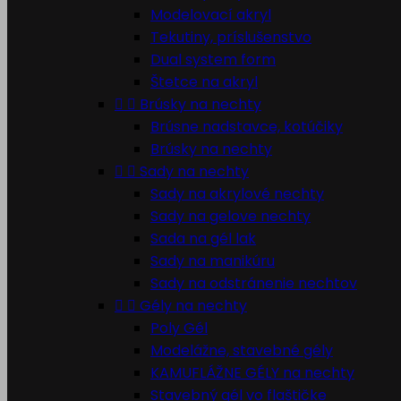
Modelovací akryl
Tekutiny, príslušenstvo
Dual system form
Štetce na akryl


Brúsky na nechty
Brúsne nadstavce, kotúčiky
Brúsky na nechty


Sady na nechty
Sady na akrylové nechty
Sady na gelove nechty
Sada na gél lak
Sady na manikúru
Sady na odstránenie nechtov


Gély na nechty
Poly Gél
Modelážne, stavebné gély
KAMUFLÁŽNE GÉLY na nechty
Stavebný gél vo flaštičke