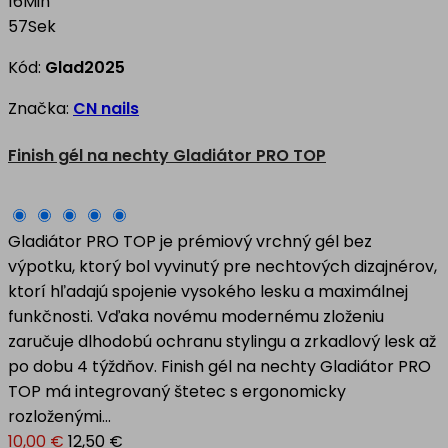
16
Min
56
Sek
Kód:
Glad2025
Značka:
CN nails
Finish gél na nechty Gladiátor PRO TOP
Gladiátor PRO TOP je prémiový vrchný gél bez
výpotku, ktorý bol vyvinutý pre nechtových dizajnérov,
ktorí hľadajú spojenie vysokého lesku a maximálnej
funkčnosti. Vďaka novému modernému zloženiu
zaručuje dlhodobú ochranu stylingu a zrkadlový lesk až
po dobu 4 týždňov. Finish gél na nechty Gladiátor PRO
TOP má integrovaný štetec s ergonomicky
rozloženými...
10,00 €
12,50 €