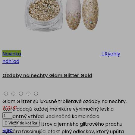
Novinka

Rýchly
náhľad
Ozdoby na nechty Glam Glitter Gold
Glam Glitter sú luxusné trblietavé ozdoby na nechty,
2,20 €
ktoré dodajú každej manikúre výnimočný lesk a
elegantný vzhľad. Jedinečná kombinácia
hexagónových flitrov a jemného glitrového prachu

Vložiť do košíka
Viac
vytvára fascinujúci efekt plný odleskov, ktorý upúta