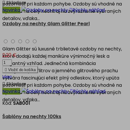

Skladom
pozornosť pri každom pohybe. Ozdoby sú vhodné na
Novinka

Rýchly náhľad
aplikáciu na celý necht aj na zvýraznenie vybraných
detailov, vďaka...
Ozdoby na nechty Glam Glitter Pearl
Glam Glitter sú luxusné trblietavé ozdoby na nechty,
2,20 €
ktoré dodajú každej manikúre výnimočný lesk a
elegantný vzhľad. Jedinečná kombinácia
hexagónových flitrov a jemného glitrového prachu

Vložiť do košíka
Viac
vytvára fascinujúci efekt plný odleskov, ktorý upúta

Skladom
pozornosť pri každom pohybe. Ozdoby sú vhodné na
Novinka

Rýchly náhľad
aplikáciu na celý necht aj na zvýraznenie vybraných
detailov, vďaka...
Kód:
SAB001
Šablóny na nechty 100ks