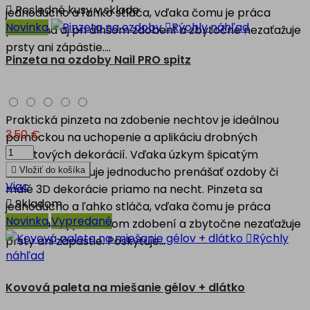

Posledné kusy v sklade
jednoducho a ľahko stláča, vďaka čomu je práca
Novinka

Rýchly náhľad
pohodlná aj pri dlhšom zdobení a zbytočne nezaťažuje
prsty ani zápästie....
Pinzeta na ozdoby Nail PRO spitz
Praktická pinzeta na zdobenie nechtov je ideálnou
3,50 €
pomôckou na uchopenie a aplikáciu drobných
nechtových dekorácií. Vďaka úzkym špicatým
koncom umožňuje jednoducho prenášať ozdoby či

Vložiť do košíka
Viac
malé 3D dekorácie priamo na necht. Pinzeta sa

Skladom
jednoducho a ľahko stláča, vďaka čomu je práca
Novinka
Vypredané
pohodlná aj pri dlhšom zdobení a zbytočne nezaťažuje

Rýchly
prsty ani zápästie. Poskytuje...
náhľad
Kovová paleta na miešanie gélov + dlátko