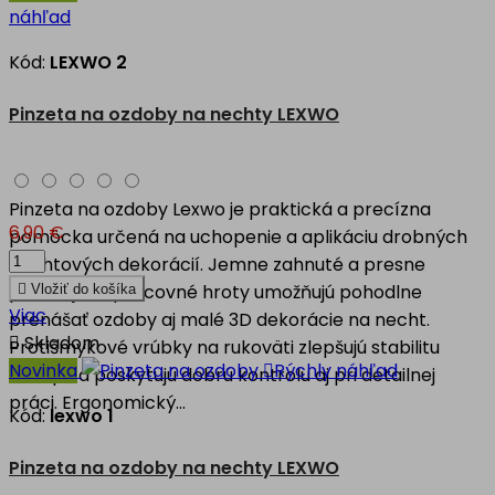
náhľad
Kód:
LEXWO 2
Pinzeta na ozdoby na nechty LEXWO
Pinzeta na ozdoby Lexwo je praktická a precízna
6,90 €
pomôcka určená na uchopenie a aplikáciu drobných
nechtových dekorácií. Jemne zahnuté a presne
priliehajúce pracovné hroty umožňujú pohodlne

Vložiť do košíka
Viac
prenášať ozdoby aj malé 3D dekorácie na necht.

Skladom
Protišmykové vrúbky na rukoväti zlepšujú stabilitu
Novinka

Rýchly náhľad
úchopu a poskytujú dobrú kontrolu aj pri detailnej
práci. Ergonomický...
Kód:
lexwo 1
Pinzeta na ozdoby na nechty LEXWO