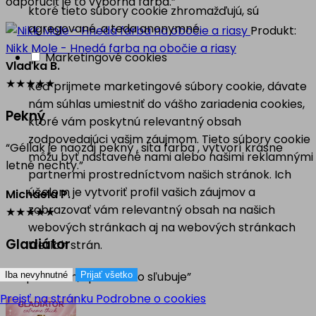
odporučiť je to výborná farba.”
ktoré tieto súbory cookie zhromažďujú, sú
agregované, a teda anonymné.
Produkt:
Nikk Mole - Hnedá farba na obočie a riasy
Marketingové cookies
Vlaďka B.
★
★
★
★
★
Keď prijmete marketingové súbory cookie, dávate
nám súhlas umiestniť do vášho zariadenia cookies,
Pekný
ktoré vám poskytnú relevantný obsah
zodpovedajúci vašim záujmom. Tieto súbory cookie
“Géllak je naozaj pekný , sita farba , vytvorí krásne
môžu byť nastavené nami alebo našimi reklamnými
letné nechty.”
partnermi prostredníctvom našich stránok. Ich
účelom je vytvoriť profil vašich záujmov a
Michaela P.
zobrazovať vám relevantný obsah na našich
★
★
★
★
★
webových stránkach aj na webových stránkach
Gladiátor
tretích strán.
“Odporúčam, spĺňa to čo sľubuje”
Iba nevyhnutné
Prijať všetko
Prejsť na stránku Podrobne o cookies