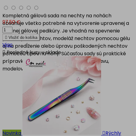
Kompletná gélová sada na nechty na nohách
97,50 €
obsahuje všetko potrebné na vytvorenie upravenej a
odolnej gélovej pedikúry. Je vhodná na spevnenie
prírodných nechtov, modeláž nechtov pomocou gélu

Vložiť do košíka
Viac
aj na predĺženie alebo úpravu poškodených nechtov

Posledné kusy v sklade
pomocou tipov na nohy. Súčasťou sady sú praktické
prípravky a pomôcky potrebné na prípravu,
modelovanie aj konečnú...
Novinka

Rýchly