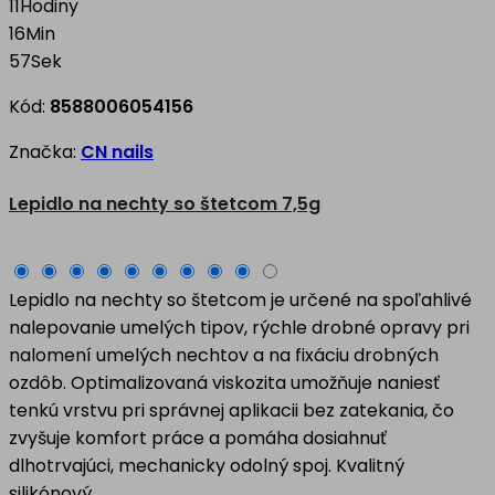
11
Hodiny
16
Min
56
Sek
Kód:
8588006054156
Značka:
CN nails
Lepidlo na nechty so štetcom 7,5g
Lepidlo na nechty so štetcom je určené na spoľahlivé
nalepovanie umelých tipov, rýchle drobné opravy pri
nalomení umelých nechtov a na fixáciu drobných
ozdôb. Optimalizovaná viskozita umožňuje naniesť
tenkú vrstvu pri správnej aplikacii bez zatekania, čo
zvyšuje komfort práce a pomáha dosiahnuť
dlhotrvajúci, mechanicky odolný spoj. Kvalitný
silikónový...