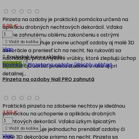
Pinzeta na ozdoby je praktická pomôcka určená na
6,90 €
aplikáciu drobných nechtových dekorácií. Vďaka
jemne zahnutému oblému zakončeniu s ostrými
čepeľami umožňuje presne uchopiť ozdoby aj malé 3D

Vložiť do košíka
Viac
dekorácie a preniesť ich na necht. Na rukoväti sa

Posledné kusy v sklade
nachádzajú protišmykové vrúbky, ktoré zlepšujú úchop
Novinka

Rýchly náhľad
a pomáhajú udržať pinzetu stabilne v ruke aj pri
detailnej...
Pinzeta na ozdoby Nail PRO zahnutá
Praktická pinzeta na zdobenie nechtov je ideálnou
3,50 €
pomôckou na uchopenie a aplikáciu drobných
nechtových dekorácií. Vďaka úzkym špicatým
koncom umožňuje jednoducho prenášať ozdoby či

Vložiť do košíka
Viac
malé 3D dekorácie priamo na necht. Pinzeta sa