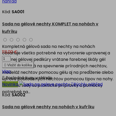
náhľad
Kód:
SA001
Sada na gélové nechty KOMPLET na nohách v
kufríku
Kompletná gélová sada na nechty na nohách
113,00 €
obsahuje všetko potrebné na vytvorenie upravenej a
odolnej gélovej pedikúry vrátane farebnej škály gél
lakov. Je vhodná na spevnenie prírodných nechtov,

Vložiť do košíka
Viac
modeláž nechtov pomocou gélu aj na predĺženie alebo

Posledné kusy v sklade
úpravu poškodených nechtov pomocou tipov na nohy.
Novinka

Rýchly náhľad
Súčasťou sady sú praktické prípravky a pomôcky
potrebné na...
Kód:
SA002
Sada na gélové nechty na nohách v kufríku