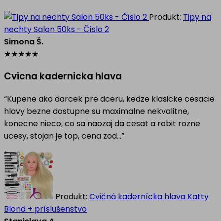
Produkt:
Tipy na
nechty Salon 50ks - Číslo 2
Simona Š.
★
★
★
★
★
Cvicna kadernicka hlava
“Kupene ako darcek pre dceru, kedze klasicke cesacie
hlavy bezne dostupne su maximalne nekvalitne,
konecne nieco, co sa naozaj da cesat a robit rozne
ucesy, stojan je top, cena zod…”
Produkt:
Cvičná kadernícka hlava Katty
Blond + príslušenstvo