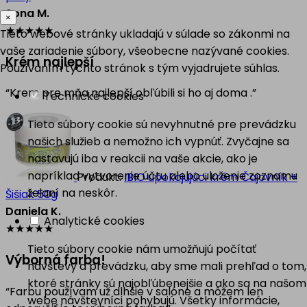
Sona M.
×
★
★
★
★
★
Tieto webové stránky ukladajú v súlade so zákonmi na
vaše zariadenie súbory, všeobecne nazývané cookies.
Krém najlepší
Používaním týchto stránok s tým vyjadrujete súhlas.
“Krem pre mňa najlepší obľúbili si ho aj doma .”
Technické cookies
Tieto súbory cookie sú nevyhnutné pre prevádzku
našich služieb a nemožno ich vypnúť. Zvyčajne sa
nastavujú iba v reakcii na vaše akcie, ako je
napríklad vytvorenie účtu alebo uloženie zoznamu
Produkt:
IBIO upokojujúci krém Čajovník +
želaní na neskôr.
Šišiak 50g
Daniela K.
Analytické cookies
★
★
★
★
★
Tieto súbory cookie nám umožňujú počítať
Výborná farba!
návštevy a prevádzku, aby sme mali prehľad o tom,
ktoré stránky sú najobľúbenejšie a ako sa na našom
“Farbu používam už dlhšie v salóne a môžem len
webe návštevníci pohybujú. Všetky informácie,