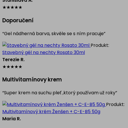
Stanislava A.
★
★
★
★
★
Doporučení
“Gel nádherná barva, skvěle se s ním pracuje”
Produkt:
Stavebný gél na nechty Rosato 30ml
Terezie R.
★
★
★
★
★
Multivitamínovy krem
“Super krem na suchu pleť ,ktorý používam už roky”
Produkt:
Multivitamínový krém Ženšen + C-E-B5 50g
Maria R.