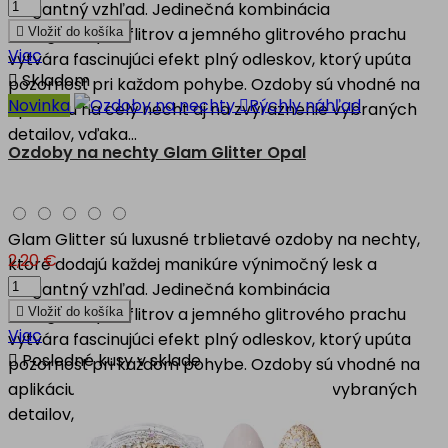
elegantný vzhľad. Jedinečná kombinácia
hexagónových flitrov a jemného glitrového prachu

Vložiť do košíka
Viac
vytvára fascinujúci efekt plný odleskov, ktorý upúta

Skladom
pozornosť pri každom pohybe. Ozdoby sú vhodné na
Novinka

Rýchly náhľad
aplikáciu na celý necht aj na zvýraznenie vybraných
detailov, vďaka...
Ozdoby na nechty Glam Glitter Opal
Glam Glitter sú luxusné trblietavé ozdoby na nechty,
2,20 €
ktoré dodajú každej manikúre výnimočný lesk a
elegantný vzhľad. Jedinečná kombinácia
hexagónových flitrov a jemného glitrového prachu

Vložiť do košíka
Viac
vytvára fascinujúci efekt plný odleskov, ktorý upúta

Posledné kusy v sklade
pozornosť pri každom pohybe. Ozdoby sú vhodné na
aplikáciu na celý necht aj na zvýraznenie vybraných
detailov, vďaka...