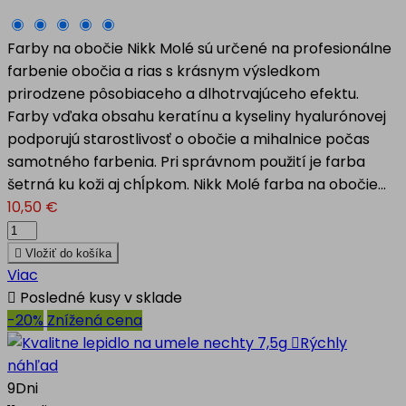
Farby na obočie Nikk Molé sú určené na profesionálne
farbenie obočia a rias s krásnym výsledkom
prirodzene pôsobiaceho a dlhotrvajúceho efektu.
Farby vďaka obsahu keratínu a kyseliny hyalurónovej
podporujú starostlivosť o obočie a mihalnice počas
samotného farbenia. Pri správnom použití je farba
šetrná ku koži aj chĺpkom. Nikk Molé farba na obočie...
10,50 €

Vložiť do košíka
Viac

Posledné kusy v sklade
-20%
Znížená cena

Rýchly
náhľad
9
Dni