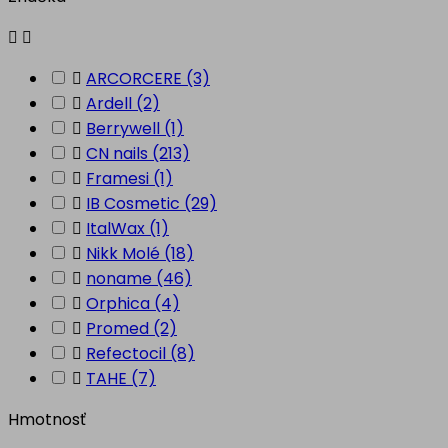



ARCORCERE
(3)

Ardell
(2)

Berrywell
(1)

CN nails
(213)

Framesi
(1)

IB Cosmetic
(29)

ItalWax
(1)

Nikk Molé
(18)

noname
(46)

Orphica
(4)

Promed
(2)

Refectocil
(8)

TAHE
(7)
Hmotnosť