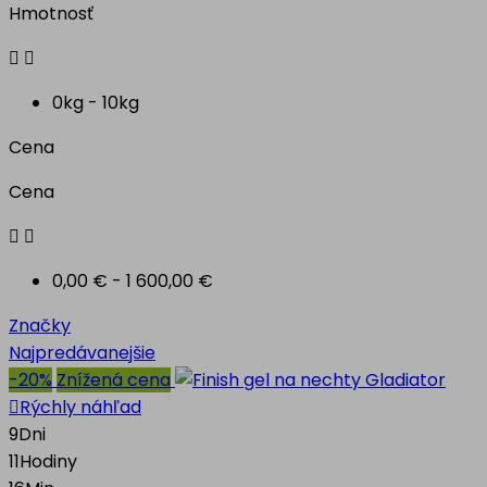
Hmotnosť


0kg - 10kg
Cena
Cena


0,00 € - 1 600,00 €
Značky
Najpredávanejšie
-20%
Znížená cena

Rýchly náhľad
9
Dni
11
Hodiny