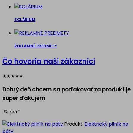
SOLÁRIUM
REKLAMNÉ PREDMETY
Čo hovoria naši zákazníci
★
★
★
★
★
Dobrý deň chcem sa poďakovať za produkt je
super ďakujem
“Super”
Produkt:
Elektrický pilník na
päty