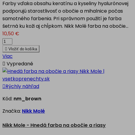
Farby vďaka obsahu keratínu a kyseliny hyalurónovej
podporujú starostlivosť o obočie a mihalnice počas
samotného farbenia. Pri správnom použití je farba
šetrná ku koži aj chĺpkom. Nikk Molé farba na obočie...
10,50 €

Vložiť do košíka
Viac

Vypredané

Rýchly náhľad
Kód:
nm_brown
Značka:
Nikk Molé
Nikk Mole - Hnedá farba na obočie a riasy