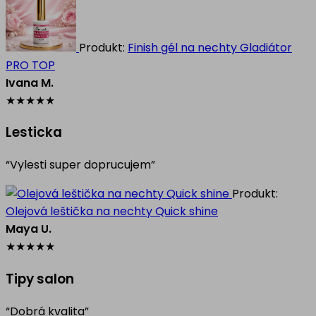
Produkt:
Finish gél na nechty Gladiátor
PRO TOP
Ivana M.
★
★
★
★
★
Lesticka
“Vylesti super doprucujem”
Produkt:
Olejová leštička na nechty Quick shine
Maya U.
★
★
★
★
★
Tipy salon
“Dobrá kvalita”