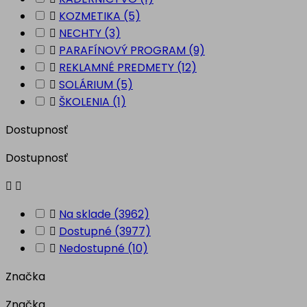

KOZMETIKA
(5)

NECHTY
(3)

PARAFÍNOVÝ PROGRAM
(9)

REKLAMNÉ PREDMETY
(12)

SOLÁRIUM
(5)

ŠKOLENIA
(1)
Dostupnosť
Dostupnosť



Na sklade
(3962)

Dostupné
(3977)

Nedostupné
(10)
Značka
Značka