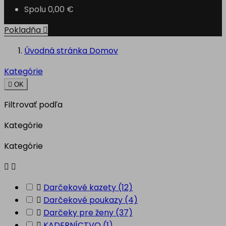
Spolu
0,00 €
Pokladňa

Úvodná stránka
Domov
Kategórie

OK
Filtrovať podľa
Kategórie
Kategórie



Darčekové kazety
(12)

Darčekové poukazy
(4)

Darčeky pre ženy
(37)

KADERNÍCTVO
(1)