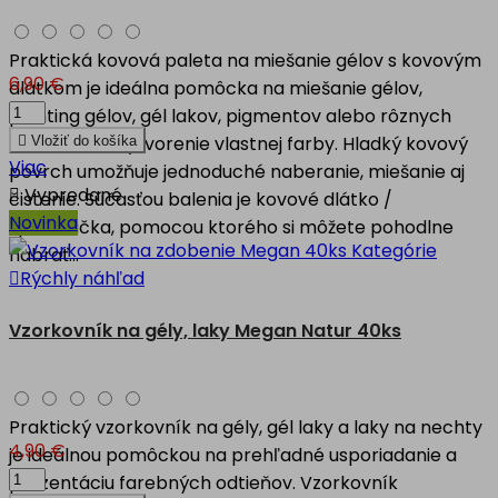
Praktická kovová paleta na miešanie gélov s kovovým
6,90 €
dlátkom je ideálna pomôcka na miešanie gélov,
painting gélov, gél lakov, pigmentov alebo rôznych
odtieňov na vytvorenie vlastnej farby. Hladký kovový

Vložiť do košíka
Viac
povrch umožňuje jednoduché naberanie, miešanie aj

Vypredané
čistenie. Súčasťou balenia je kovové dlátko /
Novinka
špachtlička, pomocou ktorého si môžete pohodlne
nabrať...

Rýchly náhľad
Vzorkovník na gély, laky Megan Natur 40ks
Praktický vzorkovník na gély, gél laky a laky na nechty
4,90 €
je ideálnou pomôckou na prehľadné usporiadanie a
prezentáciu farebných odtieňov. Vzorkovník