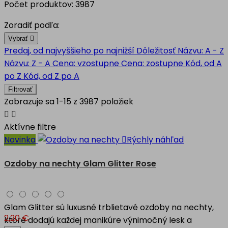
Počet produktov: 3987
Zoradiť podľa:
Vybrať

Predaj, od najvyššieho po najnižší
Dôležitosť
Názvu: A - Z
Názvu: Z - A
Cena: vzostupne
Cena: zostupne
Kód, od A
po Z
Kód, od Z po A
Filtrovať
Zobrazuje sa 1-15 z 3987 položiek


Aktívne filtre
Novinka

Rýchly náhľad
Ozdoby na nechty Glam Glitter Rose
Glam Glitter sú luxusné trblietavé ozdoby na nechty,
2,20 €
ktoré dodajú každej manikúre výnimočný lesk a