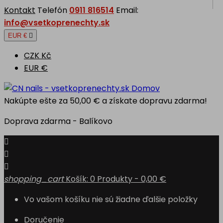
Kontakt
Telefón
0911 816514
Email:
info@vsetkoprenechty.sk
EUR €

CZK Kč
EUR €
Domov
Nakúpte ešte za
50,00 €
a získate dopravu zdarma!
Doprava zdarma - Balíkovo



shopping_cart
Košík:
0
Produkty - 0,00 €
Vo vašom košíku nie sú žiadne ďalšie položky
Doručenie