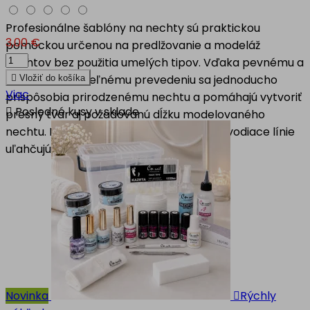
Profesionálne šablóny na nechty sú praktickou
3,00 €
pomôckou určenou na predlžovanie a modeláž
nechtov bez použitia umelých tipov. Vďaka pevnému a
dobre tvarovateľnému prevedeniu sa jednoducho

Vložiť do košíka
Viac
prispôsobia prirodzenému nechtu a pomáhajú vytvoriť

Posledné kusy v sklade
presný tvar aj požadovanú dĺžku modelovaného
nechtu. Prehľadná mriežka a vyznačené vodiace línie
uľahčujú kontrolu...
Novinka

Rýchly