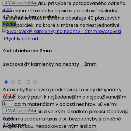
zjednodušuje prácu pri výbere požadovaného odtieňa

Vložiť do košíka
Viac
a pomáha zákazníčke lepšie si predstaviť výslednú

Posledné kusy v sklade
farbu na nechtoch. Balenie obsahuje 40 plastových
Akcia!
natur paličiek, na ktoré si môžete naniesť jednotlivé...

Rýchly náhľad
Kód:
strieborne 2mm
Swarovski® kamienky na nechty - 2mm
Kamienky Swarovski predstavujú luxusný dizajnérsky
2,99 €
kúsok, ktorý patrí k najžiadanejším a najpoužívanejším
zdobiacim materiálom v oblasti nechtov. Sú veľmi
štýlovou ozdobou a veľkým lákadlom pre oči. Dodávajú

Vložiť do košíka
Viac
každému zdobeniu luxus a sú bezpochyby jedinečné

Skladom
svojou farbou, neopakovateľným leskom