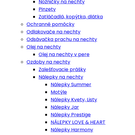
Nožničky na nechty
Pinzety
Zatláčadlá, kopýtka, dlátka
Ochranné pomôcky
Odlakovače na nechty
Odsávačka prachu na nechty
Olej na nechty
Olej na nechty v pere
Ozdoby na nechty
Zalešťovacie prášky
Nálepky na nechty
Nálepky Summer
Motýle
Nálepky Kvety, Listy
Nálepky Jar
Nálepky Prestige
NÁLEPKY LOVE & HEART
Nálepky Harmony