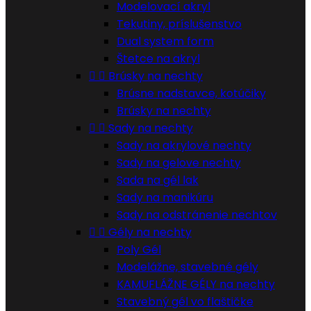
Modelovací akryl
Tekutiny, príslušenstvo
Dual system form
Štetce na akryl


Brúsky na nechty
Brúsne nadstavce, kotúčiky
Brúsky na nechty


Sady na nechty
Sady na akrylové nechty
Sady na gelove nechty
Sada na gél lak
Sady na manikúru
Sady na odstránenie nechtov


Gély na nechty
Poly Gél
Modelážne, stavebné gély
KAMUFLÁŽNE GÉLY na nechty
Stavebný gél vo flaštičke