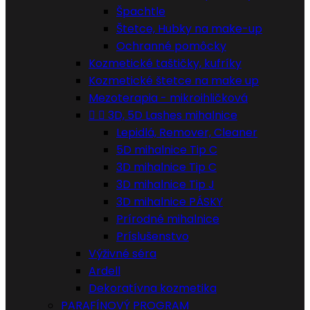
Špachtle
Štetce, Hubky na make-up
Ochranné pomôcky
Kozmetické taštičky, kufríky
Kozmetické štetce na make up
Mezoterapia - mikroihličková


3D, 5D Lashes mihalnice
Lepidlá, Remover, Cleaner
5D mihalnice Tip C
3D mihalnice Tip C
3D mihalnice Tip J
3D mihalnice PÁSKY
Prírodné mihalnice
Príslušenstvo
Výživné séra
Ardell
Dekoratívna kozmetika
PARAFÍNOVÝ PROGRAM