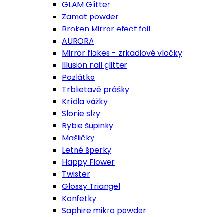
GLAM Glitter
Zamat powder
Broken Mirror efect foil
AURORA
Mirror flakes - zrkadlové vločky
Illusion nail glitter
Pozlátko
Trblietavé prášky
Krídla vážky
Slonie slzy
Rybie šupinky
Mašličky
Letné šperky
Happy Flower
Twister
Glossy Triangel
Konfetky
Saphire mikro powder