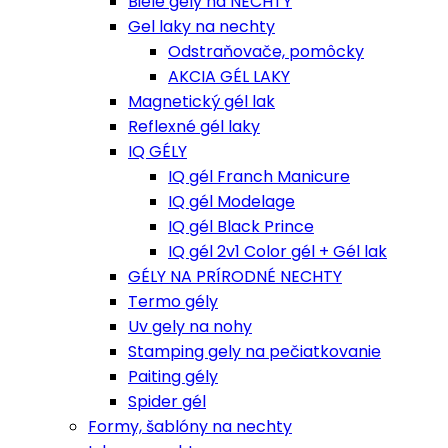
Biele gely na NECHTY
Gel laky na nechty
Odstraňovače, pomôcky
AKCIA GÉL LAKY
Magnetický gél lak
Reflexné gél laky
IQ GÉLY
IQ gél Franch Manicure
IQ gél Modelage
IQ gél Black Prince
IQ gél 2v1 Color gél + Gél lak
GÉLY NA PRÍRODNÉ NECHTY
Termo gély
Uv gely na nohy
Stamping gely na pečiatkovanie
Paiting gély
Spider gél
Formy, šablóny na nechty