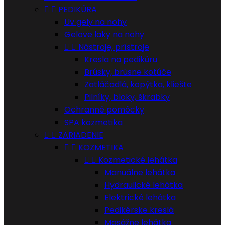


PEDIKÚRA
Uv gely na nohy
Gelove laky na nohy


Nástroje, prístroje
Kresla na pedikúru
Brúsky, brúsne kotúče
Zatláčadlá, kopýtka, kliešte
Pilníky, bloky, škrabky
Ochranné pomôcky
SPA kozmetika


ZARIADENIE


KOZMETIKA


Kozmetické lehátka
Manuálne lehátka
Hydraulické lehátka
Elektrické lehátka
Pedikérske kreslá
Masážne lehátka