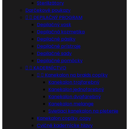
Sterilizátory
Darčekové poukazy


DEPILAČNÝ PROGRAM
Depilačný vosk
Depilačná kozmetika
Depilačné pásiky
Depilačné prístroje
Depilačné sady
Depilačné pomôcky


KADERNÍCTVO


Kanekalon na braids copíky
Kanekalon trojfarebný
Kanekalon jednofarebný
Kanekalon dvojfarebný
Kanekalon melange
Svietiaci kanekalon na pletenie
Kanekalon copíky, copy
Cvičné kadernícke hlavy