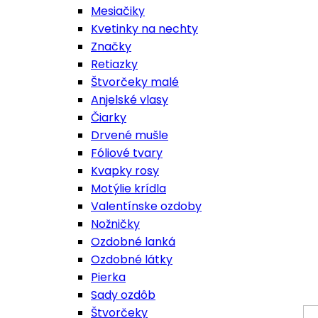
Mesiačiky
Kvetinky na nechty
Značky
Retiazky
Štvorčeky malé
Anjelské vlasy
Čiarky
Drvené mušle
Fóliové tvary
Kvapky rosy
Motýlie krídla
Valentínske ozdoby
Nožničky
Ozdobné lanká
Ozdobné látky
Pierka
Sady ozdôb
Štvorčeky