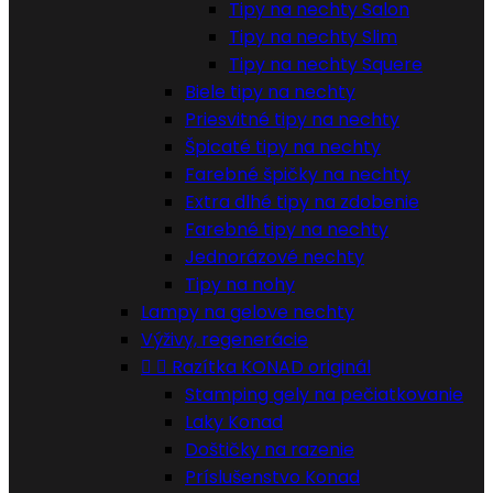
Tipy na nechty Salon
Tipy na nechty Slim
Tipy na nechty Squere
Biele tipy na nechty
Priesvitné tipy na nechty
Špicaté tipy na nechty
Farebné špičky na nechty
Extra dlhé tipy na zdobenie
Farebné tipy na nechty
Jednorázové nechty
Tipy na nohy
Lampy na gelove nechty
Výživy, regenerácie


Razítka KONAD originál
Stamping gely na pečiatkovanie
Laky Konad
Doštičky na razenie
Príslušenstvo Konad