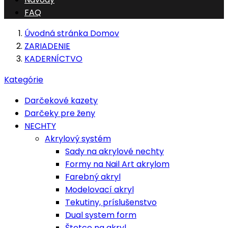
FAQ
Úvodná stránka
Domov
ZARIADENIE
KADERNÍCTVO
Kategórie
Darčekové kazety
Darčeky pre ženy
NECHTY
Akrylový systém
Sady na akrylové nechty
Formy na Nail Art akrylom
Farebný akryl
Modelovací akryl
Tekutiny, príslušenstvo
Dual system form
Štetce na akryl