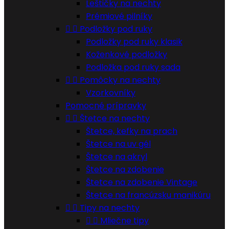
Leštičky na nechty
Prémiové pilníky


Podložky pod ruky
Podložky pod ruky klasik
Koženkové podložky
Podložka pod ruky sada


Pomôcky na nechty
Vzorkovníky
Pomocné prípravky


Štetce na nechty
Štetce, kefky na prach
Štetce na uv gél
Štetce na akryl
Štetce na zdobenie
Štetce na zdobenie Vintage
Štetce na francúzsku manikúru


Tipy na nechty


Mliečne tipy