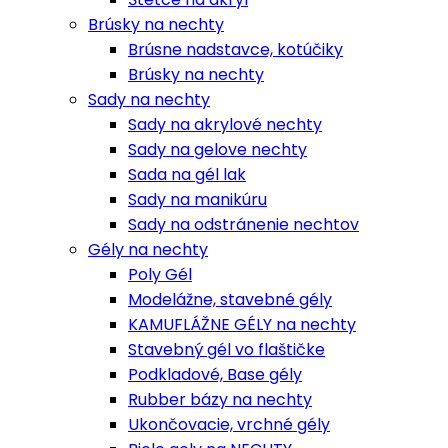
Brúsky na nechty
Brúsne nadstavce, kotúčiky
Brúsky na nechty
Sady na nechty
Sady na akrylové nechty
Sady na gelove nechty
Sada na gél lak
Sady na manikúru
Sady na odstránenie nechtov
Gély na nechty
Poly Gél
Modelážne, stavebné gély
KAMUFLÁŽNE GÉLY na nechty
Stavebný gél vo flaštičke
Podkladové, Base gély
Rubber bázy na nechty
Ukončovacie, vrchné gély