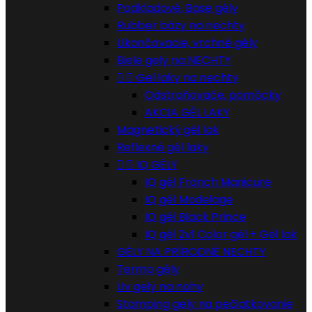
Podkladové, Base gély
Rubber bázy na nechty
Ukončovacie, vrchné gély
Biele gely na NECHTY


Gel laky na nechty
Odstraňovače, pomôcky
AKCIA GÉL LAKY
Magnetický gél lak
Reflexné gél laky


IQ GÉLY
IQ gél Franch Manicure
IQ gél Modelage
IQ gél Black Prince
IQ gél 2v1 Color gél + Gél lak
GÉLY NA PRÍRODNÉ NECHTY
Termo gély
Uv gely na nohy
Stamping gely na pečiatkovanie