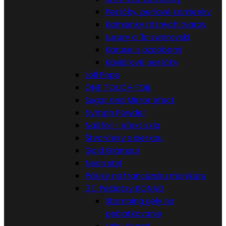
Perličky, perlové kamienky
Kamienky rôznych tvarov
Luxury a ´la swarovski
Karusel s ozdobami
Kaviárové perličky
Loll Pops
ONE TOUCH FOIL
Sugar and Mirror efect
Nymph Powder
Nail foil - efekt skla
Štvorčeky s dierkou
Gold Glamour
Neon styl
Pásiky na francúzsku manikúru


Pečiatky KONAD
Stamping gely na
pečiatkovanie