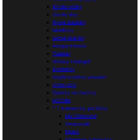
Krídla vážky
Slonie slzy
Rybie šupinky
Mašličky
Letné šperky
Happy Flower
Twister
Glossy Triangel
Konfetky
Saphire mikro powder
Army styl
Šperky na nechty
NEONIX


Kamienky, perličky
Mix Diamond
Swarovski
Klasik
Shimmer kamienky