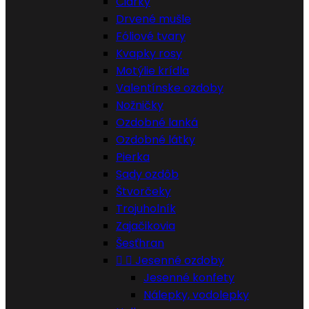
Čiarky
Drvené mušle
Fóliové tvary
Kvapky rosy
Motýlie krídla
Valentínske ozdoby
Nožničky
Ozdobné lanká
Ozdobné látky
Pierka
Sady ozdôb
Štvorčeky
Trojuholník
Zajačikovia
Šesťhran


Jesenné ozdoby
Jesenné konfety
Nálepky, vodolepky