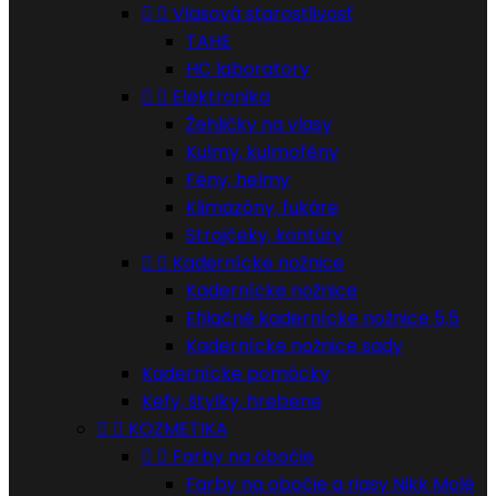


Vlasová starostlivosť
TAHE
HC laboratory


Elektronika
Žehličky na vlasy
Kulmy, kulmofény
Fény, helmy
Klimazóny, fukáre
Strojčeky, kontúry


Kadernícke nožnice
Kadernícke nožnice
Efilačné kadernícke nožnice 5,5
Kadernícke nožnice sady
Kadernícke pomôcky
Kefy, štylky, hrebene


KOZMETIKA


Farby na obočie
Farby na obočie a riasy Nikk Molé