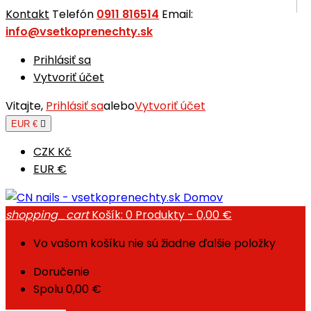
Kontakt
Telefón
0911 816514
Email:
info@vsetkoprenechty.sk
Prihlásiť sa
Vytvoriť účet
Vitajte,
Prihlásiť sa
alebo
Vytvoriť účet
EUR €

CZK Kč
EUR €
Domov
shopping_cart
Košík:
0
Produkty - 0,00 €
Vo vašom košíku nie sú žiadne ďalšie položky
Doručenie
Spolu
0,00 €