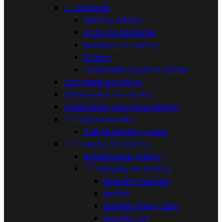


Nástroje
Gilotíny, kliešte
Hroty na zdobenie
Nožničky na nechty
Pinzety
Zatláčadlá, kopýtka, dlátka
Ochranné pomôcky
Odlakovače na nechty
Odsávačka prachu na nechty


Olej na nechty
Olej na nechty v pere


Ozdoby na nechty
Zalešťovacie prášky


Nálepky na nechty
Nálepky Summer
Motýle
Nálepky Kvety, Listy
Nálepky Jar