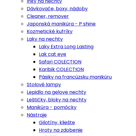
Inky na nechty
Dávkovače, boxy, nádoby
Cleaner, remover
Japonská manikúra - P shine
Kozmetické kufríky
Laky na nechty
Laky Extra Long Lasting
Lak cat eye
Safari COLECTION
Karibik COLECTION
Pásiky na francúzsku manikúru
Stolové lampy
Lepidlo na gelove nechty
Leštičky, bloky na nechty
Manikúra - pomôcky
Nástroje
Gilotíny, kliešte
Hroty na zdobenie