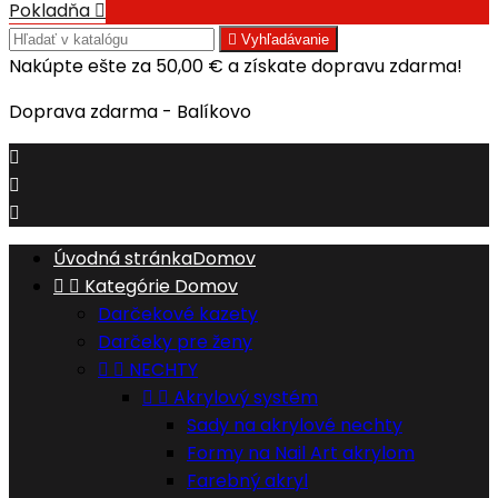
Pokladňa


Vyhľadávanie
Nakúpte ešte za
50,00 €
a získate dopravu zdarma!
Doprava zdarma - Balíkovo



Úvodná stránka
Domov


Kategórie
Domov
Darčekové kazety
Darčeky pre ženy


NECHTY


Akrylový systém
Sady na akrylové nechty
Formy na Nail Art akrylom
Farebný akryl