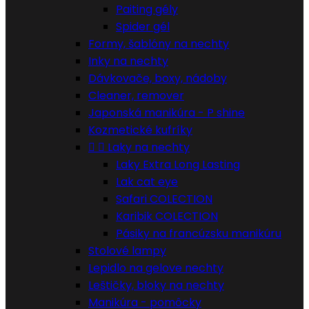
Paiting gély
Spider gél
Formy, šablóny na nechty
Inky na nechty
Dávkovače, boxy, nádoby
Cleaner, remover
Japonská manikúra - P shine
Kozmetické kufríky


Laky na nechty
Laky Extra Long Lasting
Lak cat eye
Safari COLECTION
Karibik COLECTION
Pásiky na francúzsku manikúru
Stolové lampy
Lepidlo na gelove nechty
Leštičky, bloky na nechty
Manikúra - pomôcky