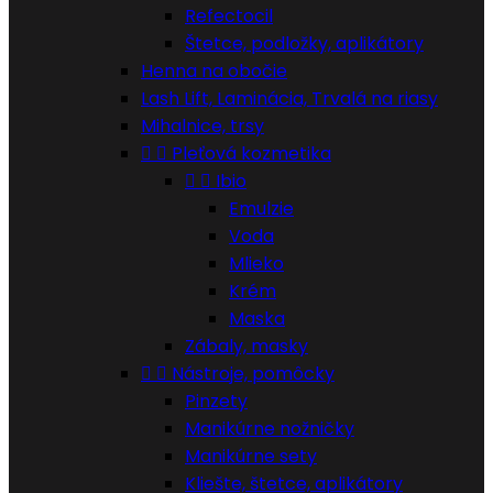
Refectocil
Štetce, podložky, aplikátory
Henna na obočie
Lash Lift, Laminácia, Trvalá na riasy
Mihalnice, trsy


Pleťová kozmetika


Ibio
Emulzie
Voda
Mlieko
Krém
Maska
Zábaly, masky


Nástroje, pomôcky
Pinzety
Manikúrne nožničky
Manikúrne sety
Kliešte, štetce, aplikátory