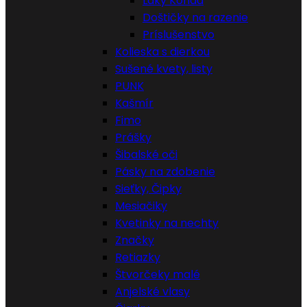
Laky Konad
Doštičky na razenie
Príslušenstvo
Kolieska s dierkou
Sušené kvety, listy
PUNK
Kašmír
Fimo
Prášky
Šibalské oči
Pásky na zdobenie
Sieťky, Čipky
Mesiačiky
Kvetinky na nechty
Značky
Retiazky
Štvorčeky malé
Anjelské vlasy