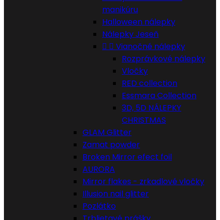
manikúru
Halloween nálepky
Nálepky Jeseň


Vianočné nálepky
Rozprávkové nálepky
Vločky
RED collection
Essmara Collection
3D, 5D NÁLEPKY
CHRISTMAS
GLAM Glitter
Zamat powder
Broken Mirror efect foil
AURORA
Mirror flakes - zrkadlové vločky
Illusion nail glitter
Pozlátko
Trblietavé prášky