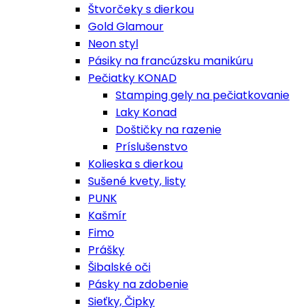
Štvorčeky s dierkou
Gold Glamour
Neon styl
Pásiky na francúzsku manikúru
Pečiatky KONAD
Stamping gely na pečiatkovanie
Laky Konad
Doštičky na razenie
Príslušenstvo
Kolieska s dierkou
Sušené kvety, listy
PUNK
Kašmír
Fimo
Prášky
Šibalské oči
Pásky na zdobenie
Sieťky, Čipky