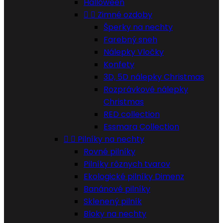
Halloween


Zimné ozdoby
Šperky na nechty
Farebný sneh
Nálepky Vločky
Konfety
3D, 5D nálepky Christmas
Rozprávkové nálepky
Christmas
RED collection
Essmara Collection


Pilníky na nechty
Rovné pilníky
Pilníky rôznych tvarov
Ekologické pilníky Dimenz
Banánové pilníky
Sklenený pilník
Bloky na nechty