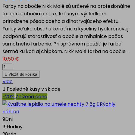
Farby na obočie Nikk Molé sú určené na profesionálne
farbenie obočia a rias s krásnym výsledkom
prirodzene pôsobiaceho a dlhotrvajúceho efektu.
Farby vďaka obsahu keratínu a kyseliny hyalurónovej
podporujú starostlivosť o obočie a mihalnice počas
samotného farbenia. Pri správnom použití je farba
šetrná ku koži aj chĺpkom. Nikk Molé farba na obočie...
10,50 €

Vložiť do košíka
Viac

Posledné kusy v sklade
-20%
Znížená cena

Rýchly
náhľad
9
Dni
19
Hodiny
28
Min