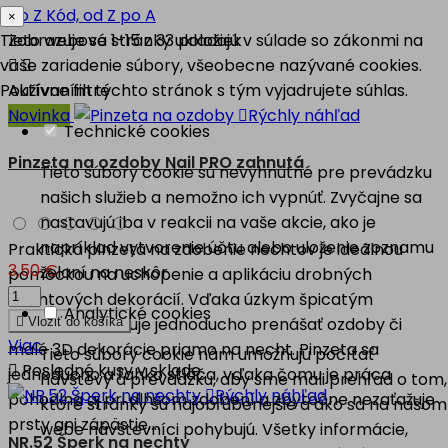
po Z
Kód, od Z po A
×
Tieto webové stránky ukladajú v súlade so zákonmi na
Zobrazuje sa 1-15 z 33 položiek
vaše zariadenie súbory, všeobecne nazývané cookies.


Používaním týchto stránok s tým vyjadrujete súhlas.
Aktívne filtre
Novinka

Rýchly náhľad
Technické cookies
Pinzeta na ozdoby Nail PRO zahnutá
Tieto súbory cookie sú nevyhnutné pre prevádzku
našich služieb a nemožno ich vypnúť. Zvyčajne sa
nastavujú iba v reakcii na vaše akcie, ako je
napríklad vytvorenie účtu alebo uloženie zoznamu
Praktická pinzeta na zdobenie nechtov je ideálnou
3,50 €
želaní na neskôr.
pomôckou na uchopenie a aplikáciu drobných
nechtových dekorácií. Vďaka úzkym špicatým
Analytické cookies
koncom umožňuje jednoducho prenášať ozdoby či

Vložiť do košíka
Viac
malé 3D dekorácie priamo na necht. Pinzeta sa
Tieto súbory cookie nám umožňujú počítať

Posledné kusy v sklade
jednoducho a ľahko stláča, vďaka čomu je práca
návštevy a prevádzku, aby sme mali prehľad o tom,

Rýchly náhľad
pohodlná aj pri dlhšom zdobení a zbytočne nezaťažuje
ktoré stránky sú najobľúbenejšie a ako sa na našom
prsty ani zápästie....
webe návštevníci pohybujú. Všetky informácie,
NR.52 Šperk na nechty