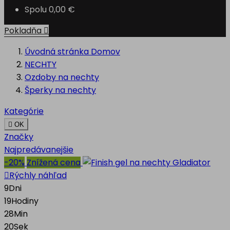
Spolu
0,00 €
Pokladňa

Úvodná stránka
Domov
NECHTY
Ozdoby na nechty
Šperky na nechty
Kategórie

OK
Značky
Najpredávanejšie
-20%
Znížená cena

Rýchly náhľad
9
Dni
19
Hodiny
28
Min
19
Sek