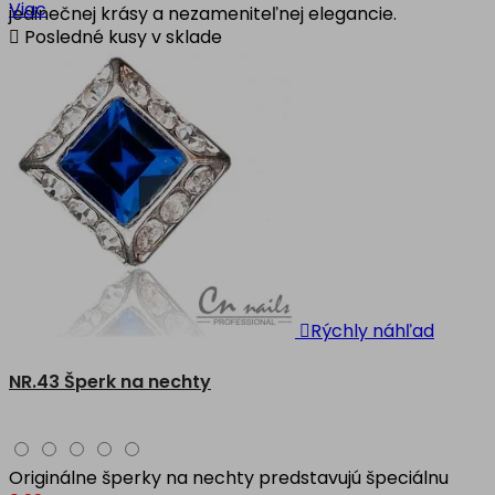
Viac
jedinečnej krásy a nezameniteľnej elegancie.

Posledné kusy v sklade

Rýchly náhľad
NR.43 Šperk na nechty
Originálne šperky na nechty predstavujú špeciálnu