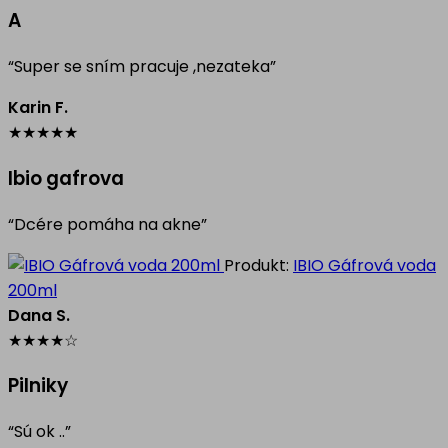
A
“Super se sním pracuje ,nezateka”
Karin F.
★
★
★
★
★
Ibio gafrova
“Dcére pomáha na akne”
Produkt:
IBIO Gáfrová voda
200ml
Dana S.
★
★
★
★
☆
Pilniky
“Sú ok ..”