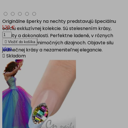
Originálne šperky na nechty predstavujú špeciálnu
1,20 €
edíciu exkluzívnej kolekcie. Sú stelesnením krásy,
kvality a dokonalosti. Perfektne ladené, v rôznych
motívoch, vo výnimočných dizajnoch. Objavte silu

Vložiť do košíka
Viac
jedinečnej krásy a nezameniteľnej elegancie.

Skladom