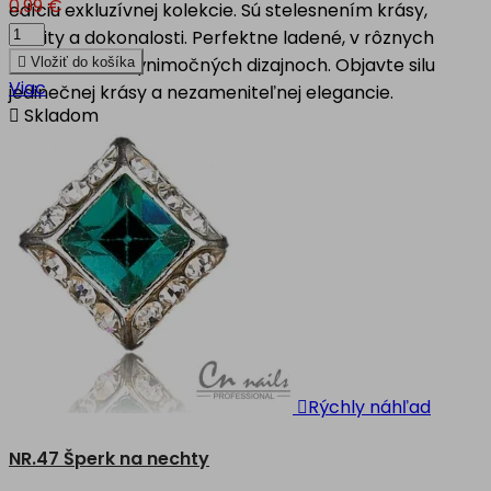
0,99 €
edíciu exkluzívnej kolekcie. Sú stelesnením krásy,
kvality a dokonalosti. Perfektne ladené, v rôznych
motívoch, vo výnimočných dizajnoch. Objavte silu

Vložiť do košíka
Viac
jedinečnej krásy a nezameniteľnej elegancie.

Skladom

Rýchly náhľad
NR.47 Šperk na nechty