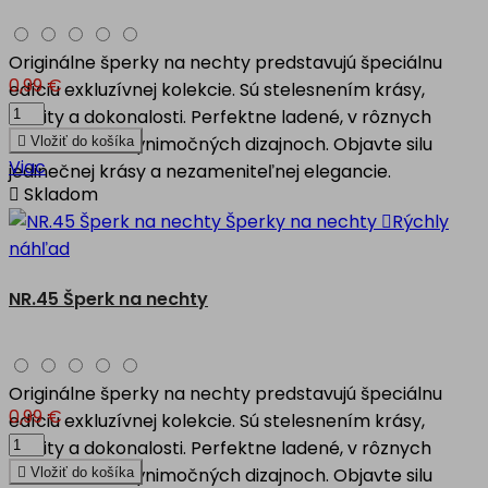
Originálne šperky na nechty predstavujú špeciálnu
0,99 €
edíciu exkluzívnej kolekcie. Sú stelesnením krásy,
kvality a dokonalosti. Perfektne ladené, v rôznych
motívoch, vo výnimočných dizajnoch. Objavte silu

Vložiť do košíka
Viac
jedinečnej krásy a nezameniteľnej elegancie.

Skladom

Rýchly
náhľad
NR.45 Šperk na nechty
Originálne šperky na nechty predstavujú špeciálnu
0,99 €
edíciu exkluzívnej kolekcie. Sú stelesnením krásy,
kvality a dokonalosti. Perfektne ladené, v rôznych
motívoch, vo výnimočných dizajnoch. Objavte silu

Vložiť do košíka