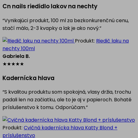
Cn nails riedidlo lakov na nechty
“Vynikajúci produkt, 100 ml za bezkonkurenčnú cenu,
stačí málo, 2-3 kvapky a lak je ako nový.”
Produkt:
Riedič laku na
nechty 100ml
Gabriela B.
★
★
★
★
★
Kadernícka hlava
“S kvalitou produktu som spokojná, vlasy držia, trochu
padali len na začiatku, ale to je aj v papieroch. Bohaté
príslušenstvo k tomu. Odporúčam.”
Produkt:
Cvičná kadernícka hlava Katty Blond +
príslušenstvo