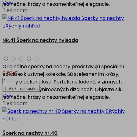
Viac
jedinečnej krásy a nezameniteľnej elegancie.

Skladom

Rýchly náhľad
NR.41 Šperk na nechty hviezda
Originálne šperky na nechty predstavujú špeciálnu
0,60 €
edíciu exkluzívnej kolekcie. Sú stelesnením krásy,
kvality a dokonalosti. Perfektne ladené, v zimných
motívoch, vo výnimočných dizajnoch. Objavte silu

Vložiť do košíka
Viac
jedinečnej krásy a nezameniteľnej elegancie.

Skladom

Rýchly
náhľad
Šperk na nechty nr.40