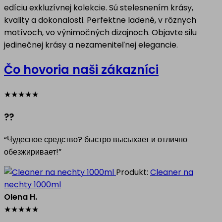
edíciu exkluzívnej kolekcie. Sú stelesnením krásy,
kvality a dokonalosti. Perfektne ladené, v rôznych
motívoch, vo výnimočných dizajnoch. Objavte silu
jedinečnej krásy a nezameniteľnej elegancie.
Čo hovoria naši zákazníci
★
★
★
★
★
??
“Чудесное средство? быстро высыхает и отлично
обезжиривает!”
Produkt:
Cleaner na
nechty 1000ml
Olena H.
★
★
★
★
★