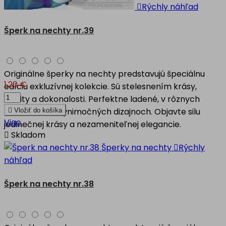

Rýchly náhľad
Šperk na nechty nr.39
Originálne šperky na nechty predstavujú špeciálnu
1,20 €
edíciu exkluzívnej kolekcie. Sú stelesnením krásy,
kvality a dokonalosti. Perfektne ladené, v rôznych
motívoch, vo výnimočných dizajnoch. Objavte silu

Vložiť do košíka
Viac
jedinečnej krásy a nezameniteľnej elegancie.

Skladom

Rýchly
náhľad
Šperk na nechty nr.38