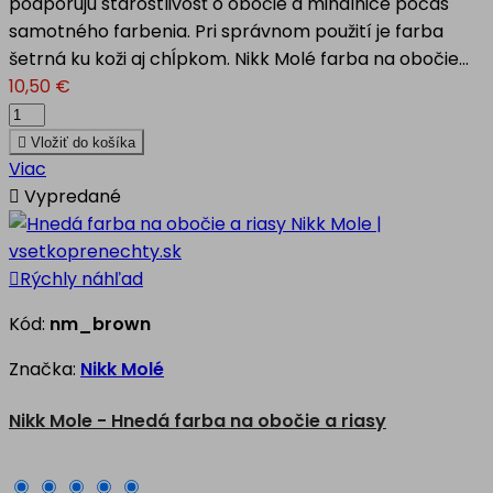
podporujú starostlivosť o obočie a mihalnice počas
samotného farbenia. Pri správnom použití je farba
šetrná ku koži aj chĺpkom. Nikk Molé farba na obočie...
10,50 €

Vložiť do košíka
Viac

Vypredané

Rýchly náhľad
Kód:
nm_brown
Značka:
Nikk Molé
Nikk Mole - Hnedá farba na obočie a riasy