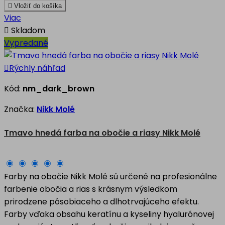

Vložiť do košíka
Viac

Skladom
Vypredané

Rýchly náhľad
Kód:
nm_dark_brown
Značka:
Nikk Molé
Tmavo hnedá farba na obočie a riasy Nikk Molé
Farby na obočie Nikk Molé sú určené na profesionálne
farbenie obočia a rias s krásnym výsledkom
prirodzene pôsobiaceho a dlhotrvajúceho efektu.
Farby vďaka obsahu keratínu a kyseliny hyalurónovej