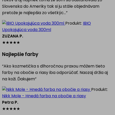
Slovenska do Ameriky tak si ju stále objednávam
pretože je najlepšia zo všetkýc…”
Produkt:
IBIO
Upokojujúca voda 300ml
ZUZANA P.
★
★
★
★
★
Najlepšie farby
“Ako kozmetička s dlhoročnou praxou môžem tieto
farby na obočie a riasy iba odporúčať. Naozaj držia aj
na koži. Ďakujem”
Produkt:
Nikk Mole - Hnedá farba na obočie a riasy
Petra P.
★
★
★
★
★