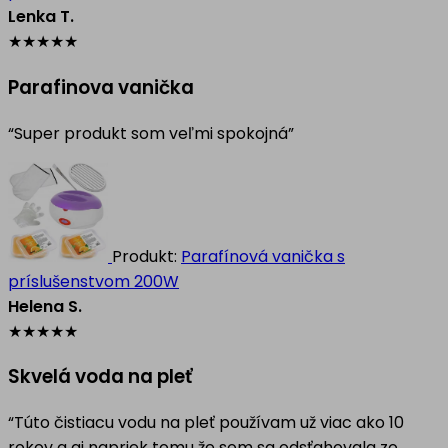
Lenka T.
★
★
★
★
★
Parafinova vanička
“Super produkt som veľmi spokojná”
Produkt:
Parafínová vanička s
príslušenstvom 200W
Helena S.
★
★
★
★
★
Skvelá voda na pleť
“Túto čistiacu vodu na pleť používam už viac ako 10
rokov a aj napriek tomu že som sa odsťahovala zo