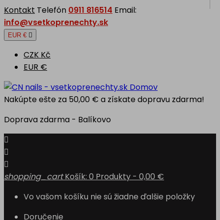
Kontakt
Telefón
0911 816514
Email:
info@vsetkoprenechty.sk
EUR €

CZK Kč
EUR €
Domov
Nakúpte ešte za
50,00 €
a získate dopravu zdarma!
Doprava zdarma - Balíkovo



shopping_cart
Košík:
0
Produkty - 0,00 €
Vo vašom košíku nie sú žiadne ďalšie položky
Doručenie