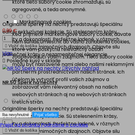
ktoré tieto súbory cookie zhromažďujú, sú
agregované, a teda anonymné.
Marketingové cookies
Originálne šperky na nechty predstavujú špeciálnu
0,99 €
edíciu exkluzívnej kolekcie. Sú stelesnením krásy,
Keď prijmete marketingové súbory cookie, dávate
kvality a dokonalosti. Perfektne ladené, v rôznych
nám súhlas umiestniť do vášho zariadenia cookies,
motívoch, vo výnimočných dizajnoch. Objavte silu

Vložiť do košíka
ktoré vám poskytnú relevantný obsah
Viac
jedinečnej krásy a nezameniteľnej elegancie.
zodpovedajúci vašim záujmom. Tieto súbory cookie

Posledné kusy v sklade
môžu byť nastavené nami alebo našimi reklamnými

Rýchly náhľad
partnermi prostredníctvom našich stránok. Ich
účelom je vytvoriť profil vašich záujmov a
NR.50 Šperk na nechty
zobrazovať vám relevantný obsah na našich
webových stránkach aj na webových stránkach
tretích strán.
Originálne šperky na nechty predstavujú špeciálnu
0,99 €
Iba nevyhnutné
Prijať všetko
edíciu exkluzívnej kolekcie. Sú stelesnením krásy,
kvality a dokonalosti. Perfektne ladené, v rôznych
Prejsť na stránku Podrobne o cookies
motívoch, vo výnimočných dizajnoch. Objavte silu

Vložiť do košíka