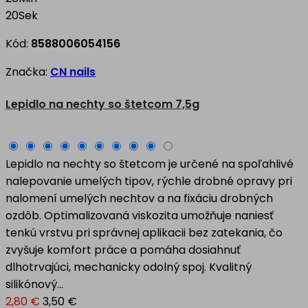
19
Sek
Kód:
8588006054156
Značka:
CN nails
Lepidlo na nechty so štetcom 7,5g
Lepidlo na nechty so štetcom je určené na spoľahlivé
nalepovanie umelých tipov, rýchle drobné opravy pri
nalomení umelých nechtov a na fixáciu drobných
ozdôb. Optimalizovaná viskozita umožňuje naniesť
tenkú vrstvu pri správnej aplikacii bez zatekania, čo
zvyšuje komfort práce a pomáha dosiahnuť
dlhotrvajúci, mechanicky odolný spoj. Kvalitný
silikónový...
2,80 €
3,50 €