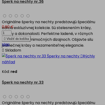
Šperk na nechty nr.36
Originálne šperky na nechty predstavujú špeciálnu
0,60 €
edíciu exkluzívnej kolekcie. Sú stelesnením krásy,
kvality a dokonalosti. Perfektne ladené, v rôznych
motívoch, vo výnimočných dizajnoch. Objavte silu

Vložiť do košíka
Viac
jedinečnej krásy a nezameniteľnej elegancie.

Skladom

Rýchly
náhľad
Kód:
red
Šperk na nechty nr.33
Originálne šperky na nechty predstavujú špeciálnu