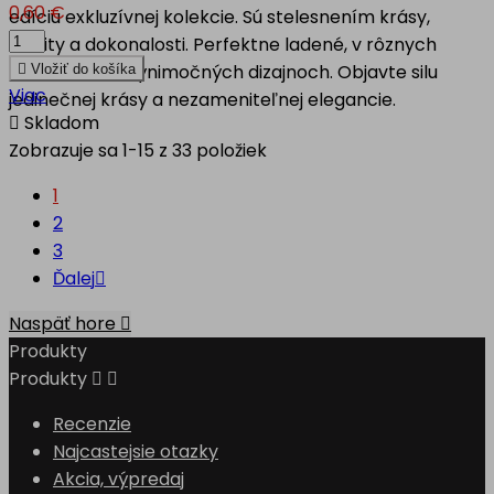
0,60 €
edíciu exkluzívnej kolekcie. Sú stelesnením krásy,
kvality a dokonalosti. Perfektne ladené, v rôznych
motívoch, vo výnimočných dizajnoch. Objavte silu

Vložiť do košíka
Viac
jedinečnej krásy a nezameniteľnej elegancie.

Skladom
Zobrazuje sa 1-15 z 33 položiek
1
2
3
Ďalej

Naspäť hore

Produkty
Produkty


Recenzie
Najcastejsie otazky
Akcia, výpredaj