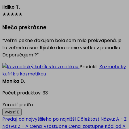
Ildiko T.
★
★
★
★
★
Niečo prekrásne
“Veľmi pekne ďakujem bola som milo prekvapená, je
to veľmi krásne. Rýchle doručenie všetko v poriadku.
Doporučujem ?”
Produkt:
Kozmetický
kufrík s kozmetikou
Monika D.
Počet produktov: 33
Zoradiť podľa:
Vybrať

Predaj, od najvyššieho po najnižší
Dôležitosť
Názvu: A - Z
Názvu: Z - A
Cena: vzostupne
Cena: zostupne
Kód, od A