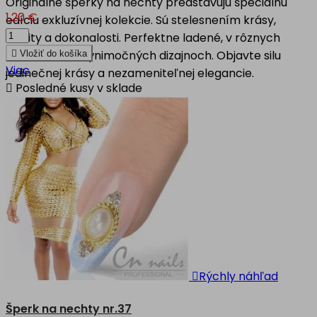
Originálne šperky na nechty predstavujú špeciálnu
1,20 €
edíciu exkluzívnej kolekcie. Sú stelesnením krásy,
kvality a dokonalosti. Perfektne ladené, v rôznych
motívoch, vo výnimočných dizajnoch. Objavte silu

Vložiť do košíka
Viac
jedinečnej krásy a nezameniteľnej elegancie.

Posledné kusy v sklade

Rýchly náhľad
Šperk na nechty nr.37