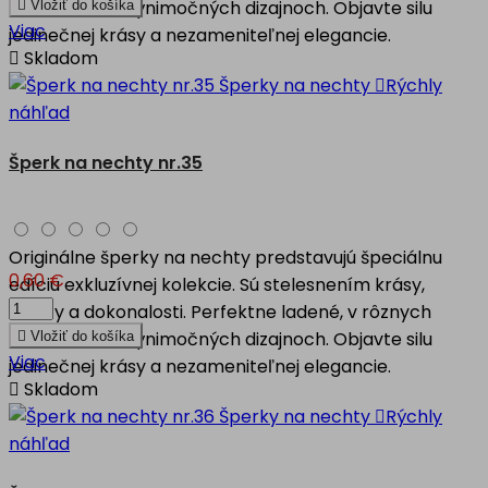
motívoch, vo výnimočných dizajnoch. Objavte silu

Vložiť do košíka
Viac
jedinečnej krásy a nezameniteľnej elegancie.

Skladom

Rýchly
náhľad
Šperk na nechty nr.35
Originálne šperky na nechty predstavujú špeciálnu
0,60 €
edíciu exkluzívnej kolekcie. Sú stelesnením krásy,
kvality a dokonalosti. Perfektne ladené, v rôznych
motívoch, vo výnimočných dizajnoch. Objavte silu

Vložiť do košíka
Viac
jedinečnej krásy a nezameniteľnej elegancie.

Skladom

Rýchly
náhľad