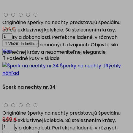
Originálne šperky na nechty predstavujú špeciálnu
1,20 €
edíciu exkluzívnej kolekcie. Sú stelesnením krásy,
kvality a dokonalosti. Perfektne ladené, v rôznych
motívoch, vo výnimočných dizajnoch. Objavte silu

Vložiť do košíka
Viac
jedinečnej krásy a nezameniteľnej elegancie.

Posledné kusy v sklade

Rýchly
náhľad
Šperk na nechty nr.34
Originálne šperky na nechty predstavujú špeciálnu
0,60 €
edíciu exkluzívnej kolekcie. Sú stelesnením krásy,
kvality a dokonalosti. Perfektne ladené, v rôznych