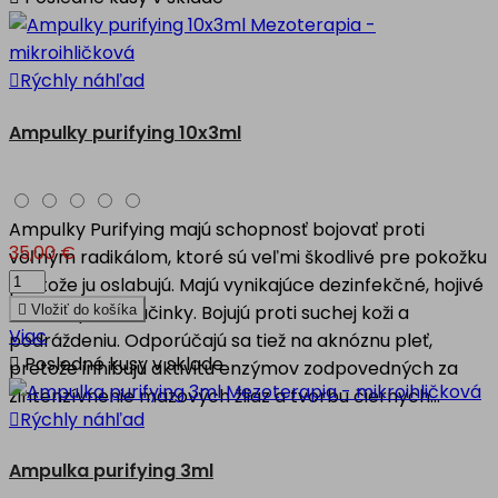

Rýchly náhľad
Ampulky purifying 10x3ml
Ampulky Purifying majú schopnosť bojovať proti
35,00 €
voľným radikálom, ktoré sú veľmi škodlivé pre pokožku
pretože ju oslabujú. Majú vynikajúce dezinfekčné, hojivé
a antiseptické účinky. Bojujú proti suchej koži a

Vložiť do košíka
Viac
podráždeniu. Odporúčajú sa tiež na aknóznu pleť,

Posledné kusy v sklade
pretože inhibujú aktivitu enzýmov zodpovedných za
zintenzívnenie mazových žliaz a tvorbu čiernych...

Rýchly náhľad
Ampulka purifying 3ml