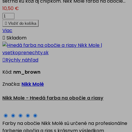
šetrná ku koži aj chĺpkom. Nikk Molé farba na obočie...
10,50 €

Vložiť do košíka
Viac

Skladom

Rýchly náhľad
Kód:
nm_brown
Značka:
Nikk Molé
Nikk Mole - Hnedá farba na obočie a riasy
Farby na obočie Nikk Molé sú určené na profesionálne
farbenie obočia a rias s krásnym výsledkom