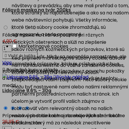
návštevy a prevádzku, aby sme mali prehľad o tom,
Fóliová maska na tvár 200ks
ktoré stránky sú najobľúbenejšie a ako sa na našom
webe návštevníci pohybujú. Všetky informácie,
ktoré tieto súbory cookie zhromažďujú, sú
agregované, a teda anonymné.
Fóliová maska na tvár sa používa pri rôznych
4,90 €
kozmetických ošetreniach a slúži na zlepšenie
Marketingové cookies
výsledkov rôznych kozmetických prípravkov, ktoré sú
aplikované na tvár. Nikdy sa nenanáša samostatne, ale

Vložiť do košíka
Keď prijmete marketingové súbory cookie, dávate
Viac
na kozmetické prípravky, blokuje prístup vzduchu a
nám súhlas umiestniť do vášho zariadenia cookies,

Posledné kusy v sklade
zabraňuje odparovaniu prípravkov z povrchu pokožky
ktoré vám poskytnú relevantný obsah

Rýchly náhľad
a ich vysychaniu. Fóliová maska tiež zvyšuje teplotu
zodpovedajúci vašim záujmom. Tieto súbory cookie
medzi...
môžu byť nastavené nami alebo našimi reklamnými
Lidocaine 9,6% - 30g
partnermi prostredníctvom našich stránok. Ich
účelom je vytvoriť profil vašich záujmov a
zobrazovať vám relevantný obsah na našich
Prípravok v podobe krému obsahuje lidokaín - lokálne
webových stránkach aj na webových stránkach
26,95 €
anestetikum, ktorý má za následok znecitlivenie
tretích strán.