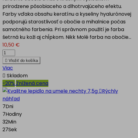
prirodzene pôsobiaceho a dlhotrvajúceho efektu.
Farby vďaka obsahu keratínu a kyseliny hyalurónovej
podporujú starostlivosť o obočie a mihalnice počas
samotného farbenia. Pri správnom použití je farba
šetrná ku koži aj chĺpkom. Nikk Molé farba na obočie...
10,50 €

Vložiť do košíka
Viac

Skladom
-20%
Znížená cena

Rýchly
náhľad
7
Dni
7
Hodiny
32
Min
26
Sek