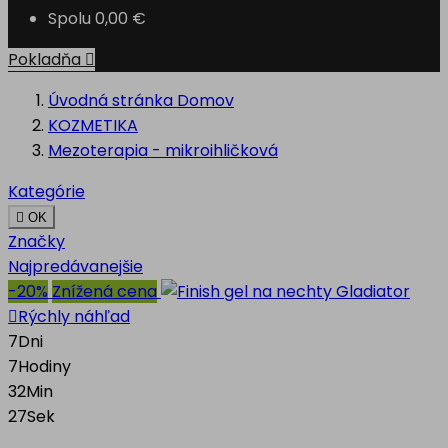
Spolu
0,00 €
Pokladňa

Úvodná stránka
Domov
KOZMETIKA
Mezoterapia - mikroihličková
Kategórie

OK
Značky
Najpredávanejšie
-20%
Znížená cena

Rýchly náhľad
7
Dni
7
Hodiny
32
Min
26
Sek