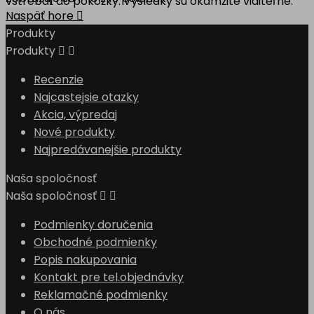
vstrebať do pokožky. Výsledky sú okamžite viditeľné.
Naspäť hore

Produkty
Produkty


Recenzie
Najcastejsie otazky
Akcia, výpredaj
Nové produkty
Najpredávanejšie produkty
Naša spoločnosť
Naša spoločnosť


Podmienky doručenia
Obchodné podmienky
Popis nakupovania
Kontakt pre tel.objednávky
Reklamačné podmienky
O nás