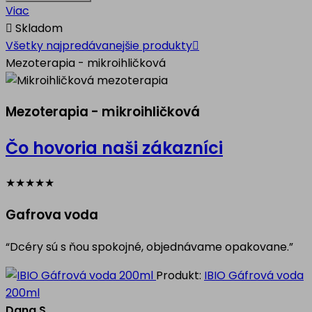
Viac

Skladom
Všetky najpredávanejšie produkty

Mezoterapia - mikroihličková
Mezoterapia - mikroihličková
Čo hovoria naši zákazníci
★
★
★
★
★
Gafrova voda
“Dcéry sú s ňou spokojné, objednávame opakovane.”
Produkt:
IBIO Gáfrová voda
200ml
Dana S.