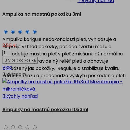

Rýchly náhľad
Ampulka na mastnú pokožku 3ml
Ampulka koriguje nedokonalosti pleti, vyhladzuje a
3,50 €
zlepšuje vzhľad pokožky, potláča tvorbu mazu a
remodeluje mastnú pleť v pleť zmiešanú až normálnu.
Vyrovnáva nepravidelný reliéf pleti a obnovuje

Vložiť do košíka
Viac
prirodzený jas pokožky. Reguluje a stabilizuje kvalitu

Skladom
kožného mazu a predchádza výskytu poškodenia pleti.

Rýchly náhľad
Ampulky na mastnú pokožku 10x3ml