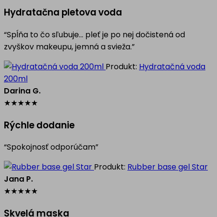
Hydratačna pletova voda
“Spĺňa to čo sľubuje… pleť je po nej dočistená od
zvyškov makeupu, jemná a svieža.”
Produkt:
Hydratačná voda
200ml
Darina G.
★
★
★
★
★
Rýchle dodanie
“Spokojnosť odporúčam”
Produkt:
Rubber base gel Star
Jana P.
★
★
★
★
★
Skvelá maska