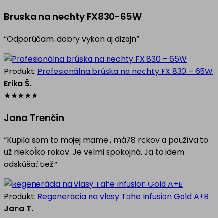
Bruska na nechty FX830-65W
“Odporúčam, dobry vykon aj dizajn”
Produkt:
Profesionálna brúska na nechty FX 830 – 65W
Erika Š.
★
★
★
★
★
Jana Trenčin
“Kupila som to mojej mame , má78 rokov a používa to
už niekoĺko rokov. Je velmi spokojná. Ja to idem
odskúšať tiež.”
Produkt:
Regenerácia na vlasy Tahe Infusion Gold A+B
Jana T.