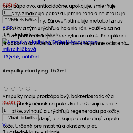
3,50 €
protizápalovo, antioxidačne, upokojuje, zmierňuje
opuchy, zmäkčuje pokožku, jemne ťahá a neutralizuje
bakteriálne toxíny. Zároveň stimuluje metabolizmus

Vložiť do košíka
Viac
pokožky a tým urýchľuje hojenie rán. Používa sa na

Posledné kusy v sklade
citlivú, podráždenú pleť náchylnú na akné. Po aplikácii
je pokožka osviežená, mierne bielené, jemne očistená,...

Rýchly náhľad
Ampulky clarifying 10x3ml
Ampulky majú protizápalový, bakteriostatický a
35,00 €
antiseptický účinok na pokožku. Udržiavajú vodu v
pokožke, zvlhčujú a urýchľujú regeneráciu pokožky,
zmäkčujú, vyhladzujú, upokojujú a zabraňujú zápalu

Vložiť do košíka
Viac
kože. Určené pre mastnú a aknóznu pleť.

Posledné kusy v sklade