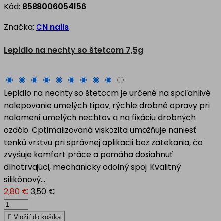
Kód:
8588006054156
Značka:
CN nails
Lepidlo na nechty so štetcom 7,5g
Lepidlo na nechty so štetcom je určené na spoľahlivé
nalepovanie umelých tipov, rýchle drobné opravy pri
nalomení umelých nechtov a na fixáciu drobných
ozdôb. Optimalizovaná viskozita umožňuje naniesť
tenkú vrstvu pri správnej aplikacii bez zatekania, čo
zvyšuje komfort práce a pomáha dosiahnuť
dlhotrvajúci, mechanicky odolný spoj. Kvalitný
silikónový...
2,80 €
3,50 €

Vložiť do košíka