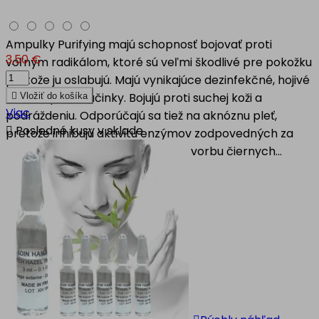
Ampulky Purifying majú schopnosť bojovať proti
3,50 €
voľným radikálom, ktoré sú veľmi škodlivé pre pokožku
pretože ju oslabujú. Majú vynikajúce dezinfekčné, hojivé
a antiseptické účinky. Bojujú proti suchej koži a

Vložiť do košíka
Viac
podráždeniu. Odporúčajú sa tiež na aknóznu pleť,

Posledné kusy v sklade
pretože inhibujú aktivitu enzýmov zodpovedných za
zintenzívnenie mazových žliaz a tvorbu čiernych...