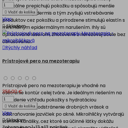
vertikálne prepichujú pokožku a spôsobujú menšie
poškodenie epidermis a tým zvyšujú vstrebávanie

Vložiť do košíka
Viac
produktov cez pokožku a prirodzene stimulujú elastín s

Skladom
minimálnym epidermálnym narušením. Ihly sú
opracované laserom, zhotovené z nerezovej ocele bez
obrusovaniu...

Rýchly náhľad
Prístrojové pero na mezoterapiu
Prístrojové pero na mezoterapiu je vhodné na
356,00 €
ošetrenie kontúr celej tváre. Je ideálnym riešením na
omladenie vzhľadu pokožky s hydratáciou
a revitalizáciou, odstránenie drobných vrások a

Vložiť do košíka
Viac
odstraňovanie jazvičiek po akné. Mikroihličky vytvárajú

Skladom
sterilné kanáliky, cez ktoré sa účinné látky dokážu
Zobrazuje sa 1-13 z 13 položiek