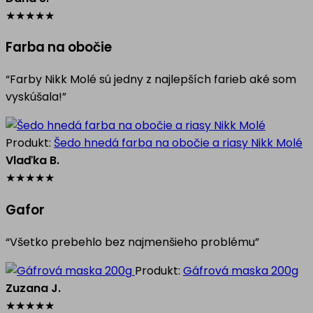
★
★
★
★
★
Farba na obočie
“Farby Nikk Molé sú jedny z najlepších farieb aké som
vyskúšala!”
Produkt:
Šedo hnedá farba na obočie a riasy Nikk Molé
Vlaďka B.
★
★
★
★
★
Gafor
“Všetko prebehlo bez najmenšieho problému”
Produkt:
Gáfrová maska 200g
Zuzana J.
★
★
★
★
★