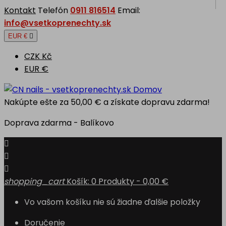
Kontakt
Telefón
0911 816514
Email:
info@vsetkoprenechty.sk
EUR €

CZK Kč
EUR €
Domov
Nakúpte ešte za
50,00 €
a získate dopravu zdarma!
Doprava zdarma - Balíkovo



shopping_cart
Košík:
0
Produkty - 0,00 €
Vo vašom košíku nie sú žiadne ďalšie položky
Doručenie