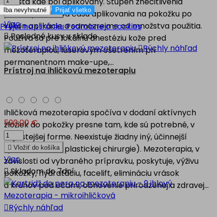
miesta kde bol aplikovaný. Stupeň znecitlivenia
Iba nevyhnutné
Prijať všetko
pokožky závisí od času aplikovania na pokožku po

Vložiť do košíka
Viac
výkon aplikácie a samozrejme od množstva použitia.
Prejsť na stránku Podrobne o cookies

Posledné kusy v sklade
Používa sa pre lokálnu anestéziu kože pred

Rýchly náhľad
mezoterapiou, laserovým ošetrením pri
permanentnom make-upe,...
Prístroj na ihličkovú mezoterapiu
Ihličková mezoterapia spočíva v dodaní aktívnych
590,00 €
zložiek do pokožky presne tam, kde sú potrebné, v
najčistejšej forme. Neexistuje žiadny iný, účinnejší
spôsob (okrem plastickej chirurgie). Mezoterapia, v

Vložiť do košíka
Viac
závislosti od vybraného prípravku, poskytuje, výživu

Skladom do 7dní
pokožky, hydratáciu, facelift, elimináciu vrások
a kruhov pod očami, obnovenie prirodzenej a zdravej...

Rýchly náhľad