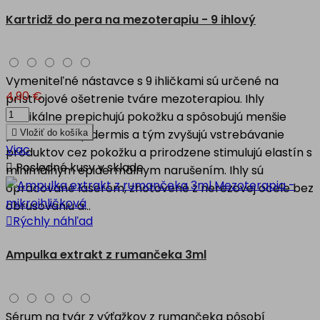
Kartridž do pera na mezoterapiu - 9 ihlový
Vymeniteľné nástavce s 9 ihličkami sú určené na
4,90 €
prístrojové ošetrenie tváre mezoterapiou. Ihly
vertikálne prepichujú pokožku a spôsobujú menšie
poškodenie epidermis a tým zvyšujú vstrebávanie

Vložiť do košíka
Viac
produktov cez pokožku a prirodzene stimulujú elastín s

Posledné kusy v sklade
minimálnym epidermálnym narušením. Ihly sú
opracované laserom, zhotovené z nerezovej ocele bez
obrusovaniu a...

Rýchly náhľad
Ampulka extrakt z rumančeka 3ml
Sérum na tvár z výťažkov z rumančeka pôsobí