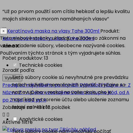
“Už po prvom použití som cítila hebkosť a lepšiu kvalitu
mojich slnkom a morom namáhaných vlasov”
Produkt:
×
Tieto webové stránky ukladajú v súlade so zákonmi na
Keratínová maska na vlasy Tahe 300ml
vaše zariadenie súbory, všeobecne nazývané cookies.
Anna K.
Používaním týchto stránok s tým vyjadrujete súhlas.
Počet produktov: 13
Technické cookies
Zoradiť podľa:
Tieto súbory cookie sú nevyhnutné pre prevádzku
Vybrať

našich služieb a nemožno ich vypnúť. Zvyčajne sa
Predaj, od najvyššieho po najnižší
Dôležitosť
Názvu: A - Z
nastavujú iba v reakcii na vaše akcie, ako je
Názvu: Z - A
Cena: vzostupne
Cena: zostupne
Kód, od A
napríklad vytvorenie účtu alebo uloženie zoznamu
po Z
Kód, od Z po A
želaní na neskôr.
Zobrazuje sa 1-13 z 13 položiek


Analytické cookies
Aktívne filtre

Rýchly náhľad
Tieto súbory cookie nám umožňujú počítať