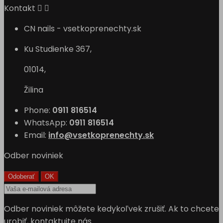
Kontakt


CN nails - vsetkoprenechty.sk
Ku Studienke 367,
01014,
Žilina
Phone:
0911 816514
WhatsApp:
0911 816514
Email:
info@vsetkoprenechty.sk
Odber noviniek
Odber noviniek môžete kedykoľvek zrušiť. Ak to chcete
urobiť, kontaktujte nás.