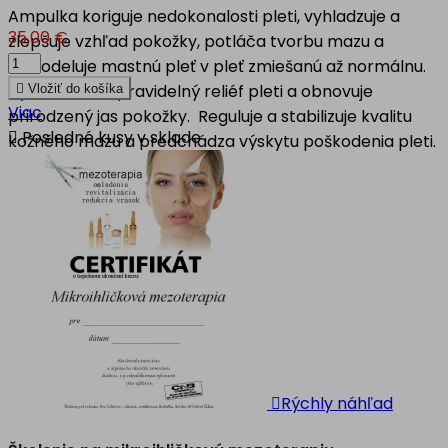
Ampulka koriguje nedokonalosti pleti, vyhladzuje a
35,00 €
zlepšuje vzhľad pokožky, potláča tvorbu mazu a
remodeluje mastnú pleť v pleť zmiešanú až normálnu.
Vyrovnáva nepravidelný reliéf pleti a obnovuje

Vložiť do košíka
Viac
prirodzený jas pokožky. Reguluje a stabilizuje kvalitu

Posledné kusy v sklade
kožného mazu a predchádza výskytu poškodenia pleti.

Rýchly náhľad