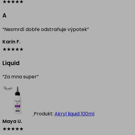
★
★
★
★
★
A
“Nesmrdí dobře odstraňuje výpotek”
Karin F.
★
★
★
★
★
Liquid
“Za mna super”
Produkt:
Akryl liquid 100ml
Maya U.
★
★
★
★
★