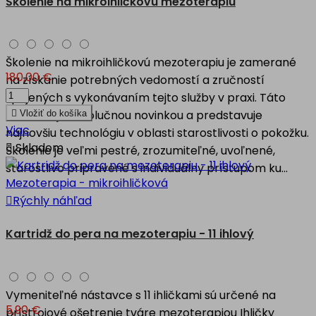
Školenie na mikroihličkovú mezoterapiu
Školenie na mikroihličkovú mezoterapiu je zamerané
180,00 €
na získanie potrebných vedomostí a zručností
spojených s vykonávaním tejto služby v praxi. Táto
technika je revolučnou novinkou a predstavuje

Vložiť do košíka
Viac
najnovšiu technológiu v oblasti starostlivosti o pokožku.

Skladom
Školenie je veľmi pestré, zrozumiteľné, uvoľnené,
starostlivo pripravené s individuálny prístupom ku...

Rýchly náhľad
Kartridž do pera na mezoterapiu - 11 ihlový
Vymeniteľné nástavce s 11 ihličkami sú určené na
5,90 €
prístrojové ošetrenie tváre mezoterapiou Ihličky