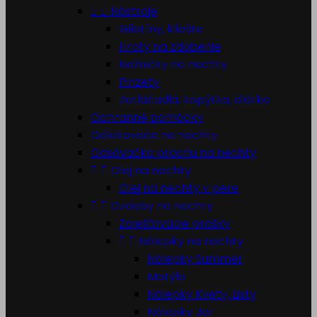


Nástroje
Gilotíny, kliešte
Hroty na zdobenie
Nožničky na nechty
Pinzety
Zatláčadlá, kopýtka, dlátka
Ochranné pomôcky
Odlakovače na nechty
Odsávačka prachu na nechty


Olej na nechty
Olej na nechty v pere


Ozdoby na nechty
Zalešťovacie prášky


Nálepky na nechty
Nálepky Summer
Motýle
Nálepky Kvety, Listy
Nálepky Jar