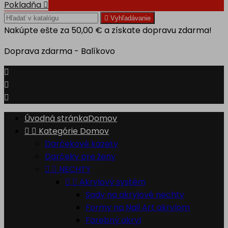
Pokladňa


Vyhľadávanie
Nakúpte ešte za
50,00 €
a získate dopravu zdarma!
Doprava zdarma - Balíkovo



Úvodná stránka
Domov


Kategórie
Domov
Darčekové kazety
Darčeky pre ženy


NECHTY


Akrylový systém
Sady na akrylové nechty
Formy na Nail Art akrylom
Farebný akryl