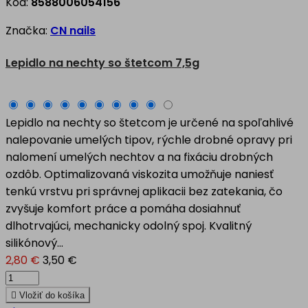
Kód:
8588006054156
Značka:
CN nails
Lepidlo na nechty so štetcom 7,5g
Lepidlo na nechty so štetcom je určené na spoľahlivé
nalepovanie umelých tipov, rýchle drobné opravy pri
nalomení umelých nechtov a na fixáciu drobných
ozdôb. Optimalizovaná viskozita umožňuje naniesť
tenkú vrstvu pri správnej aplikacii bez zatekania, čo
zvyšuje komfort práce a pomáha dosiahnuť
dlhotrvajúci, mechanicky odolný spoj. Kvalitný
silikónový...
2,80 €
3,50 €

Vložiť do košíka