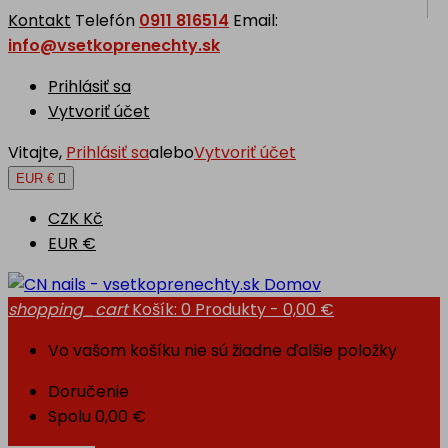
Kontakt
Telefón
0911 816514
Email:
info@vsetkoprenechty.sk
Prihlásiť sa
Vytvoriť účet
Vitajte,
Prihlásiť sa
alebo
Vytvoriť účet
EUR €

CZK Kč
EUR €
Domov
shopping_cart
Košík:
0
Produkty - 0,00 €
Vo vašom košíku nie sú žiadne ďalšie položky
Doručenie
Spolu
0,00 €