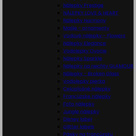
Nálepky Prestige
NÁLEPKY LOVE & HEART
Nálepky Harmony
Mašle - ornamenty
Vodové nálepky - Flowers
Nálepky Elegance
Vodolepky Ovocie
Nálepky Sparkle
Nálepky na nechty GLAMOUR
Nálepky - Broken Glass
Vodolepky pierka
Celoplošné nálepky
Francúzske nálepky
Foto nálepky
Jungle nálepky
Disney label
Glitter labels
Pásiky na francúzsku