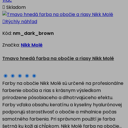
Viac

Skladom

Rýchly náhľad
Kód:
nm_dark_brown
Značka:
Nikk Molé
Tmavo hnedá farba na obočie a riasy Nikk Molé
Farby na obočie Nikk Molé sú určené na profesionálne
farbenie obočia a rias s krásnym výsledkom
prirodzene pôsobiaceho a dlhotrvajúceho efektu.
Farby vďaka obsahu keratínu a kyseliny hyalurónovej
podporujú starostlivosť o obočie a mihalnice počas
samotného farbenia. Pri správnom použití je farba
šetrná ku koži aj chĺpkom. Nikk Molé farba na obočie...