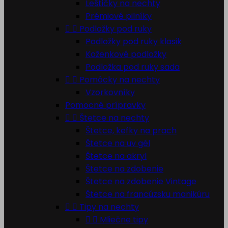
Leštičky na nechty
Prémiové pilníky


Podložky pod ruky
Podložky pod ruky klasik
Koženkové podložky
Podložka pod ruky sada


Pomôcky na nechty
Vzorkovníky
Pomocné prípravky


Štetce na nechty
Štetce, kefky na prach
Štetce na uv gél
Štetce na akryl
Štetce na zdobenie
Štetce na zdobenie Vintage
Štetce na francúzsku manikúru


Tipy na nechty


Mliečne tipy