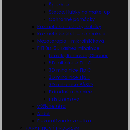
Špachtle
Štetce, Hubky na make-up
Ochranné pomôcky
Kozmetické taštičky, kufríky
Kozmetické štetce na make up
Mezoterapia - mikroihličková


3D, 5D Lashes mihalnice
Lepidlá, Remover, Cleaner
5D mihalnice Tip C
3D mihalnice Tip C
3D mihalnice Tip J
3D mihalnice PÁSKY
Prírodné mihalnice
Príslušenstvo
Výživné séra
Ardell
Dekoratívna kozmetika
PARAFÍNOVÝ PROGRAM