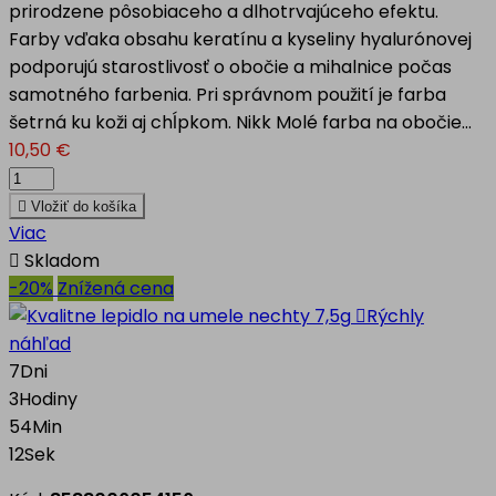
prirodzene pôsobiaceho a dlhotrvajúceho efektu.
Farby vďaka obsahu keratínu a kyseliny hyalurónovej
podporujú starostlivosť o obočie a mihalnice počas
samotného farbenia. Pri správnom použití je farba
šetrná ku koži aj chĺpkom. Nikk Molé farba na obočie...
10,50 €

Vložiť do košíka
Viac

Skladom
-20%
Znížená cena

Rýchly
náhľad
7
Dni
3
Hodiny
54
Min
12
Sek