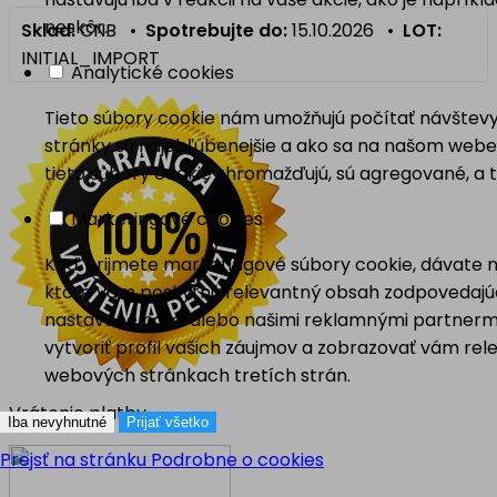
neskôr.
Sklad:
CNB •
Spotrebujte do:
15.10.2026 •
LOT:
INITIAL_IMPORT
Analytické cookies
Tieto súbory cookie nám umožňujú počítať návštevy
stránky sú najobľúbenejšie a ako sa na našom webe 
tieto súbory cookie zhromažďujú, sú agregované, a
Marketingové cookies
Keď prijmete marketingové súbory cookie, dávate ná
ktoré vám poskytnú relevantný obsah zodpovedajúc
nastavené nami alebo našimi reklamnými partnermi
vytvoriť profil vašich záujmov a zobrazovať vám r
webových stránkach tretích strán.
Vrátenie platby
Iba nevyhnutné
Prijať všetko
Prejsť na stránku Podrobne o cookies