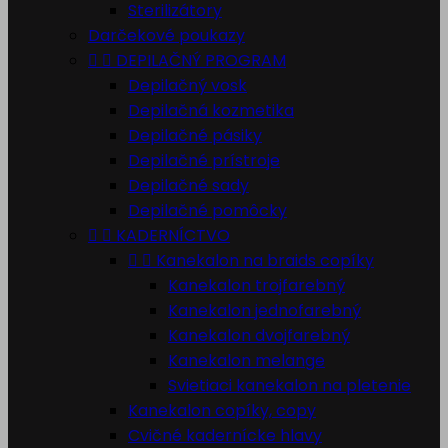
Sterilizátory
Darčekové poukazy


DEPILAČNÝ PROGRAM
Depilačný vosk
Depilačná kozmetika
Depilačné pásiky
Depilačné prístroje
Depilačné sady
Depilačné pomôcky


KADERNÍCTVO


Kanekalon na braids copíky
Kanekalon trojfarebný
Kanekalon jednofarebný
Kanekalon dvojfarebný
Kanekalon melange
Svietiaci kanekalon na pletenie
Kanekalon copíky, copy
Cvičné kadernícke hlavy