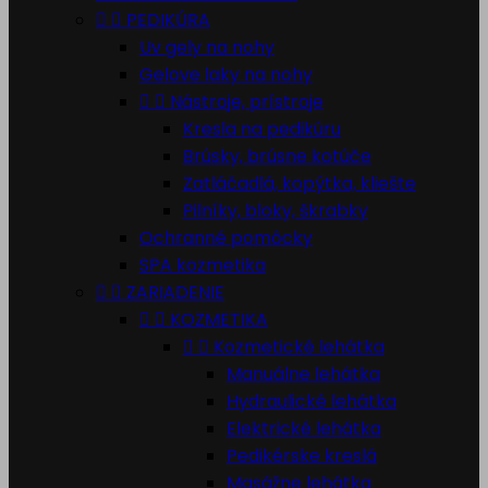


PEDIKÚRA
Uv gely na nohy
Gelove laky na nohy


Nástroje, prístroje
Kresla na pedikúru
Brúsky, brúsne kotúče
Zatláčadlá, kopýtka, kliešte
Pilníky, bloky, škrabky
Ochranné pomôcky
SPA kozmetika


ZARIADENIE


KOZMETIKA


Kozmetické lehátka
Manuálne lehátka
Hydraulické lehátka
Elektrické lehátka
Pedikérske kreslá
Masážne lehátka