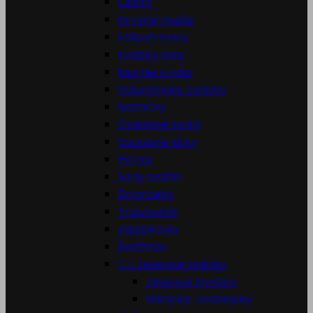
Čiarky
Drvené mušle
Fóliové tvary
Kvapky rosy
Motýlie krídla
Valentínske ozdoby
Nožničky
Ozdobné lanká
Ozdobné látky
Pierka
Sady ozdôb
Štvorčeky
Trojuholník
Zajačikovia
Šesťhran


Jesenné ozdoby
Jesenné konfety
Nálepky, vodolepky