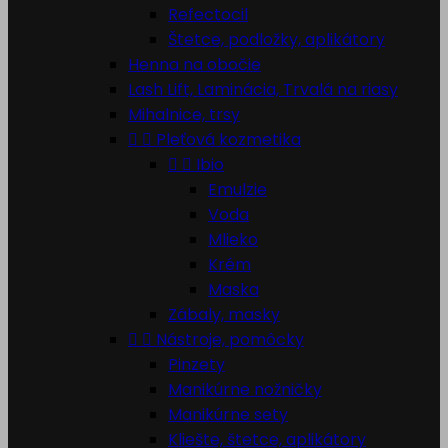
Refectocil
Štetce, podložky, aplikátory
Henna na obočie
Lash Lift, Laminácia, Trvalá na riasy
Mihalnice, trsy


Pleťová kozmetika


Ibio
Emulzie
Voda
Mlieko
Krém
Maska
Zábaly, masky


Nástroje, pomôcky
Pinzety
Manikúrne nožničky
Manikúrne sety
Kliešte, štetce, aplikátory