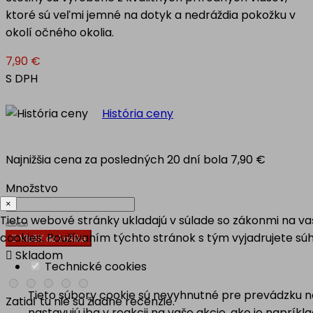
ktoré sú veľmi jemné na dotyk a nedráždia pokožku v
okolí očného okolia.
7,90 €
S DPH
História ceny
Najnižšia cena za posledných 20 dní bola
7,90 €
Množstvo
×
Tieto webové stránky ukladajú v súlade so zákonmi na v
cookies. Používaním týchto stránok s tým vyjadrujete súh

Vložiť do košíka

Skladom
Technické cookies
Tieto súbory cookie sú nevyhnutné pre prevádzku na
Zatiaľ tu nie sú žiadne recenzie.
nastavujú iba v reakcii na vaše akcie, ako je naprík