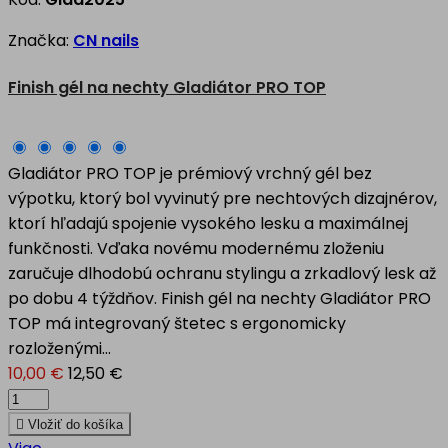
Značka:
CN nails
Finish gél na nechty Gladiátor PRO TOP
Gladiátor PRO TOP je prémiový vrchný gél bez
výpotku, ktorý bol vyvinutý pre nechtových dizajnérov,
ktorí hľadajú spojenie vysokého lesku a maximálnej
funkčnosti. Vďaka novému modernému zloženiu
zaručuje dlhodobú ochranu stylingu a zrkadlový lesk až
po dobu 4 týždňov. Finish gél na nechty Gladiátor PRO
TOP má integrovaný štetec s ergonomicky
rozloženými...
10,00 €
12,50 €

Vložiť do košíka