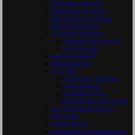
Podkladové, Base gély
Rubber bázy na nechty
Ukončovacie, vrchné gély
Biele gely na NECHTY


Gel laky na nechty
Odstraňovače, pomôcky
AKCIA GÉL LAKY
Magnetický gél lak
Reflexné gél laky


IQ GÉLY
IQ gél Franch Manicure
IQ gél Modelage
IQ gél Black Prince
IQ gél 2v1 Color gél + Gél lak
GÉLY NA PRÍRODNÉ NECHTY
Termo gély
Uv gely na nohy
Stamping gely na pečiatkovanie