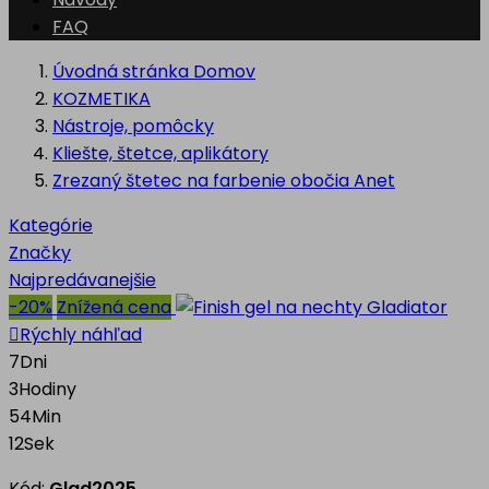
FAQ
Úvodná stránka
Domov
KOZMETIKA
Nástroje, pomôcky
Kliešte, štetce, aplikátory
Zrezaný štetec na farbenie obočia Anet
Kategórie
Značky
Najpredávanejšie
-20%
Znížená cena

Rýchly náhľad
7
Dni
3
Hodiny
54
Min
12
Sek
Kód:
Glad2025