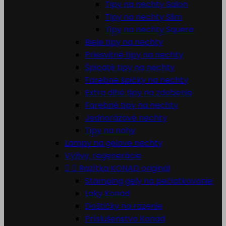
Tipy na nechty Salon
Tipy na nechty Slim
Tipy na nechty Squere
Biele tipy na nechty
Priesvitné tipy na nechty
Špicaté tipy na nechty
Farebné špičky na nechty
Extra dlhé tipy na zdobenie
Farebné tipy na nechty
Jednorázové nechty
Tipy na nohy
Lampy na gelove nechty
Výživy, regenerácie


Razítka KONAD originál
Stamping gely na pečiatkovanie
Laky Konad
Doštičky na razenie
Príslušenstvo Konad