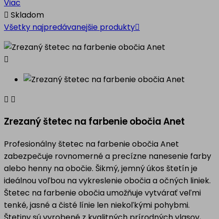
Viac

Skladom
Všetky najpredávanejšie produkty




Zrezaný štetec na farbenie obočia Anet
Profesionálny štetec na farbenie obočia Anet
zabezpečuje rovnomerné a precízne nanesenie farby
alebo henny na obočie. Šikmý, jemný úkos štetín je
ideálnou voľbou na vykreslenie obočia a očných liniek.
Štetec na farbenie obočia umožňuje vytvárať veľmi
tenké, jasné a čisté línie len niekoľkými pohybmi.
Štetiny sú vyrobené z kvalitných prírodných vlasov,