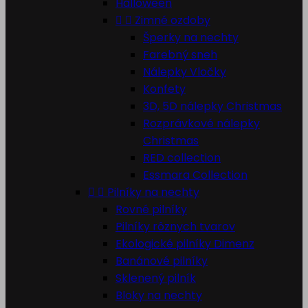
Halloween


Zimné ozdoby
Šperky na nechty
Farebný sneh
Nálepky Vločky
Konfety
3D, 5D nálepky Christmas
Rozprávkové nálepky
Christmas
RED collection
Essmara Collection


Pilníky na nechty
Rovné pilníky
Pilníky rôznych tvarov
Ekologické pilníky Dimenz
Banánové pilníky
Sklenený pilník
Bloky na nechty