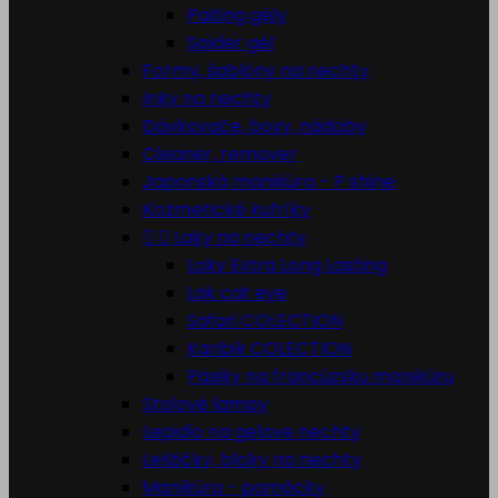
Paiting gély
Spider gél
Formy, šablóny na nechty
Inky na nechty
Dávkovače, boxy, nádoby
Cleaner, remover
Japonská manikúra - P shine
Kozmetické kufríky


Laky na nechty
Laky Extra Long Lasting
Lak cat eye
Safari COLECTION
Karibik COLECTION
Pásiky na francúzsku manikúru
Stolové lampy
Lepidlo na gelove nechty
Leštičky, bloky na nechty
Manikúra - pomôcky