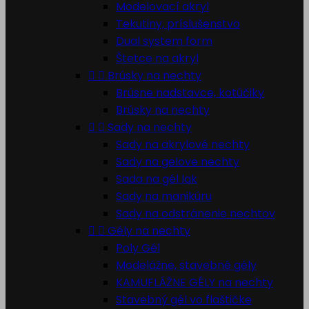
Modelovací akryl
Tekutiny, príslušenstvo
Dual system form
Štetce na akryl


Brúsky na nechty
Brúsne nadstavce, kotúčiky
Brúsky na nechty


Sady na nechty
Sady na akrylové nechty
Sady na gelove nechty
Sada na gél lak
Sady na manikúru
Sady na odstránenie nechtov


Gély na nechty
Poly Gél
Modelážne, stavebné gély
KAMUFLÁŽNE GÉLY na nechty
Stavebný gél vo flaštičke