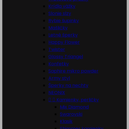
Krídla vážky
Slonie slzy
Rybie šupinky
Mašličky
Letné šperky
Happy Flower
Twister
Glossy Triangel
Konfetky
Saphire mikro powder
Army styl
Šperky na nechty
NEONIX


Kamienky, perličky
Mix Diamond
Swarovski
Klasik
Shimmer kamienky