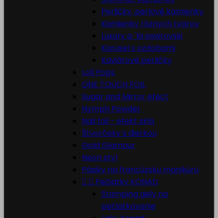
Perličky, perlové kamienky
Kamienky rôznych tvarov
Luxury a ´la swarovski
Karusel s ozdobami
Kaviárové perličky
Loll Pops
ONE TOUCH FOIL
Sugar and Mirror efect
Nymph Powder
Nail foil - efekt skla
Štvorčeky s dierkou
Gold Glamour
Neon styl
Pásiky na francúzsku manikúru


Pečiatky KONAD
Stamping gely na
pečiatkovanie