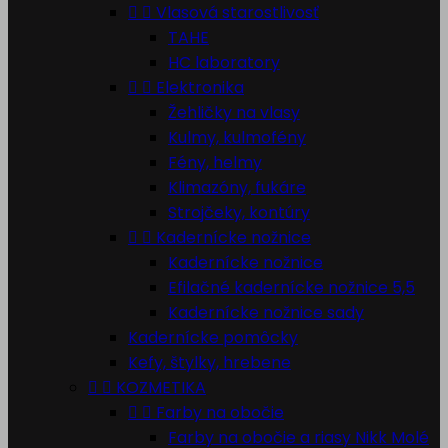


Vlasová starostlivosť
TAHE
HC laboratory


Elektronika
Žehličky na vlasy
Kulmy, kulmofény
Fény, helmy
Klimazóny, fukáre
Strojčeky, kontúry


Kadernícke nožnice
Kadernícke nožnice
Efilačné kadernícke nožnice 5,5
Kadernícke nožnice sady
Kadernícke pomôcky
Kefy, štylky, hrebene


KOZMETIKA


Farby na obočie
Farby na obočie a riasy Nikk Molé