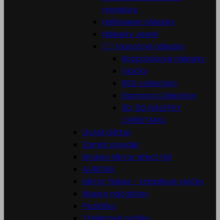
manikúru
Halloween nálepky
Nálepky Jeseň


Vianočné nálepky
Rozprávkové nálepky
Vločky
RED collection
Essmara Collection
3D, 5D NÁLEPKY
CHRISTMAS
GLAM Glitter
Zamat powder
Broken Mirror efect foil
AURORA
Mirror flakes - zrkadlové vločky
Illusion nail glitter
Pozlátko
Trblietavé prášky