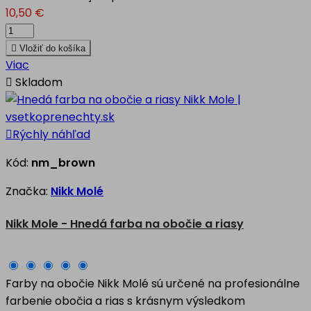
10,50 €

Vložiť do košíka
Viac

Skladom

Rýchly náhľad
Kód:
nm_brown
Značka:
Nikk Molé
Nikk Mole - Hnedá farba na obočie a riasy
Farby na obočie Nikk Molé sú určené na profesionálne
farbenie obočia a rias s krásnym výsledkom