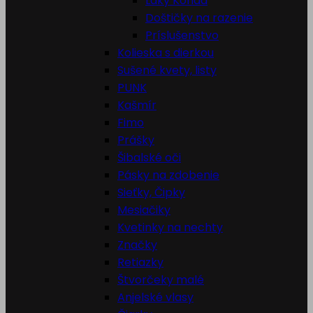
Laky Konad
Doštičky na razenie
Príslušenstvo
Kolieska s dierkou
Sušené kvety, listy
PUNK
Kašmír
Fimo
Prášky
Šibalské oči
Pásky na zdobenie
Sieťky, Čipky
Mesiačiky
Kvetinky na nechty
Značky
Retiazky
Štvorčeky malé
Anjelské vlasy