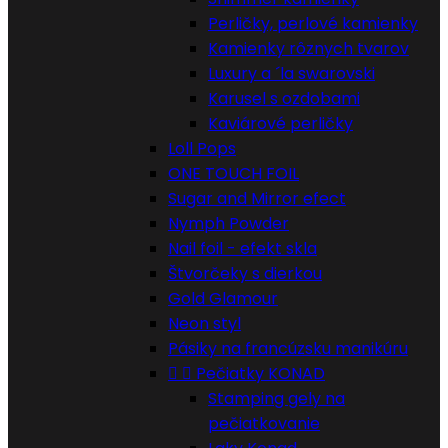
Perličky, perlové kamienky
Kamienky rôznych tvarov
Luxury a ´la swarovski
Karusel s ozdobami
Kaviárové perličky
Loll Pops
ONE TOUCH FOIL
Sugar and Mirror efect
Nymph Powder
Nail foil - efekt skla
Štvorčeky s dierkou
Gold Glamour
Neon styl
Pásiky na francúzsku manikúru


Pečiatky KONAD
Stamping gely na
pečiatkovanie