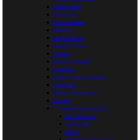
Krídla vážky
Slonie slzy
Rybie šupinky
Mašličky
Letné šperky
Happy Flower
Twister
Glossy Triangel
Konfetky
Saphire mikro powder
Army styl
Šperky na nechty
NEONIX


Kamienky, perličky
Mix Diamond
Swarovski
Klasik
Shimmer kamienky