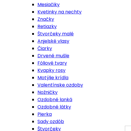
Mesiačiky
Kvetinky na nechty
Značky
Retiazky
Štvorčeky malé
Anjelské vlasy
Čiarky
Drvené mušle
Fóliové tvary
Kvapky rosy
Motýlie krídla
Valentínske ozdoby
Nožničky
Ozdobné lanká
Ozdobné látky
Pierka
Sady ozdôb
Štvorčeky