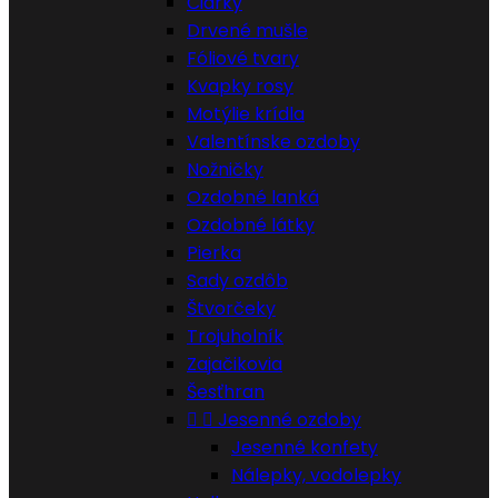
Čiarky
Drvené mušle
Fóliové tvary
Kvapky rosy
Motýlie krídla
Valentínske ozdoby
Nožničky
Ozdobné lanká
Ozdobné látky
Pierka
Sady ozdôb
Štvorčeky
Trojuholník
Zajačikovia
Šesťhran


Jesenné ozdoby
Jesenné konfety
Nálepky, vodolepky