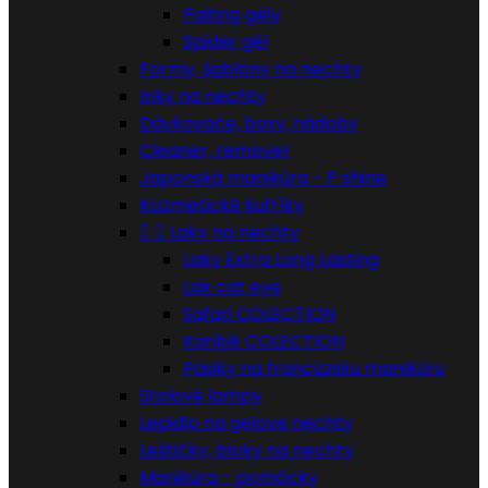
Paiting gély
Spider gél
Formy, šablóny na nechty
Inky na nechty
Dávkovače, boxy, nádoby
Cleaner, remover
Japonská manikúra - P shine
Kozmetické kufríky


Laky na nechty
Laky Extra Long Lasting
Lak cat eye
Safari COLECTION
Karibik COLECTION
Pásiky na francúzsku manikúru
Stolové lampy
Lepidlo na gelove nechty
Leštičky, bloky na nechty
Manikúra - pomôcky