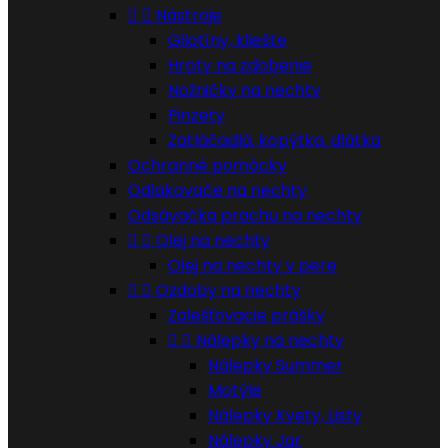


Nástroje
Gilotíny, kliešte
Hroty na zdobenie
Nožničky na nechty
Pinzety
Zatláčadlá, kopýtka, dlátka
Ochranné pomôcky
Odlakovače na nechty
Odsávačka prachu na nechty


Olej na nechty
Olej na nechty v pere


Ozdoby na nechty
Zalešťovacie prášky


Nálepky na nechty
Nálepky Summer
Motýle
Nálepky Kvety, Listy
Nálepky Jar