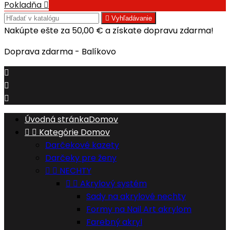
Pokladňa


Vyhľadávanie
Nakúpte ešte za
50,00 €
a získate dopravu zdarma!
Doprava zdarma - Balíkovo



Úvodná stránka
Domov


Kategórie
Domov
Darčekové kazety
Darčeky pre ženy


NECHTY


Akrylový systém
Sady na akrylové nechty
Formy na Nail Art akrylom
Farebný akryl