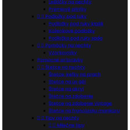
Leštičky na nechty
Prémiové pilníky


Podložky pod ruky
Podložky pod ruky klasik
Koženkové podložky
Podložka pod ruky sada


Pomôcky na nechty
Vzorkovníky
Pomocné prípravky


Štetce na nechty
Štetce, kefky na prach
Štetce na uv gél
Štetce na akryl
Štetce na zdobenie
Štetce na zdobenie Vintage
Štetce na francúzsku manikúru


Tipy na nechty


Mliečne tipy