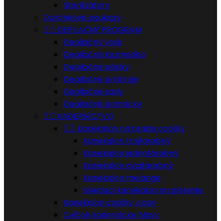
Sterilizátory
Darčekové poukazy


DEPILAČNÝ PROGRAM
Depilačný vosk
Depilačná kozmetika
Depilačné pásiky
Depilačné prístroje
Depilačné sady
Depilačné pomôcky


KADERNÍCTVO


Kanekalon na braids copíky
Kanekalon trojfarebný
Kanekalon jednofarebný
Kanekalon dvojfarebný
Kanekalon melange
Svietiaci kanekalon na pletenie
Kanekalon copíky, copy
Cvičné kadernícke hlavy