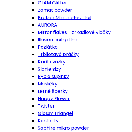
GLAM Glitter
Zamat powder
Broken Mirror efect foil
AURORA
Mirror flakes - zrkadlové vločky
Illusion nail glitter
Pozlátko
Trblietavé prášky
Krídla vážky
Slonie slzy
Rybie šupinky
Mašličky
Letné šperky
Happy Flower
Twister
Glossy Triangel
Konfetky
Saphire mikro powder