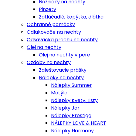
Nožničky na nechty
Pinzety
Zatláčadlá, kopýtka, dlátka
Ochranné pomôcky
Odlakovače na nechty
Odsávačka prachu na nechty
Olej na nechty
Olej na nechty v pere
Ozdoby na nechty
Zalešťovacie prášky
Nálepky na nechty
Nálepky Summer
Motýle
Nálepky Kvety, Listy
Nálepky Jar
Nálepky Prestige
NÁLEPKY LOVE & HEART
Nálepky Harmony