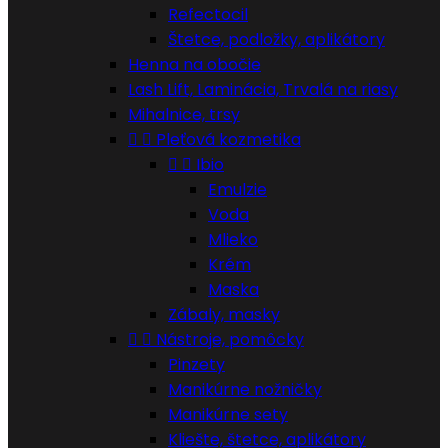
Refectocil
Štetce, podložky, aplikátory
Henna na obočie
Lash Lift, Laminácia, Trvalá na riasy
Mihalnice, trsy


Pleťová kozmetika


Ibio
Emulzie
Voda
Mlieko
Krém
Maska
Zábaly, masky


Nástroje, pomôcky
Pinzety
Manikúrne nožničky
Manikúrne sety
Kliešte, štetce, aplikátory