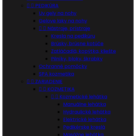


PEDIKÚRA
Uv gely na nohy
Gelove laky na nohy


Nástroje, prístroje
Kresla na pedikúru
Brúsky, brúsne kotúče
Zatláčadlá, kopýtka, kliešte
Pilníky, bloky, škrabky
Ochranné pomôcky
SPA kozmetika


ZARIADENIE


KOZMETIKA


Kozmetické lehátka
Manuálne lehátka
Hydraulické lehátka
Elektrické lehátka
Pedikérske kreslá
Masážne lehátka