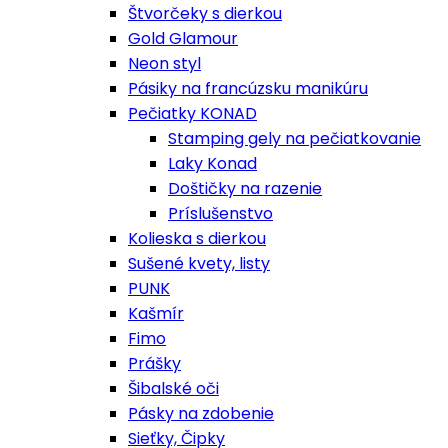
Štvorčeky s dierkou
Gold Glamour
Neon styl
Pásiky na francúzsku manikúru
Pečiatky KONAD
Stamping gely na pečiatkovanie
Laky Konad
Doštičky na razenie
Príslušenstvo
Kolieska s dierkou
Sušené kvety, listy
PUNK
Kašmír
Fimo
Prášky
Šibalské oči
Pásky na zdobenie
Sieťky, Čipky