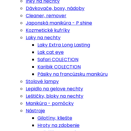
Inky na nechty
Dávkovače, boxy, nádoby
Cleaner, remover
Japonská manikúra - P shine
Kozmetické kufríky
Laky na nechty
Laky Extra Long Lasting
Lak cat eye
Safari COLECTION
Karibik COLECTION
Pásiky na francúzsku manikúru
Stolové lampy
Lepidlo na gelove nechty
Leštičky, bloky na nechty
Manikúra - pomôcky
Nástroje
Gilotíny, kliešte
Hroty na zdobenie