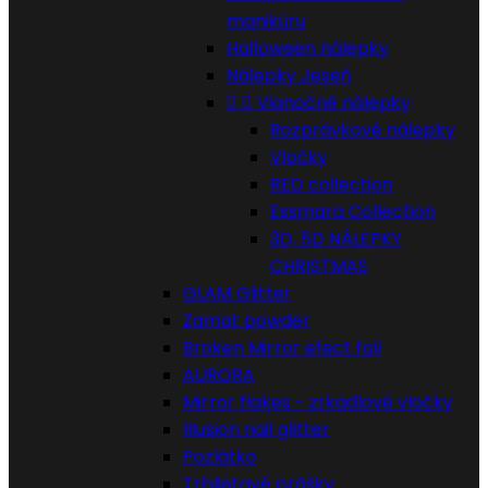
manikúru
Halloween nálepky
Nálepky Jeseň


Vianočné nálepky
Rozprávkové nálepky
Vločky
RED collection
Essmara Collection
3D, 5D NÁLEPKY
CHRISTMAS
GLAM Glitter
Zamat powder
Broken Mirror efect foil
AURORA
Mirror flakes - zrkadlové vločky
Illusion nail glitter
Pozlátko
Trblietavé prášky