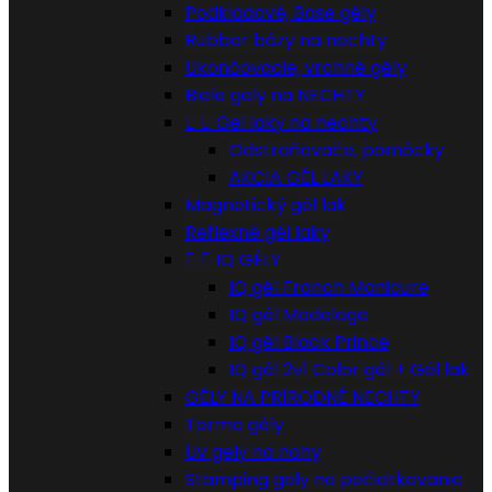
Podkladové, Base gély
Rubber bázy na nechty
Ukončovacie, vrchné gély
Biele gely na NECHTY


Gel laky na nechty
Odstraňovače, pomôcky
AKCIA GÉL LAKY
Magnetický gél lak
Reflexné gél laky


IQ GÉLY
IQ gél Franch Manicure
IQ gél Modelage
IQ gél Black Prince
IQ gél 2v1 Color gél + Gél lak
GÉLY NA PRÍRODNÉ NECHTY
Termo gély
Uv gely na nohy
Stamping gely na pečiatkovanie