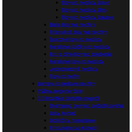
Tipy na nechty Salon
Tipy na nechty Slim
Tipy na nechty Squere
Biele tipy na nechty
Priesvitné tipy na nechty
Špicaté tipy na nechty
Farebné špičky na nechty
Extra dlhé tipy na zdobenie
Farebné tipy na nechty
Jednorázové nechty
Tipy na nohy
Lampy na gelove nechty
Výživy, regenerácie


Razítka KONAD originál
Stamping gely na pečiatkovanie
Laky Konad
Doštičky na razenie
Príslušenstvo Konad