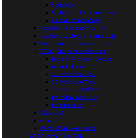
Špachtle
Štetce, Hubky na make-up
Ochranné pomôcky
Kozmetické taštičky, kufríky
Kozmetické štetce na make up
Mezoterapia - mikroihličková


3D, 5D Lashes mihalnice
Lepidlá, Remover, Cleaner
5D mihalnice Tip C
3D mihalnice Tip C
3D mihalnice Tip J
3D mihalnice PÁSKY
Prírodné mihalnice
Príslušenstvo
Výživné séra
Ardell
Dekoratívna kozmetika
PARAFÍNOVÝ PROGRAM