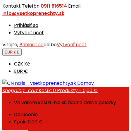
Kontakt
Telefón
0911 816514
Email:
info@vsetkoprenechty.sk
Prihlásiť sa
Vytvoriť účet
Vitajte,
Prihlásiť sa
alebo
Vytvoriť účet
EUR €

CZK Kč
EUR €
Domov
shopping_cart
Košík:
0
Produkty - 0,00 €
Vo vašom košíku nie sú žiadne ďalšie položky
Doručenie
Spolu
0,00 €