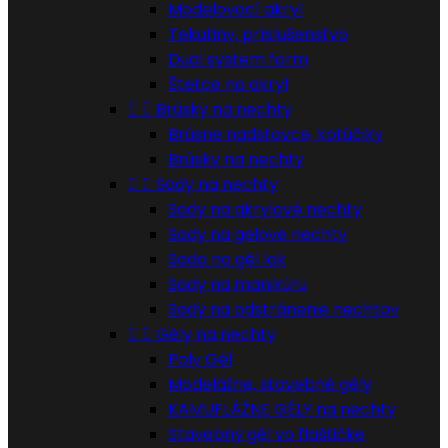
Modelovací akryl
Tekutiny, príslušenstvo
Dual system form
Štetce na akryl


Brúsky na nechty
Brúsne nadstavce, kotúčiky
Brúsky na nechty


Sady na nechty
Sady na akrylové nechty
Sady na gelove nechty
Sada na gél lak
Sady na manikúru
Sady na odstránenie nechtov


Gély na nechty
Poly Gél
Modelážne, stavebné gély
KAMUFLÁŽNE GÉLY na nechty
Stavebný gél vo flaštičke