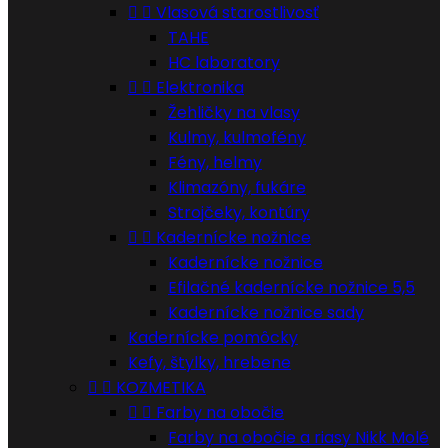


Vlasová starostlivosť
TAHE
HC laboratory


Elektronika
Žehličky na vlasy
Kulmy, kulmofény
Fény, helmy
Klimazóny, fukáre
Strojčeky, kontúry


Kadernícke nožnice
Kadernícke nožnice
Efilačné kadernícke nožnice 5,5
Kadernícke nožnice sady
Kadernícke pomôcky
Kefy, štylky, hrebene


KOZMETIKA


Farby na obočie
Farby na obočie a riasy Nikk Molé