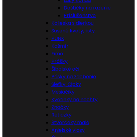
Laky Konad
Doštičky na razenie
Príslušenstvo
Kolieska s dierkou
Sušené kvety, listy
PUNK
Kašmír
Fimo
Prášky
Šibalské oči
Pásky na zdobenie
Sieťky, Čipky
Mesiačiky
Kvetinky na nechty
Značky
Retiazky
Štvorčeky malé
Anjelské vlasy