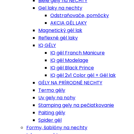
Biele gely na NECHTY
Gel laky na nechty
Odstraňovače, pomôcky
AKCIA GÉL LAKY
Magnetický gél lak
Reflexné gél laky
IQ GÉLY
IQ gél Franch Manicure
IQ gél Modelage
IQ gél Black Prince
IQ gél 2v1 Color gél + Gél lak
GÉLY NA PRÍRODNÉ NECHTY
Termo gély
Uv gely na nohy
Stamping gely na pečiatkovanie
Paiting gély
Spider gél
Formy, šablóny na nechty