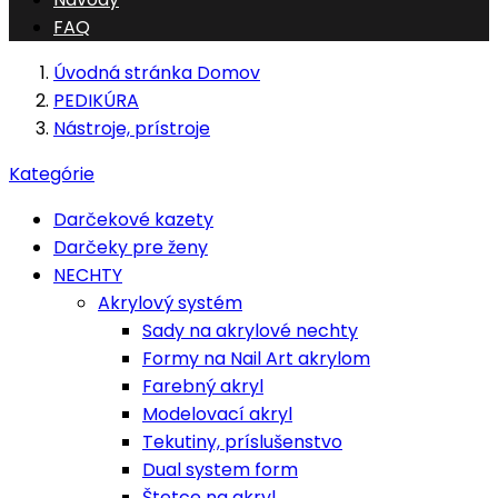
FAQ
Úvodná stránka
Domov
PEDIKÚRA
Nástroje, prístroje
Kategórie
Darčekové kazety
Darčeky pre ženy
NECHTY
Akrylový systém
Sady na akrylové nechty
Formy na Nail Art akrylom
Farebný akryl
Modelovací akryl
Tekutiny, príslušenstvo
Dual system form
Štetce na akryl