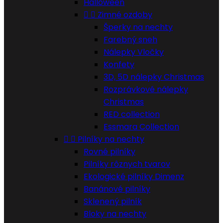
Halloween


Zimné ozdoby
Šperky na nechty
Farebný sneh
Nálepky Vločky
Konfety
3D, 5D nálepky Christmas
Rozprávkové nálepky
Christmas
RED collection
Essmara Collection


Pilníky na nechty
Rovné pilníky
Pilníky rôznych tvarov
Ekologické pilníky Dimenz
Banánové pilníky
Sklenený pilník
Bloky na nechty