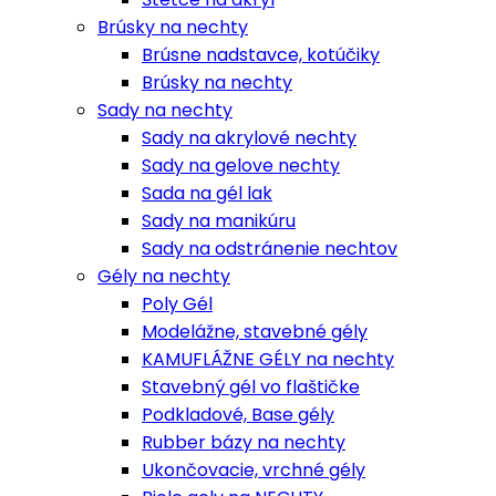
Brúsky na nechty
Brúsne nadstavce, kotúčiky
Brúsky na nechty
Sady na nechty
Sady na akrylové nechty
Sady na gelove nechty
Sada na gél lak
Sady na manikúru
Sady na odstránenie nechtov
Gély na nechty
Poly Gél
Modelážne, stavebné gély
KAMUFLÁŽNE GÉLY na nechty
Stavebný gél vo flaštičke
Podkladové, Base gély
Rubber bázy na nechty
Ukončovacie, vrchné gély