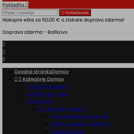
Pokladňa


Vyhľadávanie
Nakúpte ešte za
50,00 €
a získate dopravu zdarma!
Doprava zdarma - Balíkovo



Úvodná stránka
Domov


Kategórie
Domov
Darčekové kazety
Darčeky pre ženy


NECHTY


Akrylový systém
Sady na akrylové nechty
Formy na Nail Art akrylom
Farebný akryl