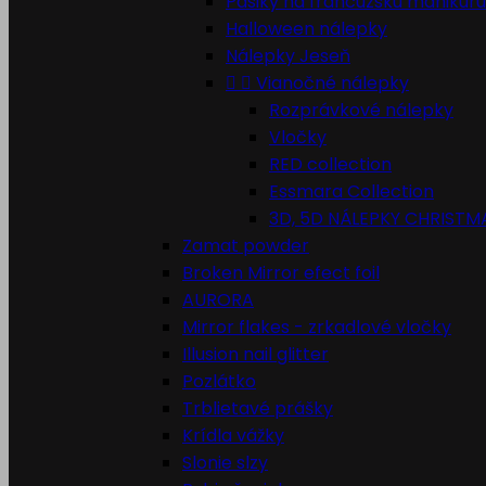
Pásiky na francúzsku manikúru
Halloween nálepky
Nálepky Jeseň


Vianočné nálepky
Rozprávkové nálepky
Vločky
RED collection
Essmara Collection
3D, 5D NÁLEPKY CHRISTM
Zamat powder
Broken Mirror efect foil
AURORA
Mirror flakes - zrkadlové vločky
Illusion nail glitter
Pozlátko
Trblietavé prášky
Krídla vážky
Slonie slzy