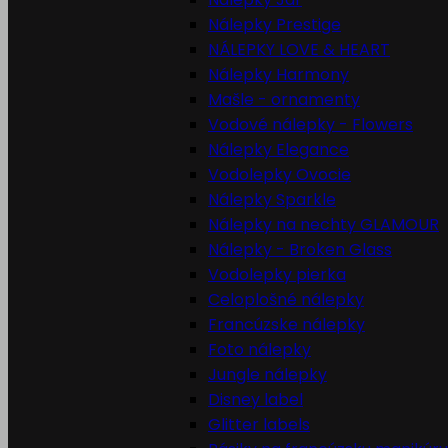
Nálepky Prestige
NÁLEPKY LOVE & HEART
Nálepky Harmony
Mašle - ornamenty
Vodové nálepky - Flowers
Nálepky Elegance
Vodolepky Ovocie
Nálepky Sparkle
Nálepky na nechty GLAMOUR
Nálepky - Broken Glass
Vodolepky pierka
Celoplošné nálepky
Francúzske nálepky
Foto nálepky
Jungle nálepky
Disney label
Glitter labels