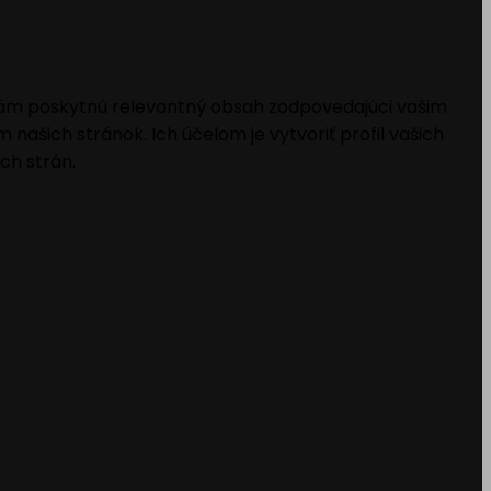
 vám poskytnú relevantný obsah zodpovedajúci vašim
šich stránok. Ich účelom je vytvoriť profil vašich
ch strán.