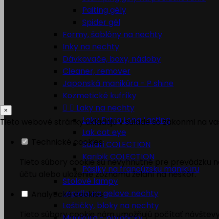
Paiting gély
Spider gél
Formy, šablóny na nechty
Inky na nechty
Dávkovače, boxy, nádoby
Cleaner, remover
Japonská manikúra - P shine
Kozmetické kufríky


Laky na nechty
×
Laky Extra Long Lasting
Tieto webové stránky ukladajú v súlade so zákonmi na va
Lak cat eye
Technické cookies
Safari COLECTION
Karibik COLECTION
Tieto súbory cookie sú nevyhnutné pre prevádzku naš
Pásiky na francúzsku manikúru
účtu alebo uloženie zoznamu želaní na neskôr.
Stolové lampy
Lepidlo na gelove nechty
Analytické cookies
Leštičky, bloky na nechty
Tieto súbory cookie nám umožňujú počítať návštevy
Manikúra - pomôcky