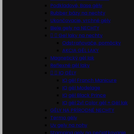
Podkladové, Base gély
Rubber bázy na nechty
Ukončovacie, vrchné gély
Biele gely na NECHTY


Gel laky na nechty
Odstraňovače, pomôcky
AKCIA GÉL LAKY
Magnetický gél lak
Reflexné gél laky


IQ GÉLY
IQ gél Franch Manicure
IQ gél Modelage
IQ gél Black Prince
IQ gél 2v1 Color gél + Gél lak
GÉLY NA PRÍRODNÉ NECHTY
Termo gély
Uv gely na nohy
Stamping gely na pečiatkovanie