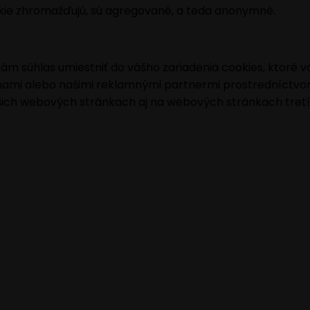
okie zhromažďujú, sú agregované, a teda anonymné.
ám súhlas umiestniť do vášho zariadenia cookies, ktoré
mi alebo našimi reklamnými partnermi prostredníctvom na
ich webových stránkach aj na webových stránkach tretí