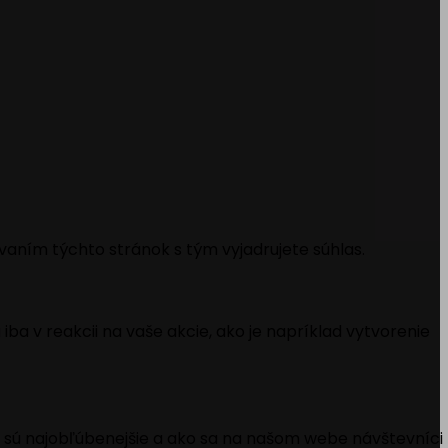
vaním týchto stránok s tým vyjadrujete súhlas.
ba v reakcii na vaše akcie, ako je napríklad vytvorenie
 sú najobľúbenejšie a ako sa na našom webe návštevníci