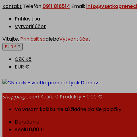
Kontakt
Telefón
0911 816514
Email:
info@vsetkoprenech
Prihlásiť sa
Vytvoriť účet
Vitajte,
Prihlásiť sa
alebo
Vytvoriť účet
EUR €

CZK Kč
EUR €
Domov
shopping_cart
Košík:
0
Produkty - 0,00 €
Vo vašom košíku nie sú žiadne ďalšie položky
Doručenie
Spolu
0,00 €