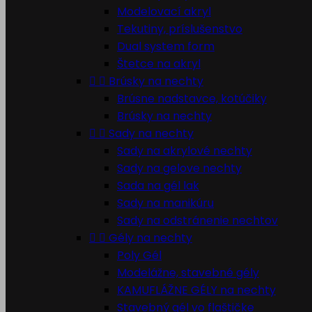
Modelovací akryl
Tekutiny, príslušenstvo
Dual system form
Štetce na akryl


Brúsky na nechty
Brúsne nadstavce, kotúčiky
Brúsky na nechty


Sady na nechty
Sady na akrylové nechty
Sady na gelove nechty
Sada na gél lak
Sady na manikúru
Sady na odstránenie nechtov


Gély na nechty
Poly Gél
Modelážne, stavebné gély
KAMUFLÁŽNE GÉLY na nechty
Stavebný gél vo flaštičke