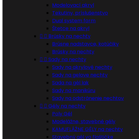
Modelovací akryl
Tekutiny, príslušenstvo
Dual system form
Štetce na akryl


Brúsky na nechty
Brúsne nadstavce, kotúčiky
Brúsky na nechty


Sady na nechty
Sady na akrylové nechty
Sady na gelove nechty
Sada na gél lak
Sady na manikúru
Sady na odstránenie nechtov


Gély na nechty
Poly Gél
Modelážne, stavebné gély
KAMUFLÁŽNE GÉLY na nechty
Stavebný gél vo flaštičke