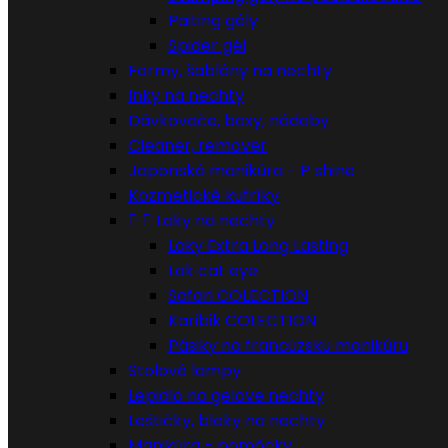
Paiting gély
Spider gél
Formy, šablóny na nechty
Inky na nechty
Dávkovače, boxy, nádoby
Cleaner, remover
Japonská manikúra - P shine
Kozmetické kufríky


Laky na nechty
Laky Extra Long Lasting
Lak cat eye
Safari COLECTION
Karibik COLECTION
Pásiky na francúzsku manikúru
Stolové lampy
Lepidlo na gelove nechty
Leštičky, bloky na nechty
Manikúra - pomôcky