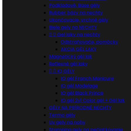
Podkladové, Base gély
Rubber bázy na nechty
Ukončovacie, vrchné gély
Biele gely na NECHTY


Gel laky na nechty
Odstraňovače, pomôcky
AKCIA GÉL LAKY
Magnetický gél lak
Reflexné gél laky


IQ GÉLY
IQ gél Franch Manicure
IQ gél Modelage
IQ gél Black Prince
IQ gél 2v1 Color gél + Gél lak
GÉLY NA PRÍRODNÉ NECHTY
Termo gély
Uv gely na nohy
Stamping gely na pečiatkovanie