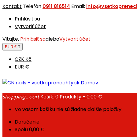
Kontakt
Telefón
0911 816514
Email:
info@vsetkoprenech
Prihlásiť sa
Vytvoriť účet
Vitajte,
Prihlásiť sa
alebo
Vytvoriť účet
EUR €

CZK Kč
EUR €
Domov
shopping_cart
Košík:
0
Produkty - 0,00 €
Vo vašom košíku nie sú žiadne ďalšie položky
Doručenie
Spolu
0,00 €