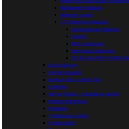
Pásiky na francúzsku manikúru
Halloween nálepky
Nálepky Jeseň


Vianočné nálepky
Rozprávkové nálepky
Vločky
RED collection
Essmara Collection
3D, 5D NÁLEPKY CHRISTM
GLAM Glitter
Zamat powder
Broken Mirror efect foil
AURORA
Mirror flakes - zrkadlové vločky
Illusion nail glitter
Pozlátko
Trblietavé prášky
Krídla vážky