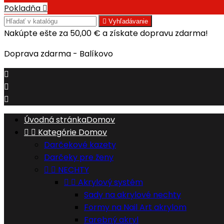
Pokladňa


Vyhľadávanie
Nakúpte ešte za
50,00 €
a získate dopravu zdarma!
Doprava zdarma - Balíkovo



Úvodná stránka
Domov


Kategórie
Domov
Darčekové kazety
Darčeky pre ženy


NECHTY


Akrylový systém
Sady na akrylové nechty
Formy na Nail Art akrylom
Farebný akryl