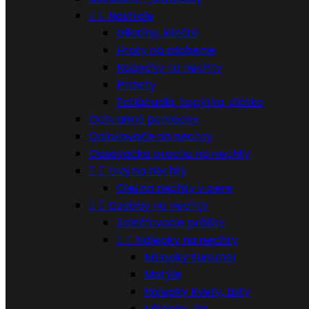


Nástroje
Gilotíny, kliešte
Hroty na zdobenie
Nožničky na nechty
Pinzety
Zatláčadlá, kopýtka, dlátka
Ochranné pomôcky
Odlakovače na nechty
Odsávačka prachu na nechty


Olej na nechty
Olej na nechty v pere


Ozdoby na nechty
Zalešťovacie prášky


Nálepky na nechty
Nálepky Summer
Motýle
Nálepky Kvety, Listy
Nálepky Jar