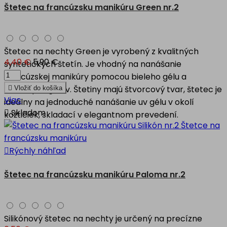
Štetec na francúzsku manikúru Green nr.2
Štetec na nechty Green je vyrobený z kvalitných
4,40 €
5,90 €
syntetických štetín. Je vhodný na nanášanie
francúzskej manikúry pomocou bieleho gélu a
farebných gélov. Štetiny majú štvorcový tvar, štetec je

Vložiť do košíka
Viac
ideálny na jednoduché nanášanie uv gélu v okolí

Skladom
kožtičiek, skladací v elegantnom prevedení.

Rýchly náhľad
Štetec na francúzsku manikúru Paloma nr.2
Silikónový štetec na nechty je určený na precízne