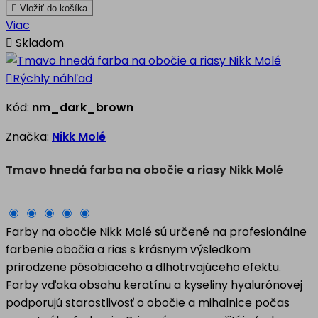

Vložiť do košíka
Viac

Skladom

Rýchly náhľad
Kód:
nm_dark_brown
Značka:
Nikk Molé
Tmavo hnedá farba na obočie a riasy Nikk Molé
Farby na obočie Nikk Molé sú určené na profesionálne
farbenie obočia a rias s krásnym výsledkom
prirodzene pôsobiaceho a dlhotrvajúceho efektu.
Farby vďaka obsahu keratínu a kyseliny hyalurónovej
podporujú starostlivosť o obočie a mihalnice počas