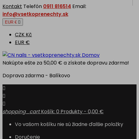
Kontakt
Telefón
0911 816514
Email:
info@vsetkoprenechty.sk
EUR €

CZK Kč
EUR €
Domov
Nakúpte ešte za
50,00 €
a získate dopravu zdarma!
Doprava zdarma - Balíkovo



shopping_cart
Košík:
0
Produkty - 0,00 €
Vo vašom košíku nie sú žiadne ďalšie položky
Doručenie