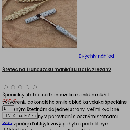

Rýchly náhľad
Štetec na francúzsku manikúru Gotic zrezaný
Špeciálny štetec na francúzsku manikúru slúži k
7,90 €
vytvoreniu dokonalého smile oblúčika vďaka špeciálne
skoseným štetinám do jednej strany. Veľmi kvalitné
syntetické štetiny v porovnaní s bežnými štetcami

Vložiť do košíka
Viac
zabezpečujú ľahký, kĺzavý pohyb s perfektným

Skladom