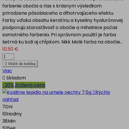
farbenie obočia a rias s krásnym výsledkom
prirodzene pôsobiaceho a dlhotrvajúceho efektu.
Farby vďaka obsahu keratínu a kyseliny hyalurónovej
podporujú starostlivosť o obočie a mihalnice počas
samotného farbenia. Pri správnom použití je farba
šetrná ku koži aj chĺpkom. Nikk Molé farba na obočie...
10,50 €

Vložiť do košíka
Viac

Skladom
-20%
Znížená cena

Rýchly
náhľad
7
Dni
10
Hodiny
38
Min
52
Sek