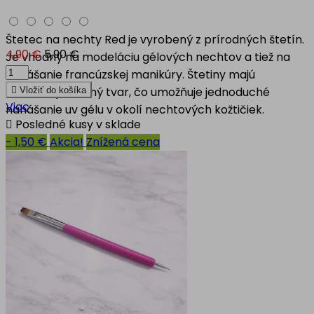
Štetec na nechty Red je vyrobený z prírodných štetín.
4,90 €
5,90 €
Je vhodný na modeláciu gélových nechtov a tiež na
nanášanie francúzskej manikúry. Štetiny majú
štvorcový, zúžený tvar, čo umožňuje jednoduché

Vložiť do košíka
Viac
nanášanie uv gélu v okolí nechtových kožtičiek.

Posledné kusy v sklade
- 1,50 €
Akcia!
Znížená cena