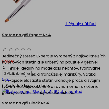

Rýchly náhľad
Štetec na gél Expert Nr.4
Jedinečný štetec Expert je vyrobený z najkvalitnejších
6,90 €
nylónových štetín a je určený na použitie v gélovej
technike. Ideálny na modeláciu nechtov, tvarovanie
farebných špičiek a francúzskej manikúry. Vďaka

Vložiť do košíka
Viac
vynikajúcej elasticite štetín uľahčuje prácu a svojím

Posledné kusy v sklade
tvarom zaisťuje dokonalé a rovnomerné rozloženie

Rýchly náhľad
gélu aj vo veľmi tesnej vzdialenosti od...
Štetec na gél Black Nr.4