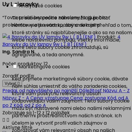
Uv L ziarovky
Analytické cookies
“Tovar prisiel bezpečne zabaleny funguje bez
Tieto súbory cookie nám umožňujú počítať
problemov vsetko som spokojna dakujem”
návštevy a prevádzku, aby sme mali prehľad o tom,
ktoré stránky sú najobľúbenejšie a ako sa na našom
Produkt:
4
webe návštevníci pohybujú. Všetky informácie,
žiarovky do UV lampy 9w L ( B) (ENF)
ktoré tieto súbory cookie zhromažďujú, sú
Ing. Sandra N.
agregované, a teda anonymné.
Počet produktov: 12
Marketingové cookies
Zoradiť podľa:
Keď prijmete marketingové súbory cookie, dávate
Vybrať

nám súhlas umiestniť do vášho zariadenia cookies,
Predaj, od najvyššieho po najnižší
Dôležitosť
Názvu: A - Z
ktoré vám poskytnú relevantný obsah
Názvu: Z - A
Cena: vzostupne
Cena: zostupne
Kód, od A
zodpovedajúci vašim záujmom. Tieto súbory cookie
po Z
Kód, od Z po A
môžu byť nastavené nami alebo našimi reklamnými
Zobrazuje sa 1-12 z 12 položiek
partnermi prostredníctvom našich stránok. Ich


účelom je vytvoriť profil vašich záujmov a
Aktívne filtre
zobrazovať vám relevantný obsah na našich