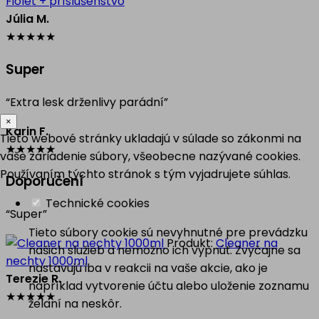
Fiolet + príslušenstvo
Júlia M.
★
★
★
★
★
Super
“Extra lesk drženlivy parádní”
×
Karin F.
Tieto webové stránky ukladajú v súlade so zákonmi na
★
★
★
★
★
vaše zariadenie súbory, všeobecne nazývané cookies.
Používaním týchto stránok s tým vyjadrujete súhlas.
Doporučení
Technické cookies
“Super”
Tieto súbory cookie sú nevyhnutné pre prevádzku
Produkt:
Cleaner na
našich služieb a nemožno ich vypnúť. Zvyčajne sa
nechty 1000ml
nastavujú iba v reakcii na vaše akcie, ako je
Terezie R.
napríklad vytvorenie účtu alebo uloženie zoznamu
★
★
★
★
★
želaní na neskôr.