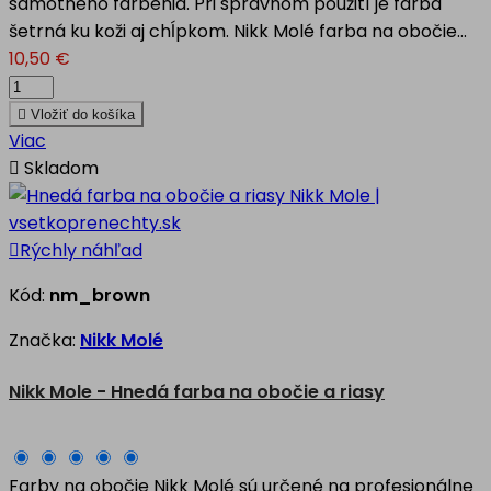
samotného farbenia. Pri správnom použití je farba
šetrná ku koži aj chĺpkom. Nikk Molé farba na obočie...
10,50 €

Vložiť do košíka
Viac

Skladom

Rýchly náhľad
Kód:
nm_brown
Značka:
Nikk Molé
Nikk Mole - Hnedá farba na obočie a riasy
Farby na obočie Nikk Molé sú určené na profesionálne