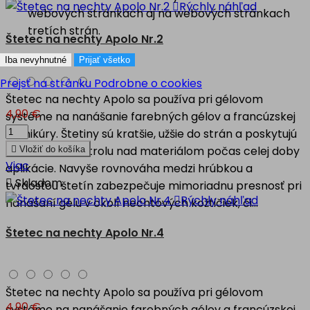

Rýchly náhľad
webových stránkach aj na webových stránkach
tretích strán.
Štetec na nechty Apolo Nr.2
Iba nevyhnutné
Prijať všetko
Prejsť na stránku Podrobne o cookies
Štetec na nechty Apolo sa používa pri gélovom
4,90 €
systéme na nanášanie farebných gélov a francúzskej
manikúry. Štetiny sú kratšie, užšie do strán a poskytujú
maximálnu kontrolu nad materiálom počas celej doby

Vložiť do košíka
Viac
aplikácie. Navyše rovnováha medzi hrúbkou a

Skladom
tvrdosťou štetín zabezpečuje mimoriadnu presnosť pri

Rýchly náhľad
nanášaní gélu v okolí nechtových kožtičiek, či...
Štetec na nechty Apolo Nr.4
Štetec na nechty Apolo sa používa pri gélovom
4,90 €
systéme na nanášanie farebných gélov a francúzskej