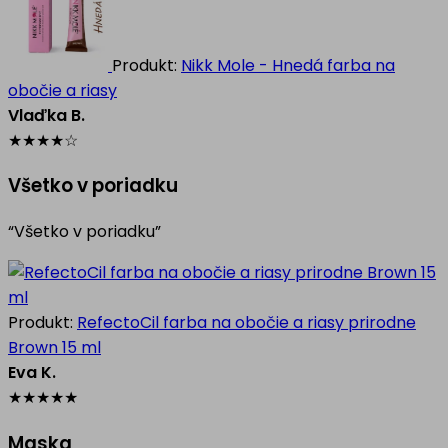
Produkt:
Nikk Mole - Hnedá farba na
obočie a riasy
Vlaďka B.
★
★
★
★
☆
Všetko v poriadku
“Všetko v poriadku”
Produkt:
RefectoCil farba na obočie a riasy prirodne
Brown 15 ml
Eva K.
★
★
★
★
★
Maska