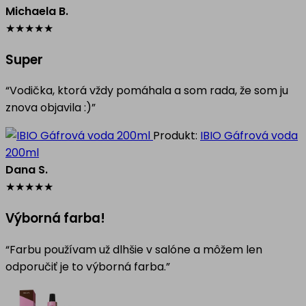
Michaela B.
★
★
★
★
★
Super
“Vodička, ktorá vždy pomáhala a som rada, že som ju
znova objavila :)”
Produkt:
IBIO Gáfrová voda
200ml
Dana S.
★
★
★
★
★
Výborná farba!
“Farbu používam už dlhšie v salóne a môžem len
odporučiť je to výborná farba.”