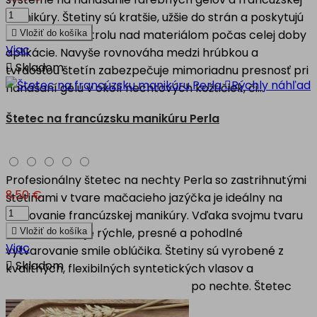
manikúry. Štetiny sú kratšie, užšie do strán a poskytujú
maximálnu kontrolu nad materiálom počas celej doby

Vložiť do košíka
Viac
aplikácie. Navyše rovnováha medzi hrúbkou a

Skladom
tvrdosťou štetín zabezpečuje mimoriadnu presnosť pri

Rýchly náhľad
nanášaní gélu v okolí nechtových kožtičiek, či...
Štetec na francúzsku manikúru Perla
Profesionálny štetec na nechty Perla so zastrihnutými
8,50 €
štetinami v tvare mačacieho jazýčka je ideálny na
tvarovanie francúzskej manikúry. Vďaka svojmu tvaru
štetín umožňuje rýchle, presné a pohodlné

Vložiť do košíka
Viac
vytvarovanie smile oblúčika. Štetiny sú vyrobené z

Skladom
kvalitných, flexibilných syntetických vlasov a
zabezpečujú ľahký, kĺzavý pohyb po nechte. Štetec
na...