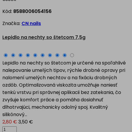
Kód:
8588006054156
Značka:
CN nails
Lepidlo na nechty so štetcom 7,5g
Lepidlo na nechty so štetcom je určené na spoľahlivé
nalepovanie umelých tipov, rýchle drobné opravy pri
nalomení umelých nechtov a na fixáciu drobných
ozdôb. Optimalizovaná viskozita umožňuje naniesť
tenkú vrstvu pri správnej aplikacii bez zatekania, čo
zvyšuje komfort práce a pomáha dosiahnuť
dlhotrvajúci, mechanicky odolný spoj. Kvalitný
silikónový...
2,80 €
3,50 €