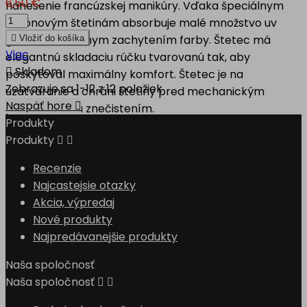
6,50 €
nanesenie francúzskej manikúry. Vďaka špeciálnym
silikónovým štetinám absorbuje malé množstvo uv
gélu s maximálnym zachytením farby. Štetec má

Vložiť do košíka
Viac
elegantnú skladaciu rúčku tvarovanú tak, aby

Skladom
poskytoval maximálny komfort. Štetec je na
Zobrazuje sa 1-12 z 12 položiek
uzatváranie a chráni štetiny pred mechanickým
Naspäť hore

poškodením a znečistením.
Produkty
Produkty


Recenzie
Najcastejsie otazky
Akcia, výpredaj
Nové produkty
Najpredávanejšie produkty
Naša spoločnosť
Naša spoločnosť

