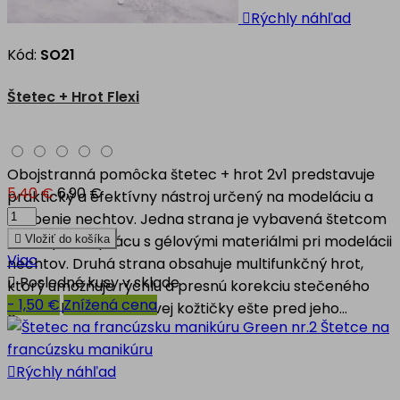

Rýchly náhľad
Kód:
SO21
Štetec + Hrot Flexi
Obojstranná pomôcka štetec + hrot 2v1 predstavuje
5,40 €
6,90 €
praktický a efektívny nástroj určený na modeláciu a
zdobenie nechtov. Jedna strana je vybavená štetcom
vhodným na prácu s gélovými materiálmi pri modelácii

Vložiť do košíka
Viac
nechtov. Druhá strana obsahuje multifunkčný hrot,

Posledné kusy v sklade
ktorý umožňuje rýchlu a presnú korekciu stečeného
- 1,50 €
Znížená cena
gélu v oblasti nechtovej kožtičky ešte pred jeho...

Rýchly náhľad