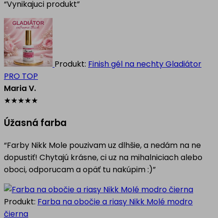
“Vynikajuci produkt”
Produkt:
Finish gél na nechty Gladiátor
PRO TOP
Maria V.
★
★
★
★
★
Úžasná farba
“Farby Nikk Mole pouzivam uz dlhšie, a nedám na ne
dopustiť! Chytajú krásne, ci uz na mihalniciach alebo
oboci, odporucam a opäť tu nakúpim :)”
Produkt:
Farba na obočie a riasy Nikk Molé modro
čierna