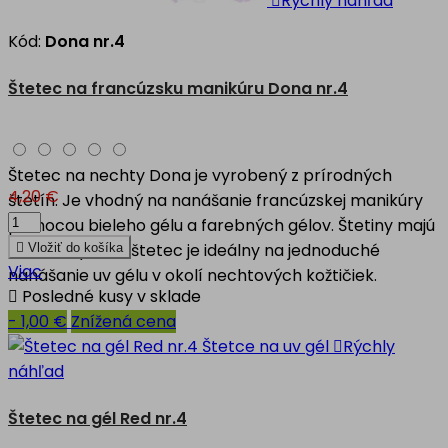

Rýchly náhľad
Kód:
Dona nr.4
Štetec na francúzsku manikúru Dona nr.4
Štetec na nechty Dona je vyrobený z prírodných
4,20 €
štetín. Je vhodný na nanášanie francúzskej manikúry
pomocou bieleho gélu a farebných gélov. Štetiny majú
štvorcový tvar, štetec je ideálny na jednoduché

Vložiť do košíka
Viac
nanášanie uv gélu v okolí nechtových kožtičiek.

Posledné kusy v sklade
- 1,00 €
Znížená cena

Rýchly
náhľad
Štetec na gél Red nr.4