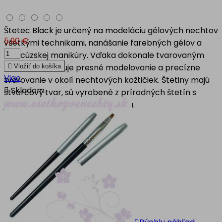
Štetec Black je určený na modeláciu gélových nechtov
5,90 €
všetkými technikami, nanášanie farebných gélov a
francúzskej manikúry. Vďaka dokonale tvarovaným
štetinám zaručuje presné modelovanie a precízne

Vložiť do košíka
Viac
tvarovanie v okolí nechtových kožtičiek. Štetiny majú

Skladom
štvorcový tvar, sú vyrobené z prírodných štetín s
jednoduchým čistením a údržbou.