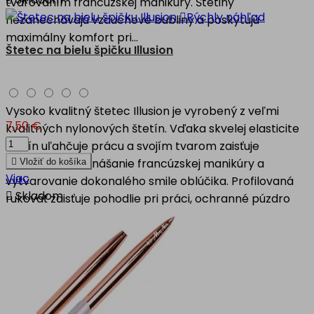
tvarovaním francúzskej manikúry. Štetiny

Rýchly náhľad
nezanechávajú vzduchové bubliny a poskytujú
maximálny komfort pri...
Štetec na bielu špičku Illusion
Vysoko kvalitný štetec Illusion je vyrobený z veľmi
7,50 €
kvalitných nylonových štetín. Vďaka skvelej elasticite
štetín uľahčuje prácu a svojím tvarom zaisťuje
rovnomerné nanášanie francúzskej manikúry a

Vložiť do košíka
Viac
vytvarovanie dokonalého smile oblúčika. Profilovaná

Skladom
rukoväť zaisťuje pohodlie pri práci, ochranné púzdro
chráni štetiny pred poškodením.