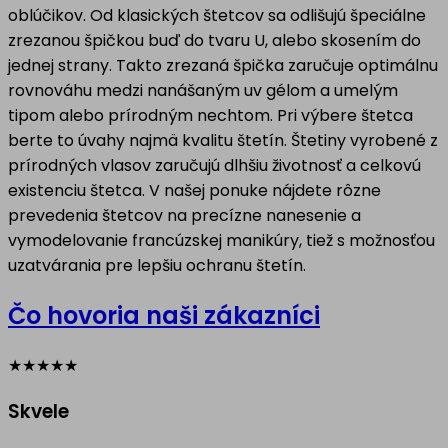
oblúčikov. Od klasických štetcov sa odlišujú špeciálne
zrezanou špičkou buď do tvaru U, alebo skosením do
jednej strany. Takto zrezaná špička zaručuje optimálnu
rovnováhu medzi nanášaným uv gélom a umelým
tipom alebo prírodným nechtom. Pri výbere štetca
berte to úvahy najmä kvalitu štetín. Štetiny vyrobené z
prírodných vlasov zaručujú dlhšiu životnosť a celkovú
existenciu štetca. V našej ponuke nájdete rôzne
prevedenia štetcov na precízne nanesenie a
vymodelovanie francúzskej manikúry, tiež s možnosťou
uzatvárania pre lepšiu ochranu štetín.
Čo hovoria naši zákazníci
★
★
★
★
★
Skvele