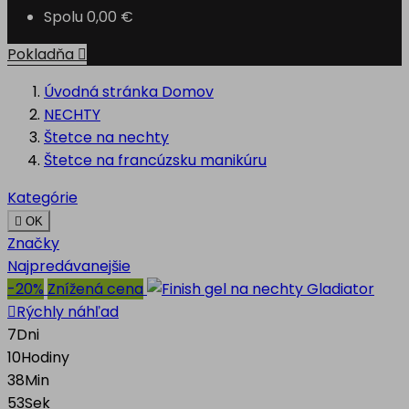
Spolu
0,00 €
Pokladňa

Úvodná stránka
Domov
NECHTY
Štetce na nechty
Štetce na francúzsku manikúru
Kategórie

OK
Značky
Najpredávanejšie
-20%
Znížená cena

Rýchly náhľad
7
Dni
10
Hodiny
38
Min
52
Sek