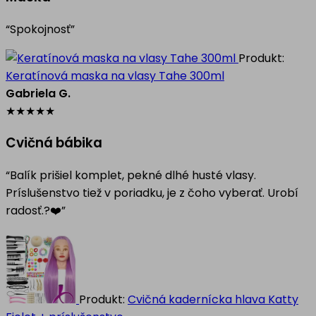
“Spokojnosť”
Produkt:
Keratínová maska na vlasy Tahe 300ml
Gabriela G.
★
★
★
★
★
Cvičná bábika
“Balík prišiel komplet, pekné dlhé husté vlasy.
Príslušenstvo tiež v poriadku, je z čoho vyberať. Urobí
radosť.?❤️”
Produkt:
Cvičná kadernícka hlava Katty