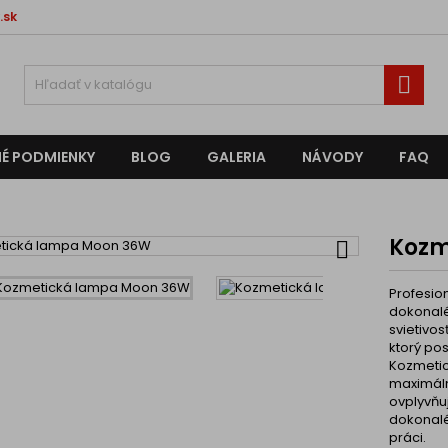
.sk

É PODMIENKY
BLOG
GALERIA
NÁVODY
FAQ
Kozm

Profesio
dokonalé
svietivo
ktorý pos
Kozmetic
maximáln
ovplyvňuj
dokonalé 
práci.