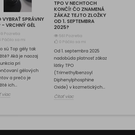
TPO V NECHTOCH
KONČÍ! ČO ZNAMENÁ
ZÁKAZ TEJTO ZLOŽKY
 VYBRAŤ SPRÁVNY
OD 1. SEPTEMBRA
 - VRCHNÝ GÉL
2025?
9 Pozretia
561 Pozretia
4
Páčilo sa mi
0
Páčilo sa mi
o sú Top gély tak
Od 1. septembra 2025
žité? Aká je naozaj
nadobúda platnosť zákaz
funkcia pri
látky TPO
ončovaní gélových
(Trimethylbenzoyl
tov a prečo je
Diphenylphosphine
ité ich...
Oxide) v kozmetických...
ť viac
Čítať viac