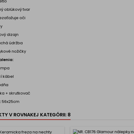
etlo
ný oblúkový tvar
nezaťažuje oči
dy
ový dizajn
uchá údržba
ykové nožičky
lenia:
lampa
í kábel
ladňa
utka + skrutkovač
:
56x25cm
TY V ROVNAKEJ KATEGÓRII: 8