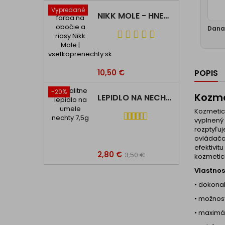
Vypredané
NIKK MOLE - HNEDÁ FARBA NA OBOČIE A RIASY
Dana 
10,50 €
POPIS
-20%
Kozm
LEPIDLO NA NECHTY SO ŠTETCOM 7,5G
Kozmetick
vyplnený 
rozptyľuj
ovládača
efektivi
2,80 €
3,50 €
kozmetic
Vlastnost
• dokona
• možnosť
• maximá