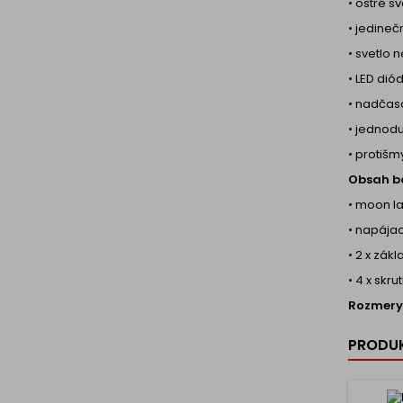
• ostré sv
• jedineč
• svetlo 
• LED dió
• nadčas
• jednod
• protišm
Obsah ba
• moon 
• napájac
• 2 x zák
• 4 x skr
Rozmery
PRODUK