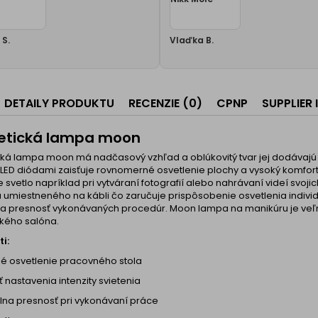
S.
Vlaďka B.
DETAILY PRODUKTU
RECENZIE (0)
CPNP
SUPPLIER
etická lampa moon
á lampa moon má nadčasový vzhľad a oblúkovitý tvar jej dodávajú ne
LED diódami zaisťuje rovnomerné osvetlenie plochy a vysoký komfort 
e svetlo napríklad pri vytváraní fotografií alebo nahrávaní videí svoj
 umiestneného na kábli čo zaručuje prispôsobenie osvetlenia indiv
tu a presnosť vykonávaných procedúr. Moon lampa na manikúru je ve
kého salóna.
i:
lé osvetlenie pracovného stola
 nastavenia intenzity svietenia
lna presnosť pri vykonávaní práce