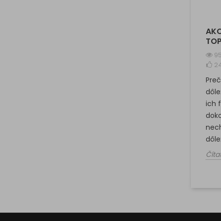
AKO
TOP
95
2
Preč
dôle
ich 
dok
nech
dôlež
Číta