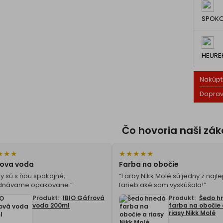
SPOKO
HEURE
Nakúpt
Doprav
Čo hovoria naši zák
★
★
★
★
★
★
★
★
ova voda
Farba na obočie
y sú s ňou spokojné,
“Farby Nikk Molé sú jedny z najl
dnávame opakovane.”
farieb aké som vyskúšala!”
Produkt:
IBIO Gáfrová
Produkt:
Šedo h
voda 200ml
farba na obočie
riasy Nikk Molé