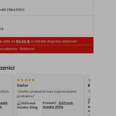
JNÍ ZÁKAZNÍCI
KA
e ešte za
50,00 €
a získate dopravu zdarma!
a zdarma - Balíkovo
azníci
★
★
★
★
★
★
★
★
★
★
Gafor
Bruska na nec
epších
“Všetko prebehlo bez najmenšieho
“Odporúčam, dob
problému”
P
P
nedá
Produkt:
Gáfrová
n
 a
maska 200g