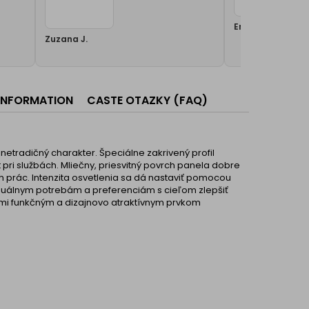
Erika Š.
Zuzana J.
 INFORMATION
CASTE OTAZKY (FAQ)
tradičný charakter. Špeciálne zakrivený profil
pri službách. Mliečny, priesvitný povrch panela dobre
ich prác. Intenzita osvetlenia sa dá nastaviť pomocou
iduálnym potrebám a preferenciám s cieľom zlepšiť
ľmi funkčným a dizajnovo atraktívnym prvkom