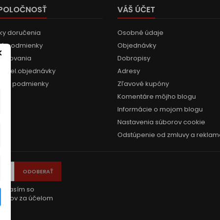
SPOLOČNOSŤ
VÁŠ ÚČET
y doručenia
Osobné údaje
é podmienky
Objednávky
×
kupovania
Dobropisy
re tel.objednávky
Adresy
čné podmienky
Zľavové kupóny
Komentáre môjho blogu
Informácie o mojom blogu
Nastavenia súborov cookie
Odstúpenie od zmluvy a reklam
súhlasím so
dajov za účelom
“