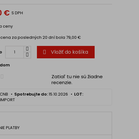
0 €
S DPH
a cena za posledných 20 dní bola
79,00 €
Vložiť do košíka
o

adom
Zatiaľ tu nie sú žiadne
recenzie.
CNB •
Spotrebujte do:
15.10.2026 •
LOT:
_IMPORT
IE PLATBY