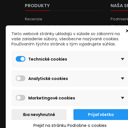
PRODUKTY
NAŠA 
Recenzie
Podmienk
Najcastejsie otazky
Obchodn
Tieto webové stránky ukladajú v súlade so zákonmi na
Akcia, výpredaj
Popis na
vaše zariadenie súbory, všeobecne nazývané cookies.
Nové produkty
Kontakt p
Používaním týchto stránok s tým vyjadrujete súhlas.
Najpredávanejšie produkty
Reklama
O nás
Technické cookies
Kontakt
Obchody
Analytické cookies
Marketingové cookies
ODBER NOVINIEK
„Odoslaním tohto formulára 
Iba nevyhnutné
Prijať všetko
spracovaním mojich osobných ú
vybavenia mojej žiadosti/dotazu.
Prejsť na stránku Podrobne o cookies