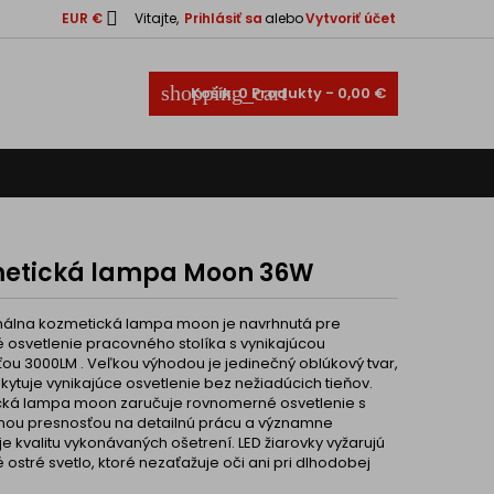

EUR €
Vitajte,
Prihlásiť sa
alebo
Vytvoriť účet
shopping_cart
Košík:
0
Produkty - 0,00 €
etická lampa Moon 36W
nálna kozmetická lampa moon je navrhnutá pre
 osvetlenie pracovného stolíka s vynikajúcou
sťou 3000LM . Veľkou výhodou je jedinečný oblúkový tvar,
kytuje vynikajúce osvetlenie bez nežiadúcich tieňov.
ká lampa moon zaručuje rovnomerné osvetlenie s
ou presnosťou na detailnú prácu a významne
e kvalitu vykonávaných ošetrení. LED žiarovky vyžarujú
ostré svetlo, ktoré nezaťažuje oči ani pri dlhodobej