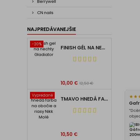
Berrywell
CN nails
NAJPREDÁVANEJŠIE
-20%
FINISH GÉL NA NECHTY GLADIÁTOR PRO TOP
10,00 €
12,50 €
Vypredané
★
★
TMAVO HNEDÁ FARBA NA OBOČIE A RIASY NIKK MOLÉ
Gafr
“Dcér
obje
10,50 €