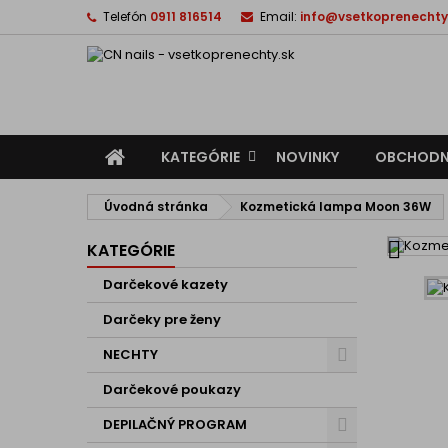
Telefón
0911 816514
Email:
info@vsetkoprenechty
Domov
KATEGÓRIE
NOVINKY
OBCHODN
Domov
Úvodná stránka
Kozmetická lampa Moon 36W

KATEGÓRIE
Darčekové kazety
Darčeky pre ženy
NECHTY
Darčekové poukazy
DEPILAČNÝ PROGRAM