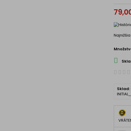
79,0
Najnižši
Množstv

Skl
Sklad:
INITIAL
VRÁTEN