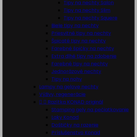
Tipy na nechty Salon
Tipy na nechty Slim
Tipy na nechty Squere
Biele tipy na nechty
Priesvitné tipy na nechty
Špicaté tipy na nechty
Farebné špičky na nechty
Extra dlhé tipy na zdobenie
Farebné tipy na nechty
Jednorázové nechty
Tipy na nohy
Lampy na gelove nechty
Výživy, regenerácie


Razítka KONAD originál
Stamping gely na pečiatkovanie
Laky Konad
Doštičky na razenie
Príslušenstvo Konad