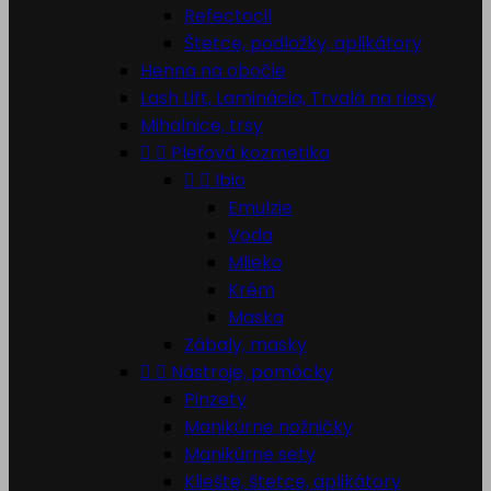
Refectocil
Štetce, podložky, aplikátory
Henna na obočie
Lash Lift, Laminácia, Trvalá na riasy
Mihalnice, trsy


Pleťová kozmetika


Ibio
Emulzie
Voda
Mlieko
Krém
Maska
Zábaly, masky


Nástroje, pomôcky
Pinzety
Manikúrne nožničky
Manikúrne sety
Kliešte, štetce, aplikátory