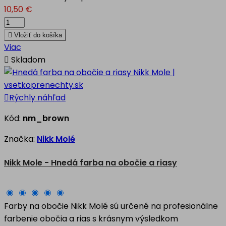
10,50 €

Vložiť do košíka
Viac

Skladom

Rýchly náhľad
Kód:
nm_brown
Značka:
Nikk Molé
Nikk Mole - Hnedá farba na obočie a riasy
Farby na obočie Nikk Molé sú určené na profesionálne
farbenie obočia a rias s krásnym výsledkom