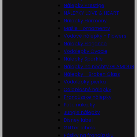
Nálepky Prestige
NÁLEPKY LOVE & HEART
Nálepky Harmony
Mašle - ornamenty
Vodové nálepky - Flowers
Nálepky Elegance
Vodolepky Ovocie
Nálepky Sparkle
Nálepky na nechty GLAMOUR
Nálepky - Broken Glass
Vodolepky pierka
Celoplošné nálepky
Francúzske nálepky
Foto nálepky
Jungle nálepky
Disney label
Glitter labels
Pásiky na francúzsku