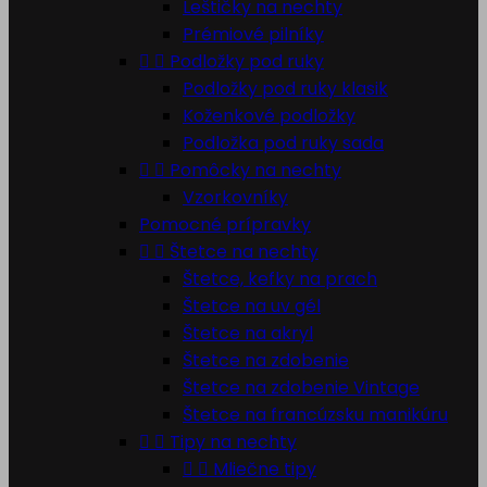
Leštičky na nechty
Prémiové pilníky


Podložky pod ruky
Podložky pod ruky klasik
Koženkové podložky
Podložka pod ruky sada


Pomôcky na nechty
Vzorkovníky
Pomocné prípravky


Štetce na nechty
Štetce, kefky na prach
Štetce na uv gél
Štetce na akryl
Štetce na zdobenie
Štetce na zdobenie Vintage
Štetce na francúzsku manikúru


Tipy na nechty


Mliečne tipy