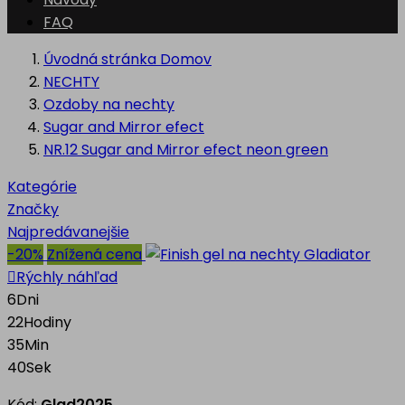
FAQ
Úvodná stránka
Domov
NECHTY
Ozdoby na nechty
Sugar and Mirror efect
NR.12 Sugar and Mirror efect neon green
Kategórie
Značky
Najpredávanejšie
-20%
Znížená cena

Rýchly náhľad
6
Dni
22
Hodiny
35
Min
38
Sek
Kód:
Glad2025