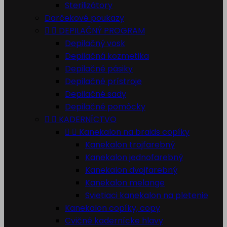
Sterilizátory
Darčekové poukazy


DEPILAČNÝ PROGRAM
Depilačný vosk
Depilačná kozmetika
Depilačné pásiky
Depilačné prístroje
Depilačné sady
Depilačné pomôcky


KADERNÍCTVO


Kanekalon na braids copíky
Kanekalon trojfarebný
Kanekalon jednofarebný
Kanekalon dvojfarebný
Kanekalon melange
Svietiaci kanekalon na pletenie
Kanekalon copíky, copy
Cvičné kadernícke hlavy