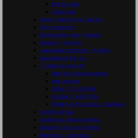
Paiting gély
Spider gél
Formy, šablóny na nechty
Inky na nechty
Dávkovače, boxy, nádoby
Cleaner, remover
Japonská manikúra - P shine
Kozmetické kufríky


Laky na nechty
Laky Extra Long Lasting
Lak cat eye
Safari COLECTION
Karibik COLECTION
Pásiky na francúzsku manikúru
Stolové lampy
Lepidlo na gelove nechty
Leštičky, bloky na nechty
Manikúra - pomôcky