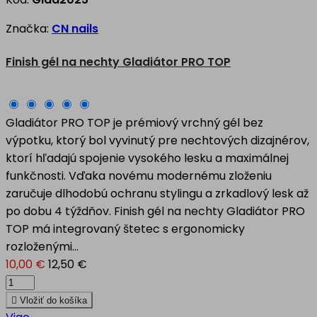
Značka:
CN nails
Finish gél na nechty Gladiátor PRO TOP
Gladiátor PRO TOP je prémiový vrchný gél bez
výpotku, ktorý bol vyvinutý pre nechtových dizajnérov,
ktorí hľadajú spojenie vysokého lesku a maximálnej
funkčnosti. Vďaka novému modernému zloženiu
zaručuje dlhodobú ochranu stylingu a zrkadlový lesk až
po dobu 4 týždňov. Finish gél na nechty Gladiátor PRO
TOP má integrovaný štetec s ergonomicky
rozloženými...
10,00 €
12,50 €

Vložiť do košíka