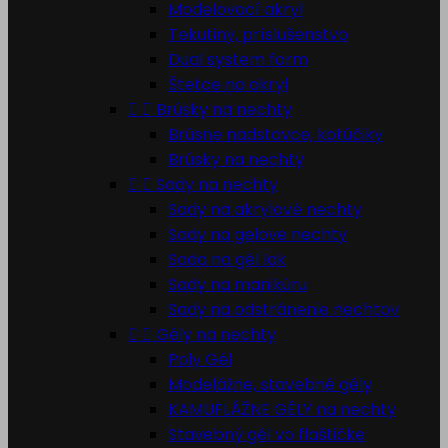
Modelovací akryl
Tekutiny, príslušenstvo
Dual system form
Štetce na akryl


Brúsky na nechty
Brúsne nadstavce, kotúčiky
Brúsky na nechty


Sady na nechty
Sady na akrylové nechty
Sady na gelove nechty
Sada na gél lak
Sady na manikúru
Sady na odstránenie nechtov


Gély na nechty
Poly Gél
Modelážne, stavebné gély
KAMUFLÁŽNE GÉLY na nechty
Stavebný gél vo flaštičke