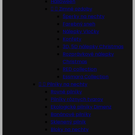
Halloween


Zimné ozdoby
Šperky na nechty
Farebný sneh
Nálepky Vločky
Konfety
3D, 5D nálepky Christmas
Rozprávkové nálepky
Christmas
RED collection
Essmara Collection


Pilníky na nechty
Rovné pilníky
Pilníky rôznych tvarov
Ekologické pilníky Dimenz
Banánové pilníky
Sklenený pilník
Bloky na nechty