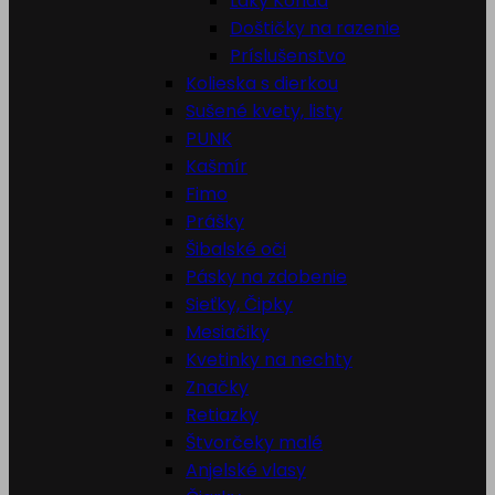
Laky Konad
Doštičky na razenie
Príslušenstvo
Kolieska s dierkou
Sušené kvety, listy
PUNK
Kašmír
Fimo
Prášky
Šibalské oči
Pásky na zdobenie
Sieťky, Čipky
Mesiačiky
Kvetinky na nechty
Značky
Retiazky
Štvorčeky malé
Anjelské vlasy