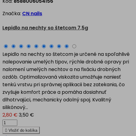
Kód:
8588006054156
Značka:
CN nails
Lepidlo na nechty so štetcom 7,5g
Lepidlo na nechty so štetcom je určené na spoľahlivé
nalepovanie umelých tipov, rýchle drobné opravy pri
nalomení umelých nechtov a na fixáciu drobných
ozdôb. Optimalizovaná viskozita umožňuje naniesť
tenkú vrstvu pri správnej aplikacii bez zatekania, čo
zvyšuje komfort práce a pomáha dosiahnuť
dlhotrvajúci, mechanicky odolný spoj. Kvalitný
silikónový...
2,80 €
3,50 €

Vložiť do košíka