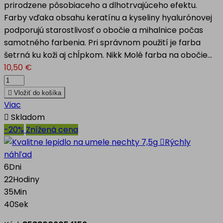
prirodzene pôsobiaceho a dlhotrvajúceho efektu.
Farby vďaka obsahu keratínu a kyseliny hyalurónovej
podporujú starostlivosť o obočie a mihalnice počas
samotného farbenia. Pri správnom použití je farba
šetrná ku koži aj chĺpkom. Nikk Molé farba na obočie...
10,50 €

Vložiť do košíka
Viac

Skladom
-20%
Znížená cena

Rýchly
náhľad
6
Dni
22
Hodiny
35
Min
38
Sek