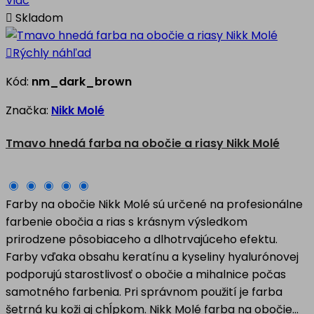
Viac

Skladom

Rýchly náhľad
Kód:
nm_dark_brown
Značka:
Nikk Molé
Tmavo hnedá farba na obočie a riasy Nikk Molé
Farby na obočie Nikk Molé sú určené na profesionálne
farbenie obočia a rias s krásnym výsledkom
prirodzene pôsobiaceho a dlhotrvajúceho efektu.
Farby vďaka obsahu keratínu a kyseliny hyalurónovej
podporujú starostlivosť o obočie a mihalnice počas
samotného farbenia. Pri správnom použití je farba
šetrná ku koži aj chĺpkom. Nikk Molé farba na obočie...