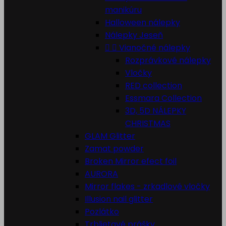
manikúru
Halloween nálepky
Nálepky Jeseň


Vianočné nálepky
Rozprávkové nálepky
Vločky
RED collection
Essmara Collection
3D, 5D NÁLEPKY
CHRISTMAS
GLAM Glitter
Zamat powder
Broken Mirror efect foil
AURORA
Mirror flakes - zrkadlové vločky
Illusion nail glitter
Pozlátko
Trblietavé prášky