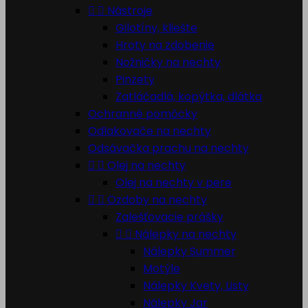


Nástroje
Gilotíny, kliešte
Hroty na zdobenie
Nožničky na nechty
Pinzety
Zatláčadlá, kopýtka, dlátka
Ochranné pomôcky
Odlakovače na nechty
Odsávačka prachu na nechty


Olej na nechty
Olej na nechty v pere


Ozdoby na nechty
Zalešťovacie prášky


Nálepky na nechty
Nálepky Summer
Motýle
Nálepky Kvety, Listy
Nálepky Jar