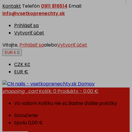
Kontakt
Telefón
0911 816514
Email:
info@vsetkoprenechty.sk
Prihlásiť sa
Vytvoriť účet
Vitajte,
Prihlásiť sa
alebo
Vytvoriť účet
EUR €

CZK Kč
EUR €
Domov
shopping_cart
Košík:
0
Produkty - 0,00 €
Vo vašom košíku nie sú žiadne ďalšie položky
Doručenie
Spolu
0,00 €