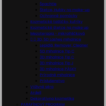
Špachtle
Štetce, Hubky na make-up
Ochranné pomôcky
Kozmetické taštičky, kufríky
Kozmetické štetce na make up
Mezoterapia - mikroihličková


3D, 5D Lashes mihalnice
Lepidlá, Remover, Cleaner
5D mihalnice Tip C
3D mihalnice Tip C
3D mihalnice Tip J
3D mihalnice PÁSKY
Prírodné mihalnice
Príslušenstvo
Výživné séra
Ardell
Dekoratívna kozmetika
PARAFÍNOVÝ PROGRAM