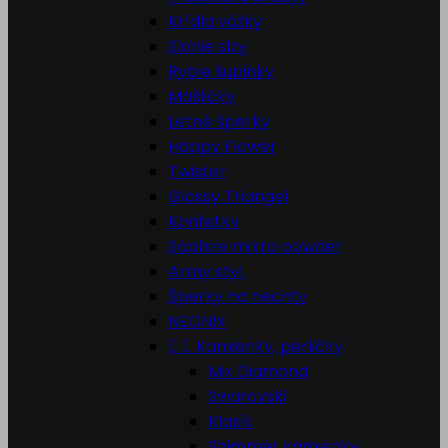
Krídla vážky
Slonie slzy
Rybie šupinky
Mašličky
Letné šperky
Happy Flower
Twister
Glossy Triangel
Konfetky
Saphire mikro powder
Army styl
Šperky na nechty
NEONIX


Kamienky, perličky
Mix Diamond
Swarovski
Klasik
Shimmer kamienky