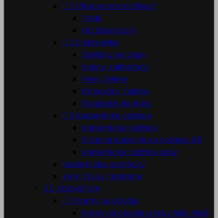


Vlasová starostlivosť
TAHE
HC laboratory


Elektronika
Žehličky na vlasy
Kulmy, kulmofény
Fény, helmy
Klimazóny, fukáre
Strojčeky, kontúry


Kadernícke nožnice
Kadernícke nožnice
Efilačné kadernícke nožnice 5,5
Kadernícke nožnice sady
Kadernícke pomôcky
Kefy, štylky, hrebene


KOZMETIKA


Farby na obočie
Farby na obočie a riasy Nikk Molé