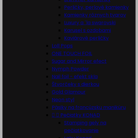
Perličky, perlové kamienky
Kamienky rôznych tvarov
Luxury a ´la swarovski
Karusel s ozdobami
Kaviárové perličky
Loll Pops
ONE TOUCH FOIL
Sugar and Mirror efect
Nymph Powder
Nail foil - efekt skla
Štvorčeky s dierkou
Gold Glamour
Neon styl
Pásiky na francúzsku manikúru


Pečiatky KONAD
Stamping gely na
pečiatkovanie