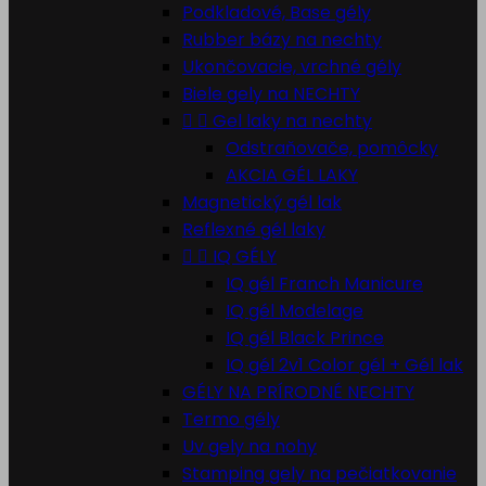
Podkladové, Base gély
Rubber bázy na nechty
Ukončovacie, vrchné gély
Biele gely na NECHTY


Gel laky na nechty
Odstraňovače, pomôcky
AKCIA GÉL LAKY
Magnetický gél lak
Reflexné gél laky


IQ GÉLY
IQ gél Franch Manicure
IQ gél Modelage
IQ gél Black Prince
IQ gél 2v1 Color gél + Gél lak
GÉLY NA PRÍRODNÉ NECHTY
Termo gély
Uv gely na nohy
Stamping gely na pečiatkovanie