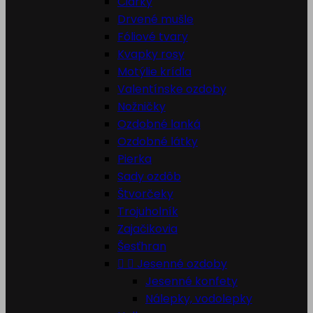
Čiarky
Drvené mušle
Fóliové tvary
Kvapky rosy
Motýlie krídla
Valentínske ozdoby
Nožničky
Ozdobné lanká
Ozdobné látky
Pierka
Sady ozdôb
Štvorčeky
Trojuholník
Zajačikovia
Šesťhran


Jesenné ozdoby
Jesenné konfety
Nálepky, vodolepky