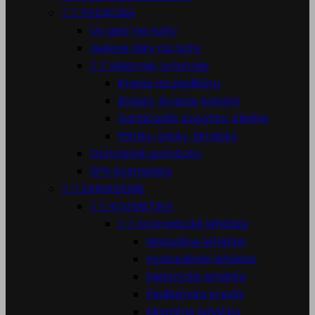


PEDIKÚRA
Uv gely na nohy
Gelove laky na nohy


Nástroje, prístroje
Kresla na pedikúru
Brúsky, brúsne kotúče
Zatláčadlá, kopýtka, kliešte
Pilníky, bloky, škrabky
Ochranné pomôcky
SPA kozmetika


ZARIADENIE


KOZMETIKA


Kozmetické lehátka
Manuálne lehátka
Hydraulické lehátka
Elektrické lehátka
Pedikérske kreslá
Masážne lehátka