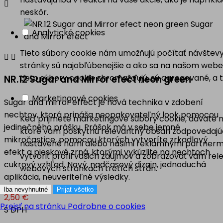

neskôr.
Analytické cookies
Tieto súbory cookie nám umožňujú počítať návštevy


stránky sú najobľúbenejšie a ako sa na našom webe 
tieto súbory cookie zhromažďujú, sú agregované, a
NR.12 Sugar and Mirror efect neon green
Marketingové cookies
Sugar and mirror effect je nová technika v zdobení
nechtov, ktorá prináša neopakovateľný look pomocou
Keď prijmete marketingové súbory cookie, dávate ná
jedinečného prášku. Prášok má v sebe jemné
ktoré vám poskytnú relevantný obsah zodpovedajúc
mikročastice, pomocou ktorých vytvoríte zrkadlový
nastavené nami alebo našimi reklamnými partnermi
efekt a pieskové zrná, ktorými vykúzlite na nechtoch
vytvoriť profil vašich záujmov a zobrazovať vám r
cukrový vzhľad. Nový, nadčasový dizajn, jednoduchá
webových stránkach tretích strán.
aplikácia, neuveriteľné výsledky.
Iba nevyhnutné
Prijať všetko
2,50 €
Prejsť na stránku Podrobne o cookies
S DPH