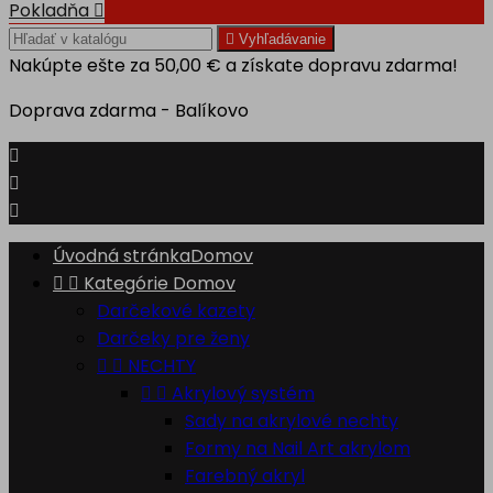
Pokladňa


Vyhľadávanie
Nakúpte ešte za
50,00 €
a získate dopravu zdarma!
Doprava zdarma - Balíkovo



Úvodná stránka
Domov


Kategórie
Domov
Darčekové kazety
Darčeky pre ženy


NECHTY


Akrylový systém
Sady na akrylové nechty
Formy na Nail Art akrylom
Farebný akryl