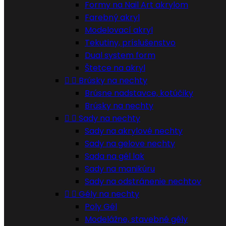
Formy na Nail Art akrylom
Farebný akryl
Modelovací akryl
Tekutiny, príslušenstvo
Dual system form
Štetce na akryl


Brúsky na nechty
Brúsne nadstavce, kotúčiky
Brúsky na nechty


Sady na nechty
Sady na akrylové nechty
Sady na gelove nechty
Sada na gél lak
Sady na manikúru
Sady na odstránenie nechtov


Gély na nechty
Poly Gél
Modelážne, stavebné gély