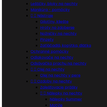
Leštičky, bloky na nechty
Manikúra - pomôcky


Nástroje
Gilotíny, kliešte
Hroty na zdobenie
Nožničky na nechty
Pinzety
Zatláčadlá, kopýtka, dlátka
Ochranné pomôcky
Odlakovače na nechty
Odsávačka prachu na nechty


Olej na nechty
Olej na nechty v pere


Ozdoby na nechty
Zalešťovacie prášky


Nálepky na nechty
Nálepky Summer
Motýle