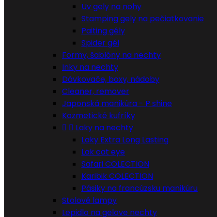
Uv gely na nohy
Stamping gely na pečiatkovanie
Paiting gély
Spider gél
Formy, šablóny na nechty
Inky na nechty
Dávkovače, boxy, nádoby
Cleaner, remover
Japonská manikúra - P shine
Kozmetické kufríky


Laky na nechty
Laky Extra Long Lasting
Lak cat eye
Safari COLECTION
Karibik COLECTION
Pásiky na francúzsku manikúru
Stolové lampy
Lepidlo na gelove nechty