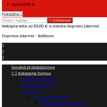
Spolu
0,00 €
Pokladňa


Vyhľadávanie
Nakúpte ešte za
50,00 €
a získate dopravu zdarma!
Doprava zdarma - Balíkovo



Úvodná stránka
Domov


Kategórie
Domov
Darčekové kazety
Darčeky pre ženy


NECHTY


Akrylový systém
Sady na akrylové nechty