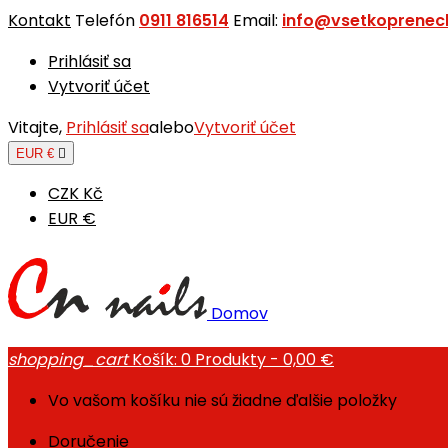
Kontakt
Telefón
0911 816514
Email:
info@vsetkoprenech
Prihlásiť sa
Vytvoriť účet
Vitajte,
Prihlásiť sa
alebo
Vytvoriť účet
EUR €

CZK Kč
EUR €
Domov
shopping_cart
Košík:
0
Produkty - 0,00 €
Vo vašom košíku nie sú žiadne ďalšie položky
Doručenie