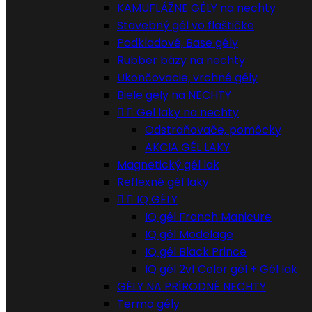
KAMUFLÁŽNE GÉLY na nechty
Stavebný gél vo flaštičke
Podkladové, Base gély
Rubber bázy na nechty
Ukončovacie, vrchné gély
Biele gely na NECHTY


Gel laky na nechty
Odstraňovače, pomôcky
AKCIA GÉL LAKY
Magnetický gél lak
Reflexné gél laky


IQ GÉLY
IQ gél Franch Manicure
IQ gél Modelage
IQ gél Black Prince
IQ gél 2v1 Color gél + Gél lak
GÉLY NA PRÍRODNÉ NECHTY
Termo gély