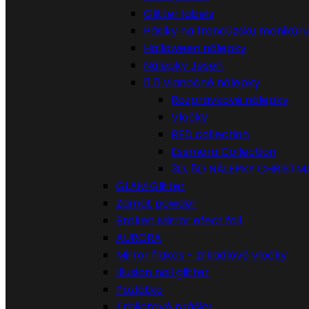
Glitter labels
Pásiky na francúzsku manikúru
Halloween nálepky
Nálepky Jeseň


Vianočné nálepky
Rozprávkové nálepky
Vločky
RED collection
Essmara Collection
3D, 5D NÁLEPKY CHRISTM
GLAM Glitter
Zamat powder
Broken Mirror efect foil
AURORA
Mirror flakes - zrkadlové vločky
Illusion nail glitter
Pozlátko
Trblietavé prášky