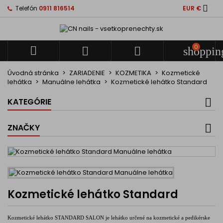

Telefón
0911 816514
EUR €
Domov
0



shoppin
Domov
Úvodná stránka
ZARIADENIE
KOZMETIKA
Kozmetické
lehátka
Manuálne lehátka
Kozmetické lehátko Standard
KATEGÓRIE
ZNAČKY
Kozmetické lehátko Standard
Kozmetické lehátko STANDARD SALON je lehátko určené na kozmetické a pedikérske