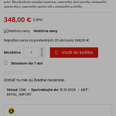
práce. Má jednoduché manuálne nastavenie, nastaviteľný uhol operadla, odnímateľnú
opierku hlavy, nastaviteľnú opierku nôh a odnímateľné podrúčky.
348,00 €
S DPH
História ceny
Najnižšia cena za posledných 20 dní bola
348,00 €
Vložiť do košíka
Množstvo


Skladom do 7 dní
Zatiaľ tu nie sú žiadne recenzie.
Sklad:
CNB •
Spotrebujte do:
15.10.2026 •
LOT:
INITIAL_IMPORT