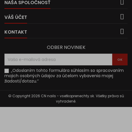

NAŠA SPOLOČNOSŤ

VÁŠ ÚČET

KONTAKT
ODBER NOVINIEK
„Odoslaním tohto formulára súhlasím so spracovaním
mojich osobných údajov za účelom vybavenia mojej
žiadosti/dotazu.“
© Copyright 2026 CN nails - vsetkoprenechty.sk. Všetky práva sú
vyhradené.