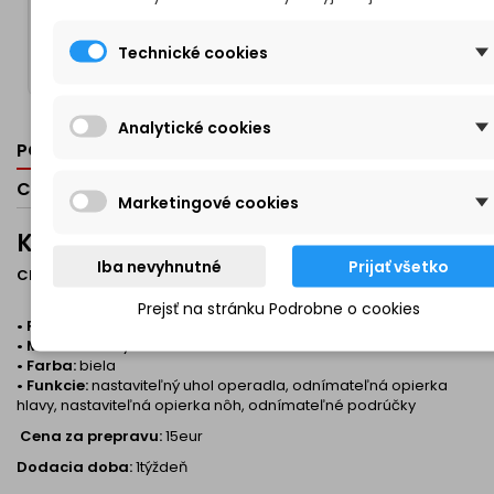
Maria V.
Technické cookies
M
Analytické cookies
POPIS
DETAILY PRODUKTU
RECENZIE (0)
CPNP
CASTE OTAZKY (FAQ)
Marketingové cookies
Kozmetické lehátko
Iba nevyhnutné
Prijať všetko
Charakteristika:
Prejsť na stránku Podrobne o cookies
• Rozmery
:
72cm
, šírka
62
cm (
bez opierok
) /
181
cm /
68 cm
H
• Materiál:
umývateľná
koženka
• Farba:
biela
•
Funkcie
:
nastaviteľný
uhol
operadla
,
odnímateľná
opierka
hlavy,
nastaviteľná
opierka
nôh
,
odnímateľné
podrúčky
Cena za prepravu:
15eur
Dodacia doba:
1týždeň