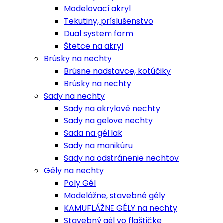
Modelovací akryl
Tekutiny, príslušenstvo
Dual system form
Štetce na akryl
Brúsky na nechty
Brúsne nadstavce, kotúčiky
Brúsky na nechty
Sady na nechty
Sady na akrylové nechty
Sady na gelove nechty
Sada na gél lak
Sady na manikúru
Sady na odstránenie nechtov
Gély na nechty
Poly Gél
Modelážne, stavebné gély
KAMUFLÁŽNE GÉLY na nechty
Stavebný gél vo flaštičke