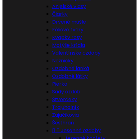
Anjelské vlasy
Čiarky
Drvené mušle
Fóliové tvary
Kvapky rosy
Motýlie krídla
Valentínske ozdoby
Nožničky
Ozdobné lanká
Ozdobné látky
Pierka
Sady ozdôb
Štvorčeky
Trojuholník
Zajačikovia
Šesťhran


Jesenné ozdoby
Jesenné konfety