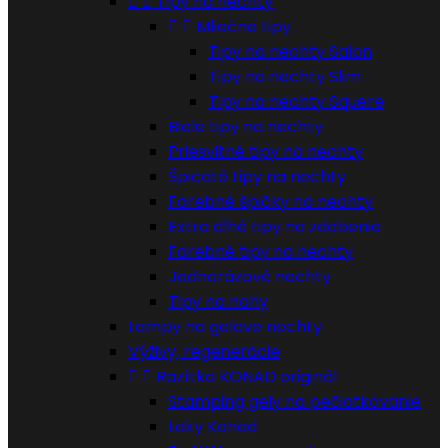


Tipy na nechty


Mliečne tipy
Tipy na nechty Salon
Tipy na nechty Slim
Tipy na nechty Squere
Biele tipy na nechty
Priesvitné tipy na nechty
Špicaté tipy na nechty
Farebné špičky na nechty
Extra dlhé tipy na zdobenie
Farebné tipy na nechty
Jednorázové nechty
Tipy na nohy
Lampy na gelove nechty
Výživy, regenerácie


Razítka KONAD originál
Stamping gely na pečiatkovanie
Laky Konad