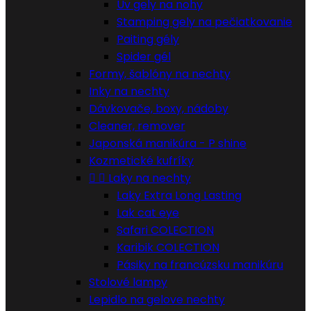
Uv gely na nohy
Stamping gely na pečiatkovanie
Paiting gély
Spider gél
Formy, šablóny na nechty
Inky na nechty
Dávkovače, boxy, nádoby
Cleaner, remover
Japonská manikúra - P shine
Kozmetické kufríky


Laky na nechty
Laky Extra Long Lasting
Lak cat eye
Safari COLECTION
Karibik COLECTION
Pásiky na francúzsku manikúru
Stolové lampy
Lepidlo na gelove nechty