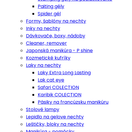
Paiting gély
Spider gél
Formy, šablóny na nechty
Inky na nechty
Dávkovače, boxy, nádoby
Cleaner, remover
Japonská manikúra - P shine
Kozmetické kufríky
Laky na nechty
Laky Extra Long Lasting
Lak cat eye
Safari COLECTION
Karibik COLECTION
Pásiky na francúzsku manikúru
Stolové lampy
Lepidlo na gelove nechty
Leštičky, bloky na nechty
Manikúra - pomôcky