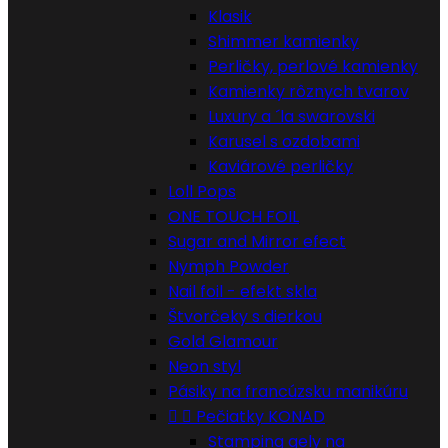
Klasik
Shimmer kamienky
Perličky, perlové kamienky
Kamienky rôznych tvarov
Luxury a ´la swarovski
Karusel s ozdobami
Kaviárové perličky
Loll Pops
ONE TOUCH FOIL
Sugar and Mirror efect
Nymph Powder
Nail foil - efekt skla
Štvorčeky s dierkou
Gold Glamour
Neon styl
Pásiky na francúzsku manikúru


Pečiatky KONAD
Stamping gely na