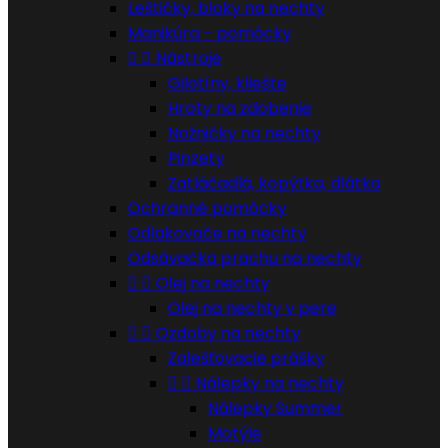
Leštičky, bloky na nechty
Manikúra - pomôcky


Nástroje
Gilotíny, kliešte
Hroty na zdobenie
Nožničky na nechty
Pinzety
Zatláčadlá, kopýtka, dlátka
Ochranné pomôcky
Odlakovače na nechty
Odsávačka prachu na nechty


Olej na nechty
Olej na nechty v pere


Ozdoby na nechty
Zalešťovacie prášky


Nálepky na nechty
Nálepky Summer
Motýle