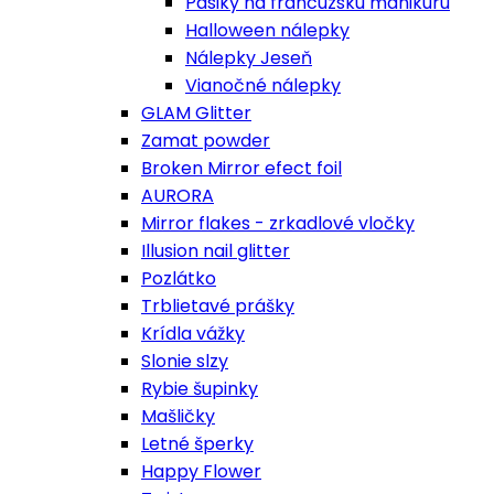
Pásiky na francúzsku manikúru
Halloween nálepky
Nálepky Jeseň
Vianočné nálepky
GLAM Glitter
Zamat powder
Broken Mirror efect foil
AURORA
Mirror flakes - zrkadlové vločky
Illusion nail glitter
Pozlátko
Trblietavé prášky
Krídla vážky
Slonie slzy
Rybie šupinky
Mašličky
Letné šperky
Happy Flower