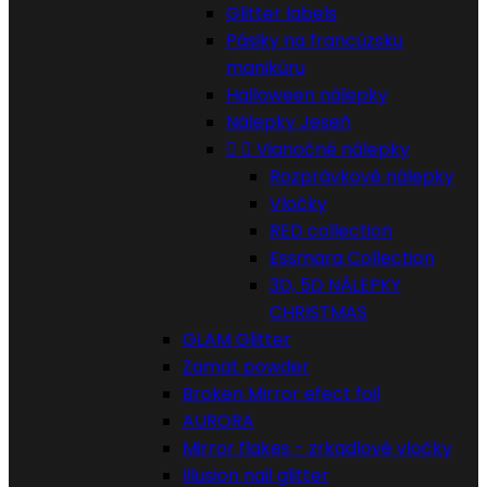
Glitter labels
Pásiky na francúzsku
manikúru
Halloween nálepky
Nálepky Jeseň


Vianočné nálepky
Rozprávkové nálepky
Vločky
RED collection
Essmara Collection
3D, 5D NÁLEPKY
CHRISTMAS
GLAM Glitter
Zamat powder
Broken Mirror efect foil
AURORA
Mirror flakes - zrkadlové vločky
Illusion nail glitter