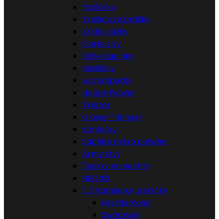
Pozlátko
Trblietavé prášky
Krídla vážky
Slonie slzy
Rybie šupinky
Mašličky
Letné šperky
Happy Flower
Twister
Glossy Triangel
Konfetky
Saphire mikro powder
Army styl
Šperky na nechty
NEONIX


Kamienky, perličky
Mix Diamond
Swarovski