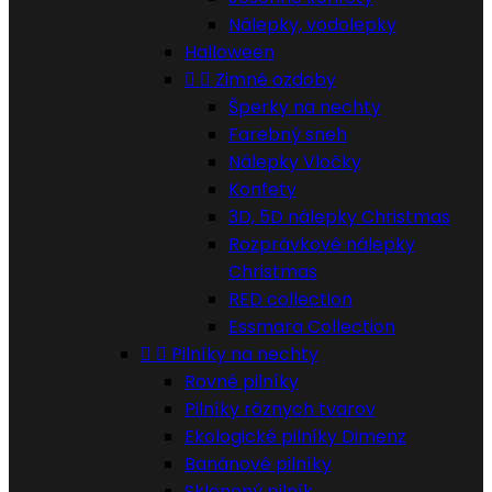
Nálepky, vodolepky
Halloween


Zimné ozdoby
Šperky na nechty
Farebný sneh
Nálepky Vločky
Konfety
3D, 5D nálepky Christmas
Rozprávkové nálepky
Christmas
RED collection
Essmara Collection


Pilníky na nechty
Rovné pilníky
Pilníky rôznych tvarov
Ekologické pilníky Dimenz
Banánové pilníky
Sklenený pilník