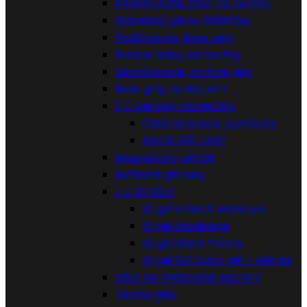
KAMUFLÁŽNE GÉLY na nechty
Stavebný gél vo flaštičke
Podkladové, Base gély
Rubber bázy na nechty
Ukončovacie, vrchné gély
Biele gely na NECHTY


Gel laky na nechty
Odstraňovače, pomôcky
AKCIA GÉL LAKY
Magnetický gél lak
Reflexné gél laky


IQ GÉLY
IQ gél Franch Manicure
IQ gél Modelage
IQ gél Black Prince
IQ gél 2v1 Color gél + Gél lak
GÉLY NA PRÍRODNÉ NECHTY
Termo gély