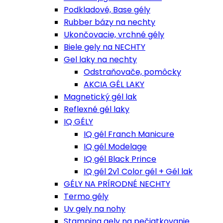
Podkladové, Base gély
Rubber bázy na nechty
Ukončovacie, vrchné gély
Biele gely na NECHTY
Gel laky na nechty
Odstraňovače, pomôcky
AKCIA GÉL LAKY
Magnetický gél lak
Reflexné gél laky
IQ GÉLY
IQ gél Franch Manicure
IQ gél Modelage
IQ gél Black Prince
IQ gél 2v1 Color gél + Gél lak
GÉLY NA PRÍRODNÉ NECHTY
Termo gély
Uv gely na nohy
Stamping gely na pečiatkovanie