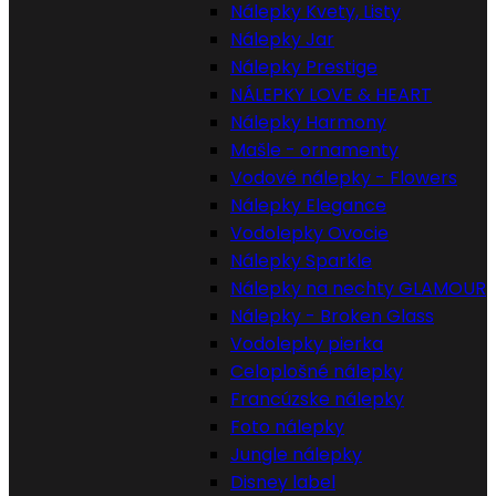
Nálepky Kvety, Listy
Nálepky Jar
Nálepky Prestige
NÁLEPKY LOVE & HEART
Nálepky Harmony
Mašle - ornamenty
Vodové nálepky - Flowers
Nálepky Elegance
Vodolepky Ovocie
Nálepky Sparkle
Nálepky na nechty GLAMOUR
Nálepky - Broken Glass
Vodolepky pierka
Celoplošné nálepky
Francúzske nálepky
Foto nálepky
Jungle nálepky
Disney label