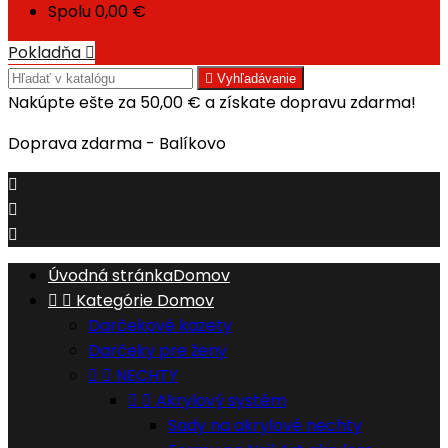
Spolu
0,00 €
Pokladňa


Vyhľadávanie
Nakúpte ešte za
50,00 €
a získate dopravu zdarma!
Doprava zdarma - Balíkovo



Úvodná stránka
Domov


Kategórie
Domov
Darčekové kazety
Darčeky pre ženy


NECHTY


Akrylový systém
Sady na akrylové nechty