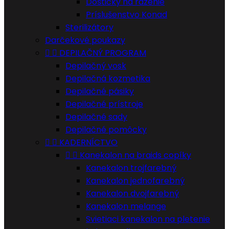
Doštičky na razenie
Príslušenstvo Konad
Sterilizátory
Darčekové poukazy


DEPILAČNÝ PROGRAM
Depilačný vosk
Depilačná kozmetika
Depilačné pásiky
Depilačné prístroje
Depilačné sady
Depilačné pomôcky


KADERNÍCTVO


Kanekalon na braids copíky
Kanekalon trojfarebný
Kanekalon jednofarebný
Kanekalon dvojfarebný
Kanekalon melange
Svietiaci kanekalon na pletenie