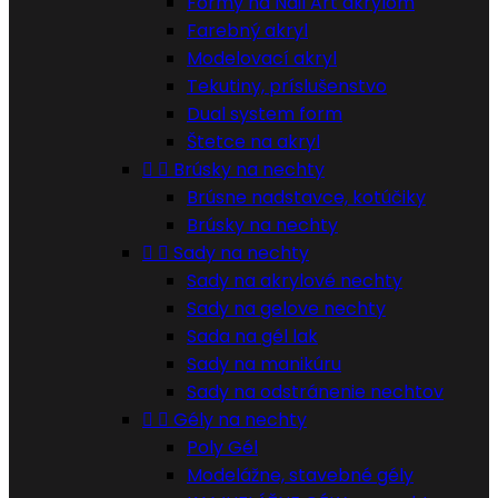
Formy na Nail Art akrylom
Farebný akryl
Modelovací akryl
Tekutiny, príslušenstvo
Dual system form
Štetce na akryl


Brúsky na nechty
Brúsne nadstavce, kotúčiky
Brúsky na nechty


Sady na nechty
Sady na akrylové nechty
Sady na gelove nechty
Sada na gél lak
Sady na manikúru
Sady na odstránenie nechtov


Gély na nechty
Poly Gél
Modelážne, stavebné gély