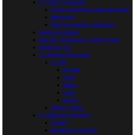


Farby na obočie
Farby na obočie a riasy Nikk Molé
Refectocil
Štetce, podložky, aplikátory
Henna na obočie
Lash Lift, Laminácia, Trvalá na riasy
Mihalnice, trsy


Pleťová kozmetika


Ibio
Emulzie
Voda
Mlieko
Krém
Maska
Zábaly, masky


Nástroje, pomôcky
Pinzety
Manikúrne nožničky