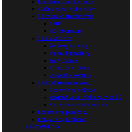
Kanekalon copíky, copy
Cvičné kadernícke hlavy


Vlasová starostlivosť
TAHE
HC laboratory


Elektronika
Žehličky na vlasy
Kulmy, kulmofény
Fény, helmy
Klimazóny, fukáre
Strojčeky, kontúry


Kadernícke nožnice
Kadernícke nožnice
Efilačné kadernícke nožnice 5,5
Kadernícke nožnice sady
Kadernícke pomôcky
Kefy, štylky, hrebene


KOZMETIKA