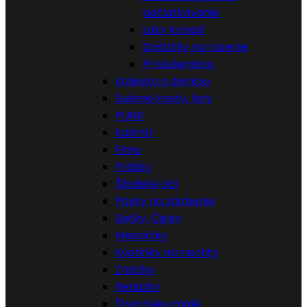
pečiatkovanie
Laky Konad
Doštičky na razenie
Príslušenstvo
Kolieska s dierkou
Sušené kvety, listy
PUNK
Kašmír
Fimo
Prášky
Šibalské oči
Pásky na zdobenie
Sieťky, Čipky
Mesiačiky
Kvetinky na nechty
Značky
Retiazky
Štvorčeky malé