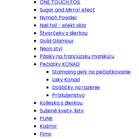
ONE TOUCH FOIL
Sugar and Mirror efect
Nymph Powder
Nail foil - efekt skla
Štvorčeky s dierkou
Gold Glamour
Neon styl
Pásiky na francúzsku manikúru
Pečiatky KONAD
Stamping gely na pečiatkovanie
Laky Konad
Doštičky na razenie
Príslušenstvo
Kolieska s dierkou
Sušené kvety, listy
PUNK
Kašmír
Fimo