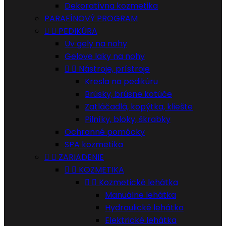
Dekoratívna kozmetika
PARAFÍNOVÝ PROGRAM


PEDIKÚRA
Uv gely na nohy
Gelove laky na nohy


Nástroje, prístroje
Kresla na pedikúru
Brúsky, brúsne kotúče
Zatláčadlá, kopýtka, kliešte
Pilníky, bloky, škrabky
Ochranné pomôcky
SPA kozmetika


ZARIADENIE


KOZMETIKA


Kozmetické lehátka
Manuálne lehátka
Hydraulické lehátka
Elektrické lehátka