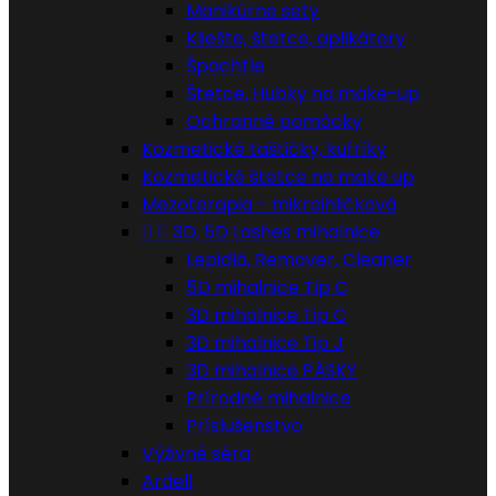
Manikúrne sety
Kliešte, štetce, aplikátory
Špachtle
Štetce, Hubky na make-up
Ochranné pomôcky
Kozmetické taštičky, kufríky
Kozmetické štetce na make up
Mezoterapia - mikroihličková


3D, 5D Lashes mihalnice
Lepidlá, Remover, Cleaner
5D mihalnice Tip C
3D mihalnice Tip C
3D mihalnice Tip J
3D mihalnice PÁSKY
Prírodné mihalnice
Príslušenstvo
Výživné séra
Ardell