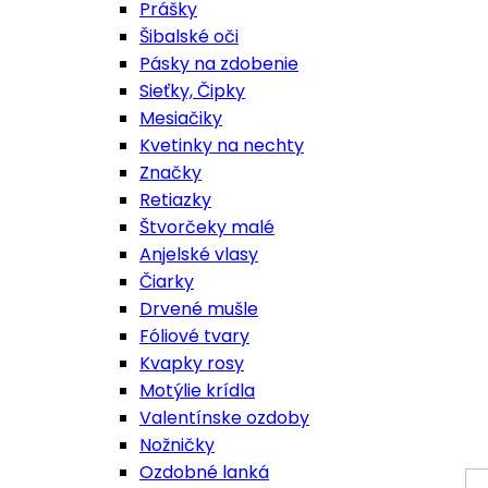
Prášky
Šibalské oči
Pásky na zdobenie
Sieťky, Čipky
Mesiačiky
Kvetinky na nechty
Značky
Retiazky
Štvorčeky malé
Anjelské vlasy
Čiarky
Drvené mušle
Fóliové tvary
Kvapky rosy
Motýlie krídla
Valentínske ozdoby
Nožničky
Ozdobné lanká