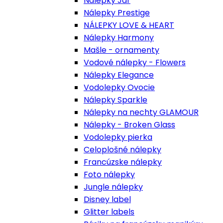
Nálepky Jar
Nálepky Prestige
NÁLEPKY LOVE & HEART
Nálepky Harmony
Mašle - ornamenty
Vodové nálepky - Flowers
Nálepky Elegance
Vodolepky Ovocie
Nálepky Sparkle
Nálepky na nechty GLAMOUR
Nálepky - Broken Glass
Vodolepky pierka
Celoplošné nálepky
Francúzske nálepky
Foto nálepky
Jungle nálepky
Disney label
Glitter labels