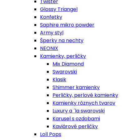
Twister
Glossy Triangel
Konfetky
Saphire mikro powder
Army styl
Šperky na nechty
NEONIX
Kamienky, perličky
Mix Diamond
Swarovski
Klasik
Shimmer kamienky
Perličky, perlové kamienky
Kamienky rôznych tvarov
Luxury a ´la swarovski
Karusel s ozdobami
Kaviárové perličky
Loll Pops