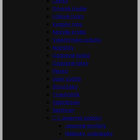
Čiarky
Drvené mušle
Fóliové tvary
Kvapky rosy
Motýlie krídla
Valentínske ozdoby
Nožničky
Ozdobné lanká
Ozdobné látky
Pierka
Sady ozdôb
Štvorčeky
Trojuholník
Zajačikovia
Šesťhran


Jesenné ozdoby
Jesenné konfety
Nálepky, vodolepky