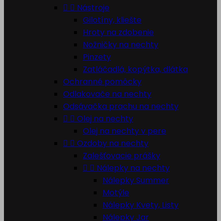


Nástroje
Gilotíny, kliešte
Hroty na zdobenie
Nožničky na nechty
Pinzety
Zatláčadlá, kopýtka, dlátka
Ochranné pomôcky
Odlakovače na nechty
Odsávačka prachu na nechty


Olej na nechty
Olej na nechty v pere


Ozdoby na nechty
Zalešťovacie prášky


Nálepky na nechty
Nálepky Summer
Motýle
Nálepky Kvety, Listy
Nálepky Jar