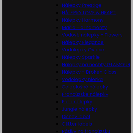
Nálepky Prestige
NÁLEPKY LOVE & HEART
Nálepky Harmony
Mašle - ornamenty
Vodové nálepky - Flowers
Nálepky Elegance
Vodolepky Ovocie
Nálepky Sparkle
Nálepky na nechty GLAMOUR
Nálepky - Broken Glass
Vodolepky pierka
Celoplošné nálepky
Francúzske nálepky
Foto nálepky
Jungle nálepky
Disney label
Glitter labels
Pásiky na francúzsku