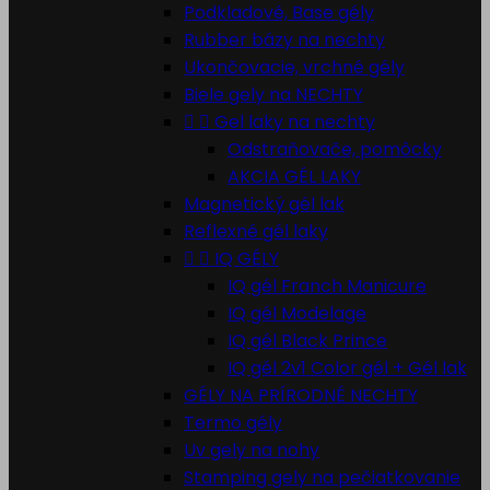
Podkladové, Base gély
Rubber bázy na nechty
Ukončovacie, vrchné gély
Biele gely na NECHTY


Gel laky na nechty
Odstraňovače, pomôcky
AKCIA GÉL LAKY
Magnetický gél lak
Reflexné gél laky


IQ GÉLY
IQ gél Franch Manicure
IQ gél Modelage
IQ gél Black Prince
IQ gél 2v1 Color gél + Gél lak
GÉLY NA PRÍRODNÉ NECHTY
Termo gély
Uv gely na nohy
Stamping gely na pečiatkovanie