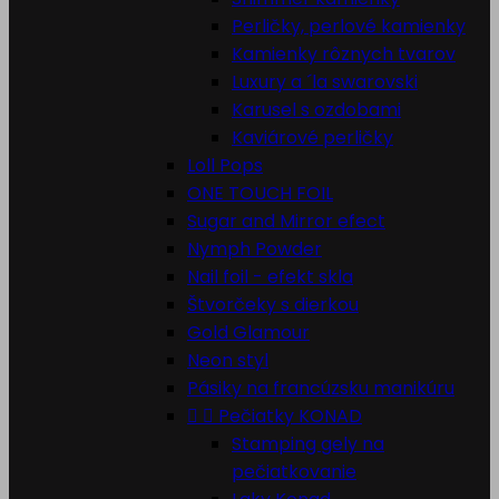
Perličky, perlové kamienky
Kamienky rôznych tvarov
Luxury a ´la swarovski
Karusel s ozdobami
Kaviárové perličky
Loll Pops
ONE TOUCH FOIL
Sugar and Mirror efect
Nymph Powder
Nail foil - efekt skla
Štvorčeky s dierkou
Gold Glamour
Neon styl
Pásiky na francúzsku manikúru


Pečiatky KONAD
Stamping gely na
pečiatkovanie