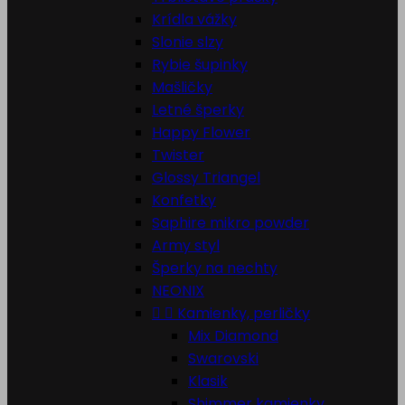
Krídla vážky
Slonie slzy
Rybie šupinky
Mašličky
Letné šperky
Happy Flower
Twister
Glossy Triangel
Konfetky
Saphire mikro powder
Army styl
Šperky na nechty
NEONIX


Kamienky, perličky
Mix Diamond
Swarovski
Klasik
Shimmer kamienky