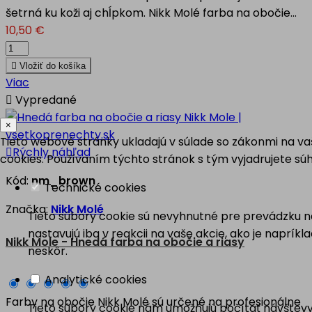
šetrná ku koži aj chĺpkom. Nikk Molé farba na obočie...
10,50 €

Vložiť do košíka
Viac

Vypredané
×
Tieto webové stránky ukladajú v súlade so zákonmi na v

Rýchly náhľad
cookies. Používaním týchto stránok s tým vyjadrujete súh
Kód:
nm_brown
Technické cookies
Značka:
Nikk Molé
Tieto súbory cookie sú nevyhnutné pre prevádzku na
nastavujú iba v reakcii na vaše akcie, ako je naprík
Nikk Mole - Hnedá farba na obočie a riasy
neskôr.
Analytické cookies
Farby na obočie Nikk Molé sú určené na profesionálne
Tieto súbory cookie nám umožňujú počítať návštevy