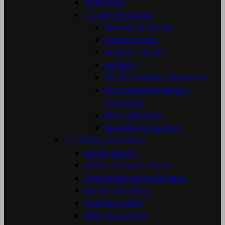
Halloween


Zimné ozdoby
Šperky na nechty
Farebný sneh
Nálepky Vločky
Konfety
3D, 5D nálepky Christmas
Rozprávkové nálepky
Christmas
RED collection
Essmara Collection


Pilníky na nechty
Rovné pilníky
Pilníky rôznych tvarov
Ekologické pilníky Dimenz
Banánové pilníky
Sklenený pilník
Bloky na nechty