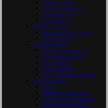
Modelovací akryl
Tekutiny, príslušenstvo
Dual system form
Štetce na akryl


Brúsky na nechty
Brúsne nadstavce, kotúčiky
Brúsky na nechty


Sady na nechty
Sady na akrylové nechty
Sady na gelove nechty
Sada na gél lak
Sady na manikúru
Sady na odstránenie nechtov


Gély na nechty
Poly Gél
Modelážne, stavebné gély
KAMUFLÁŽNE GÉLY na nechty
Stavebný gél vo flaštičke