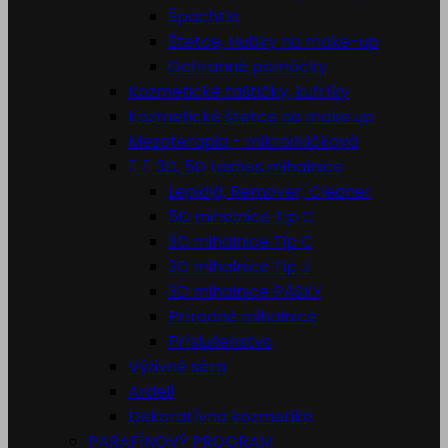
Špachtle
Štetce, Hubky na make-up
Ochranné pomôcky
Kozmetické taštičky, kufríky
Kozmetické štetce na make up
Mezoterapia - mikroihličková


3D, 5D Lashes mihalnice
Lepidlá, Remover, Cleaner
5D mihalnice Tip C
3D mihalnice Tip C
3D mihalnice Tip J
3D mihalnice PÁSKY
Prírodné mihalnice
Príslušenstvo
Výživné séra
Ardell
Dekoratívna kozmetika
PARAFÍNOVÝ PROGRAM