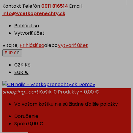
Kontakt
Telefón
0911 816514
Email:
info@vsetkoprenechty.sk
Prihlásiť sa
Vytvoriť účet
Vitajte,
Prihlásiť sa
alebo
Vytvoriť účet
EUR €

CZK Kč
EUR €
Domov
shopping_cart
Košík:
0
Produkty - 0,00 €
Vo vašom košíku nie sú žiadne ďalšie položky
Doručenie
Spolu
0,00 €