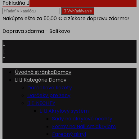
Pokladňa


Vyhľadávanie
Nakúpte ešte za
50,00 €
a získate dopravu zdarma!
Doprava zdarma - Balíkovo



Úvodná stránka
Domov


Kategórie
Domov
Darčekové kazety
Darčeky pre ženy


NECHTY


Akrylový systém
Sady na akrylové nechty
Formy na Nail Art akrylom
Farebný akryl