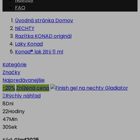
FAQ
Úvodná stránka
Domov
NECHTY
Razítka KONAD originál
Laky Konad
Konad® lak žltý 11 ml
Kategórie
Značky
Najpredávanejšie
-20%
Znížená cena

Rýchly náhľad
8
Dni
22
Hodiny
47
Min
29
Sek
Kód:
Glad2025