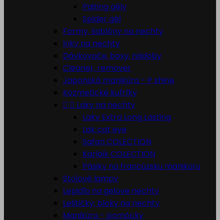
Paiting gély
Spider gél
Formy, šablóny na nechty
Inky na nechty
Dávkovače, boxy, nádoby
Cleaner, remover
Japonská manikúra - P shine
Kozmetické kufríky


Laky na nechty
Laky Extra Long Lasting
Lak cat eye
Safari COLECTION
Karibik COLECTION
Pásiky na francúzsku manikúru
Stolové lampy
Lepidlo na gelove nechty
Leštičky, bloky na nechty
Manikúra - pomôcky