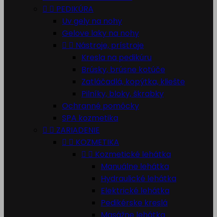


PEDIKÚRA
Uv gely na nohy
Gelove laky na nohy


Nástroje, prístroje
Kresla na pedikúru
Brúsky, brúsne kotúče
Zatláčadlá, kopýtka, kliešte
Pilníky, bloky, škrabky
Ochranné pomôcky
SPA kozmetika


ZARIADENIE


KOZMETIKA


Kozmetické lehátka
Manuálne lehátka
Hydraulické lehátka
Elektrické lehátka
Pedikérske kreslá
Masážne lehátka