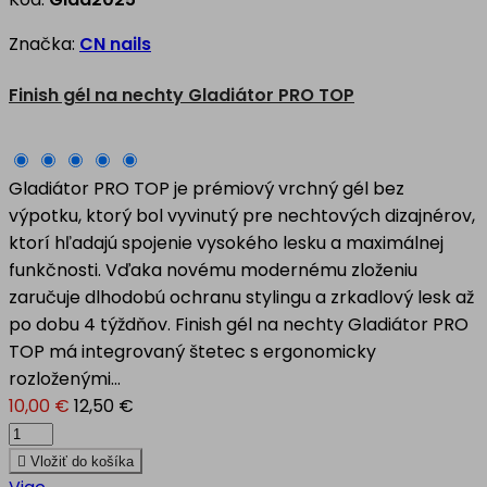
Značka:
CN nails
Finish gél na nechty Gladiátor PRO TOP
Gladiátor PRO TOP je prémiový vrchný gél bez
výpotku, ktorý bol vyvinutý pre nechtových dizajnérov,
ktorí hľadajú spojenie vysokého lesku a maximálnej
funkčnosti. Vďaka novému modernému zloženiu
zaručuje dlhodobú ochranu stylingu a zrkadlový lesk až
po dobu 4 týždňov. Finish gél na nechty Gladiátor PRO
TOP má integrovaný štetec s ergonomicky
rozloženými...
10,00 €
12,50 €

Vložiť do košíka