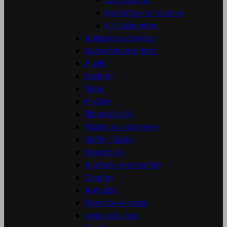
Laky Konad
Doštičky na razenie
Príslušenstvo
Kolieska s dierkou
Sušené kvety, listy
PUNK
Kašmír
Fimo
Prášky
Šibalské oči
Pásky na zdobenie
Sieťky, Čipky
Mesiačiky
Kvetinky na nechty
Značky
Retiazky
Štvorčeky malé
Anjelské vlasy