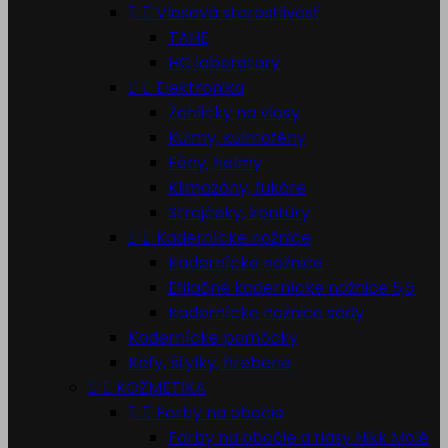


Vlasová starostlivosť
TAHE
HC laboratory


Elektronika
Žehličky na vlasy
Kulmy, kulmofény
Fény, helmy
Klimazóny, fukáre
Strojčeky, kontúry


Kadernícke nožnice
Kadernícke nožnice
Efilačné kadernícke nožnice 5,5
Kadernícke nožnice sady
Kadernícke pomôcky
Kefy, štylky, hrebene


KOZMETIKA


Farby na obočie
Farby na obočie a riasy Nikk Molé