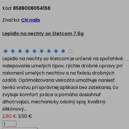
Kód:
8588006054156
Značka:
CN nails
Lepidlo na nechty so štetcom 7,5g
Lepidlo na nechty so štetcom je určené na spoľahlivé
nalepovanie umelých tipov, rýchle drobné opravy pri
nalomení umelých nechtov a na fixáciu drobných
ozdôb. Optimalizovaná viskozita umožňuje naniesť
tenkú vrstvu pri správnej aplikacii bez zatekania, čo
zvyšuje komfort práce a pomáha dosiahnuť
dlhotrvajúci, mechanicky odolný spoj. Kvalitný
silikónový...
2,80 €
3,50 €