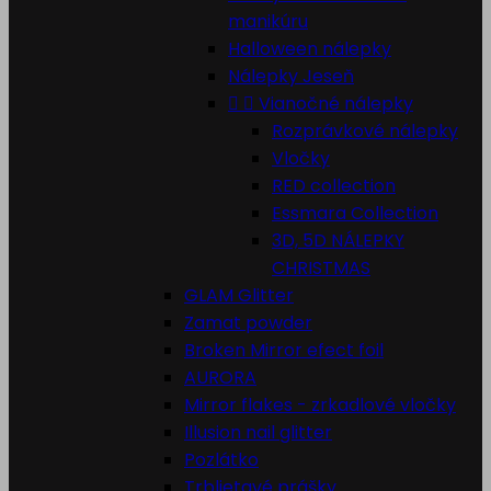
manikúru
Halloween nálepky
Nálepky Jeseň


Vianočné nálepky
Rozprávkové nálepky
Vločky
RED collection
Essmara Collection
3D, 5D NÁLEPKY
CHRISTMAS
GLAM Glitter
Zamat powder
Broken Mirror efect foil
AURORA
Mirror flakes - zrkadlové vločky
Illusion nail glitter
Pozlátko
Trblietavé prášky