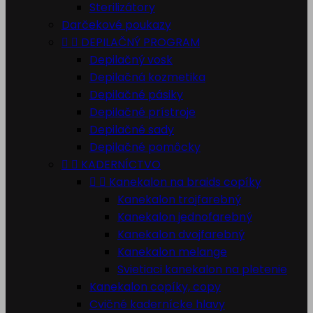
Sterilizátory
Darčekové poukazy


DEPILAČNÝ PROGRAM
Depilačný vosk
Depilačná kozmetika
Depilačné pásiky
Depilačné prístroje
Depilačné sady
Depilačné pomôcky


KADERNÍCTVO


Kanekalon na braids copíky
Kanekalon trojfarebný
Kanekalon jednofarebný
Kanekalon dvojfarebný
Kanekalon melange
Svietiaci kanekalon na pletenie
Kanekalon copíky, copy
Cvičné kadernícke hlavy