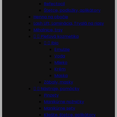
Refectocil
Štetce, podložky, aplikátory
Henna na obočie
Lash Lift, Laminácia, Trvalá na riasy
Mihalnice, trsy


Pleťová kozmetika


Ibio
Emulzie
Voda
Mlieko
Krém
Maska
Zábaly, masky


Nástroje, pomôcky
Pinzety
Manikúrne nožničky
Manikúrne sety
Kliešte, štetce, aplikátory