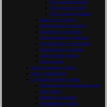
Tipy na nechty Salon
Tipy na nechty Slim
Tipy na nechty Squere
Biele tipy na nechty
Priesvitné tipy na nechty
Špicaté tipy na nechty
Farebné špičky na nechty
Extra dlhé tipy na zdobenie
Farebné tipy na nechty
Jednorázové nechty
Tipy na nohy
Lampy na gelove nechty
Výživy, regenerácie


Razítka KONAD originál
Stamping gely na pečiatkovanie
Laky Konad
Doštičky na razenie
Príslušenstvo Konad