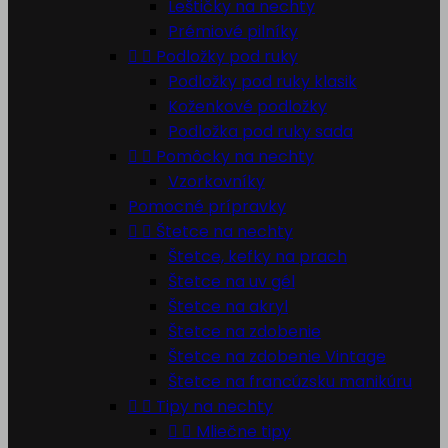
Leštičky na nechty
Prémiové pilníky


Podložky pod ruky
Podložky pod ruky klasik
Koženkové podložky
Podložka pod ruky sada


Pomôcky na nechty
Vzorkovníky
Pomocné prípravky


Štetce na nechty
Štetce, kefky na prach
Štetce na uv gél
Štetce na akryl
Štetce na zdobenie
Štetce na zdobenie Vintage
Štetce na francúzsku manikúru


Tipy na nechty


Mliečne tipy