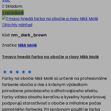
Viac

Skladom
Vypredané

Rýchly náhľad
Kód:
nm_dark_brown
Značka:
Nikk Molé
Tmavo hnedá farba na obočie a riasy Nikk Molé
Farby na obočie Nikk Molé sú určené na profesionálne
farbenie obočia a rias s krásnym výsledkom
prirodzene pôsobiaceho a dlhotrvajúceho efektu.
Farby vďaka obsahu keratínu a kyseliny hyalurónovej
podporujú starostlivosť o obočie a mihalnice počas
samotného farbenia. Pri správnom použití je farba