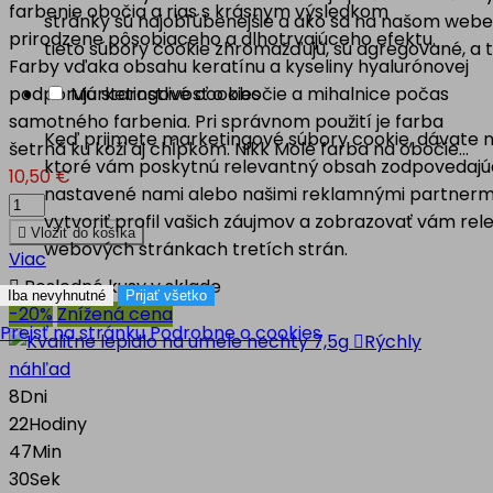
farbenie obočia a rias s krásnym výsledkom
stránky sú najobľúbenejšie a ako sa na našom webe 
prirodzene pôsobiaceho a dlhotrvajúceho efektu.
tieto súbory cookie zhromažďujú, sú agregované, a
Farby vďaka obsahu keratínu a kyseliny hyalurónovej
Marketingové cookies
podporujú starostlivosť o obočie a mihalnice počas
samotného farbenia. Pri správnom použití je farba
Keď prijmete marketingové súbory cookie, dávate ná
šetrná ku koži aj chĺpkom. Nikk Molé farba na obočie...
ktoré vám poskytnú relevantný obsah zodpovedajúc
10,50 €
nastavené nami alebo našimi reklamnými partnermi
vytvoriť profil vašich záujmov a zobrazovať vám r

Vložiť do košíka
webových stránkach tretích strán.
Viac

Posledné kusy v sklade
Iba nevyhnutné
Prijať všetko
-20%
Znížená cena
Prejsť na stránku Podrobne o cookies

Rýchly
náhľad
8
Dni
22
Hodiny
47
Min
29
Sek