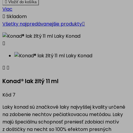

Vložiť do košíka
Viac

Skladom
Všetky najpredávanejšie produkty




Konad® lak žltý 11 ml
Kód
7
Laky konad sú značkové laky najvyššej kvality určené
na zdobenie nechtov pečiatkovacou metódou. Laky
majú špeciálnu schopnosť preniesť zdobiaci motív
z doštičky na necht so 100% efektom presných