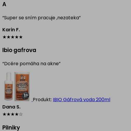
A
“Super se sním pracuje ,nezateka”
Karin F.
★
★
★
★
★
Ibio gafrova
“Dcére pomáha na akne”
Produkt:
IBIO Gáfrová voda 200ml
Dana S.
★
★
★
★
☆
Pilniky