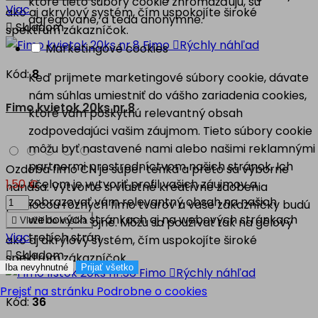
ktoré tieto súbory cookie zhromažďujú, sú
Viac
ako aj akrylový systém, čím uspokojíte široké
agregované, a teda anonymné.

Skladom
spektrum zákazníčok.

Rýchly náhľad
Marketingové cookies
Kód:
8
Keď prijmete marketingové súbory cookie, dávate
nám súhlas umiestniť do vášho zariadenia cookies,
Fimo kvietok 20ks nr.8
ktoré vám poskytnú relevantný obsah
zodpovedajúci vašim záujmom. Tieto súbory cookie
môžu byť nastavené nami alebo našimi reklamnými
partnermi prostredníctvom našich stránok. Ich
Ozdoba fimo CN je super tenká a preto sa výborne
1,50 €
účelom je vytvoriť profil vašich záujmov a
nanáša. Vytvorte si vlastné kreatívne zdobenia
zobrazovať vám relevantný obsah na našich
pomocou rôznych fimo tvarov a vaše zákazníčky budú
webových stránkach aj na webových stránkach
nad mieru spokojné. Môžu sa používať tak na gélový

Vložiť do košíka
Viac
tretích strán.
ako aj akrylový systém, čím uspokojíte široké

Skladom
spektrum zákazníčok.
Iba nevyhnutné
Prijať všetko

Rýchly náhľad
Prejsť na stránku Podrobne o cookies
Kód:
36