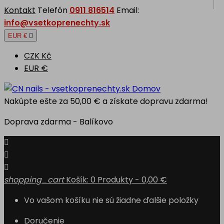
Kontakt
Telefón
0911 816514
Email:
info@vsetkoprenechty.sk
EUR €

CZK Kč
EUR €
Domov
Nakúpte ešte za
50,00 €
a získate dopravu zdarma!
Doprava zdarma - Balíkovo



shopping_cart
Košík:
0
Produkty - 0,00 €
Vo vašom košíku nie sú žiadne ďalšie položky
Doručenie