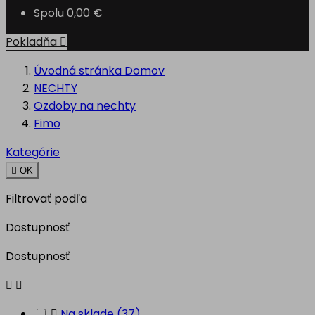
Spolu
0,00 €
Pokladňa

Úvodná stránka
Domov
NECHTY
Ozdoby na nechty
Fimo
Kategórie

OK
Filtrovať podľa
Dostupnosť
Dostupnosť



Na sklade
(37)