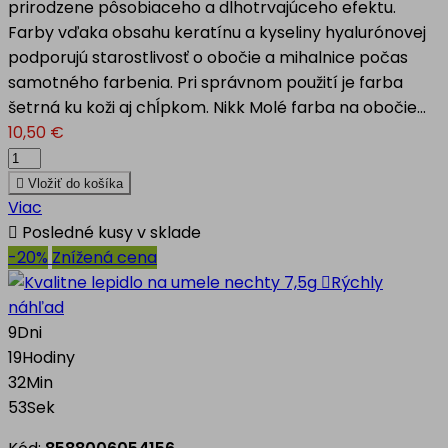
prirodzene pôsobiaceho a dlhotrvajúceho efektu.
Farby vďaka obsahu keratínu a kyseliny hyalurónovej
podporujú starostlivosť o obočie a mihalnice počas
samotného farbenia. Pri správnom použití je farba
šetrná ku koži aj chĺpkom. Nikk Molé farba na obočie...
10,50 €

Vložiť do košíka
Viac

Posledné kusy v sklade
-20%
Znížená cena

Rýchly
náhľad
9
Dni
19
Hodiny
32
Min
52
Sek