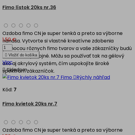
Fimo lístok 20ks nr.36
Ozdoba fimo CN je super tenká a preto sa výborne
1,50 €
nanáša. Vytvorte si vlastné kreatívne zdobenia
pomocou rôznych fimo tvarov a vaše zákazníčky budú
nad mieru spokojné. Môžu sa používať tak na gélový

Vložiť do košíka
Viac
ako aj akrylový systém, čím uspokojíte široké

Skladom
spektrum zákazníčok.

Rýchly náhľad
Kód:
7
Fimo kvietok 20ks nr.7
Ozdoba fimo CN je super tenká a preto sa výborne