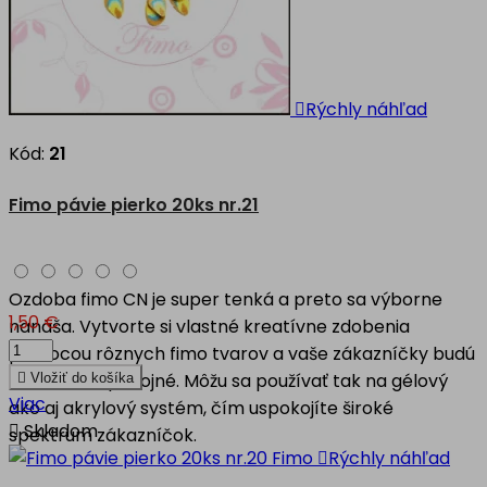

Rýchly náhľad
Kód:
21
Fimo pávie pierko 20ks nr.21
Ozdoba fimo CN je super tenká a preto sa výborne
1,50 €
nanáša. Vytvorte si vlastné kreatívne zdobenia
pomocou rôznych fimo tvarov a vaše zákazníčky budú
nad mieru spokojné. Môžu sa používať tak na gélový

Vložiť do košíka
Viac
ako aj akrylový systém, čím uspokojíte široké

Skladom
spektrum zákazníčok.

Rýchly náhľad