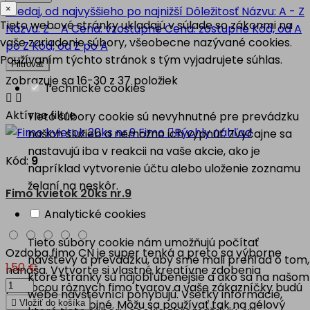
Predaj, od najvyššieho po najnižší
Dôležitosť
Názvu: A - Z
×
Tieto webové stránky ukladajú v súlade so zákonmi na
Názvu: Z - A
Cena: vzostupne
Cena: zostupne
Kód, od A
vaše zariadenie súbory, všeobecne nazývané cookies.
po Z
Kód, od Z po A
Používaním týchto stránok s tým vyjadrujete súhlas.
Filtrovať
Zobrazuje sa 16-30 z 37 položiek
Technické cookies


Aktívne filtre
Tieto súbory cookie sú nevyhnutné pre prevádzku

Rýchly náhľad
našich služieb a nemožno ich vypnúť. Zvyčajne sa
nastavujú iba v reakcii na vaše akcie, ako je
Kód:
9
napríklad vytvorenie účtu alebo uloženie zoznamu
želaní na neskôr.
Fimo kvietok 20ks nr.9
Analytické cookies
Tieto súbory cookie nám umožňujú počítať
Ozdoba fimo CN je super tenká a preto sa výborne
návštevy a prevádzku, aby sme mali prehľad o tom,
1,50 €
nanáša. Vytvorte si vlastné kreatívne zdobenia
ktoré stránky sú najobľúbenejšie a ako sa na našom
pomocou rôznych fimo tvarov a vaše zákazníčky budú
webe návštevníci pohybujú. Všetky informácie,
nad mieru spokojné. Môžu sa používať tak na gélový

Vložiť do košíka