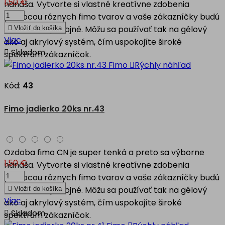
1,50 €
nanáša. Vytvorte si vlastné kreatívne zdobenia
pomocou rôznych fimo tvarov a vaše zákazníčky budú
nad mieru spokojné. Môžu sa používať tak na gélový

Vložiť do košíka
Viac
ako aj akrylový systém, čím uspokojíte široké

Skladom
spektrum zákazníčok.

Rýchly náhľad
Kód:
43
Fimo jadierko 20ks nr.43
Ozdoba fimo CN je super tenká a preto sa výborne
1,50 €
nanáša. Vytvorte si vlastné kreatívne zdobenia
pomocou rôznych fimo tvarov a vaše zákazníčky budú
nad mieru spokojné. Môžu sa používať tak na gélový

Vložiť do košíka
Viac
ako aj akrylový systém, čím uspokojíte široké

Skladom
spektrum zákazníčok.