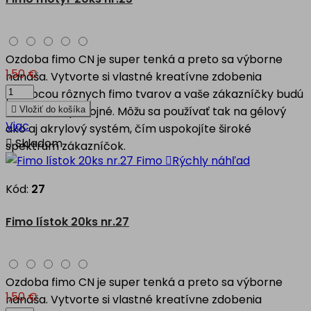
Ozdoba fimo CN je super tenká a preto sa výborne
1,50 €
nanáša. Vytvorte si vlastné kreatívne zdobenia
pomocou rôznych fimo tvarov a vaše zákazníčky budú
nad mieru spokojné. Môžu sa používať tak na gélový

Vložiť do košíka
Viac
ako aj akrylový systém, čím uspokojíte široké

Skladom
spektrum zákazníčok.

Rýchly náhľad
Kód:
27
Fimo lístok 20ks nr.27
Ozdoba fimo CN je super tenká a preto sa výborne
1,50 €
nanáša. Vytvorte si vlastné kreatívne zdobenia