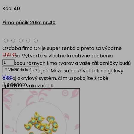
Kód:
40
Fimo púčik 20ks nr.40
Ozdoba fimo CN je super tenká a preto sa výborne
1,50 €
nanáša. Vytvorte si vlastné kreatívne zdobenia
pomocou rôznych fimo tvarov a vaše zákazníčky budú
nad mieru spokojné. Môžu sa používať tak na gélový

Vložiť do košíka
Viac
ako aj akrylový systém, čím uspokojíte široké

Skladom
spektrum zákazníčok.