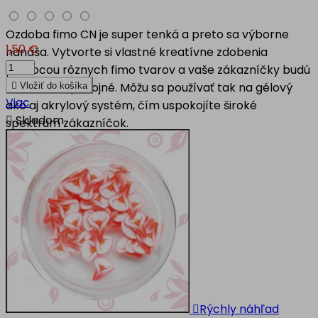
Ozdoba fimo CN je super tenká a preto sa výborne
1,50 €
nanáša. Vytvorte si vlastné kreatívne zdobenia
pomocou rôznych fimo tvarov a vaše zákazníčky budú
nad mieru spokojné. Môžu sa používať tak na gélový

Vložiť do košíka
Viac
ako aj akrylový systém, čím uspokojíte široké

Skladom
spektrum zákazníčok.

Rýchly náhľad