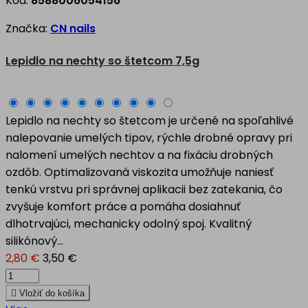
Kód:
8588006054156
Značka:
CN nails
Lepidlo na nechty so štetcom 7,5g
Lepidlo na nechty so štetcom je určené na spoľahlivé
nalepovanie umelých tipov, rýchle drobné opravy pri
nalomení umelých nechtov a na fixáciu drobných
ozdôb. Optimalizovaná viskozita umožňuje naniesť
tenkú vrstvu pri správnej aplikacii bez zatekania, čo
zvyšuje komfort práce a pomáha dosiahnuť
dlhotrvajúci, mechanicky odolný spoj. Kvalitný
silikónový...
2,80 €
3,50 €

Vložiť do košíka