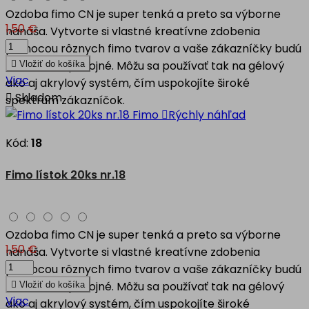
Ozdoba fimo CN je super tenká a preto sa výborne
1,50 €
nanáša. Vytvorte si vlastné kreatívne zdobenia
pomocou rôznych fimo tvarov a vaše zákazníčky budú
nad mieru spokojné. Môžu sa používať tak na gélový

Vložiť do košíka
Viac
ako aj akrylový systém, čím uspokojíte široké

Skladom
spektrum zákazníčok.

Rýchly náhľad
Kód:
18
Fimo lístok 20ks nr.18
Ozdoba fimo CN je super tenká a preto sa výborne
1,50 €
nanáša. Vytvorte si vlastné kreatívne zdobenia
pomocou rôznych fimo tvarov a vaše zákazníčky budú
nad mieru spokojné. Môžu sa používať tak na gélový

Vložiť do košíka
Viac
ako aj akrylový systém, čím uspokojíte široké