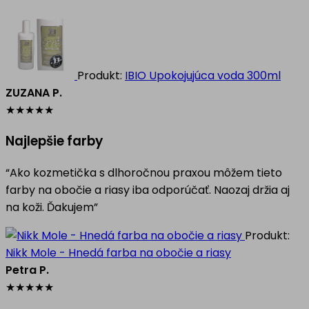
Produkt:
IBIO Upokojujúca voda 300ml
ZUZANA P.
★
★
★
★
★
Najlepšie farby
“Ako kozmetička s dlhoročnou praxou môžem tieto
farby na obočie a riasy iba odporúčať. Naozaj držia aj
na koži. Ďakujem”
Produkt:
Nikk Mole - Hnedá farba na obočie a riasy
Petra P.
★
★
★
★
★