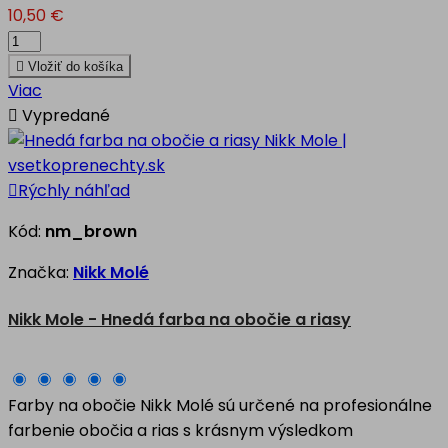
10,50 €

Vložiť do košíka
Viac

Vypredané

Rýchly náhľad
Kód:
nm_brown
Značka:
Nikk Molé
Nikk Mole - Hnedá farba na obočie a riasy
Farby na obočie Nikk Molé sú určené na profesionálne
farbenie obočia a rias s krásnym výsledkom