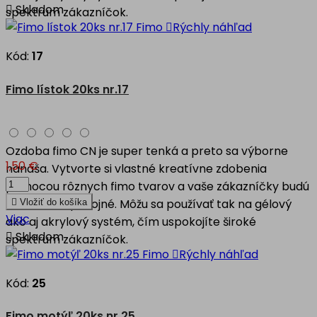

Skladom
spektrum zákazníčok.

Rýchly náhľad
Kód:
17
Fimo lístok 20ks nr.17
Ozdoba fimo CN je super tenká a preto sa výborne
1,50 €
nanáša. Vytvorte si vlastné kreatívne zdobenia
pomocou rôznych fimo tvarov a vaše zákazníčky budú
nad mieru spokojné. Môžu sa používať tak na gélový

Vložiť do košíka
Viac
ako aj akrylový systém, čím uspokojíte široké

Skladom
spektrum zákazníčok.

Rýchly náhľad
Kód:
25
Fimo motýľ 20ks nr.25