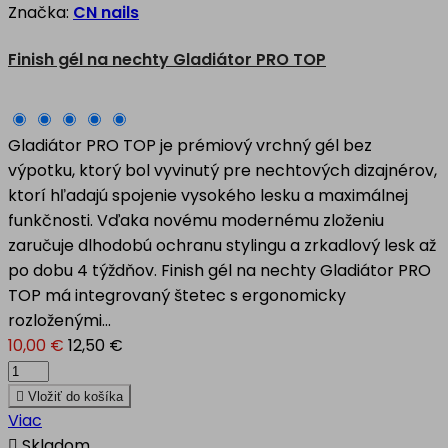
Značka:
CN nails
Finish gél na nechty Gladiátor PRO TOP
Gladiátor PRO TOP je prémiový vrchný gél bez
výpotku, ktorý bol vyvinutý pre nechtových dizajnérov,
ktorí hľadajú spojenie vysokého lesku a maximálnej
funkčnosti. Vďaka novému modernému zloženiu
zaručuje dlhodobú ochranu stylingu a zrkadlový lesk až
po dobu 4 týždňov. Finish gél na nechty Gladiátor PRO
TOP má integrovaný štetec s ergonomicky
rozloženými...
10,00 €
12,50 €

Vložiť do košíka
Viac

Skladom