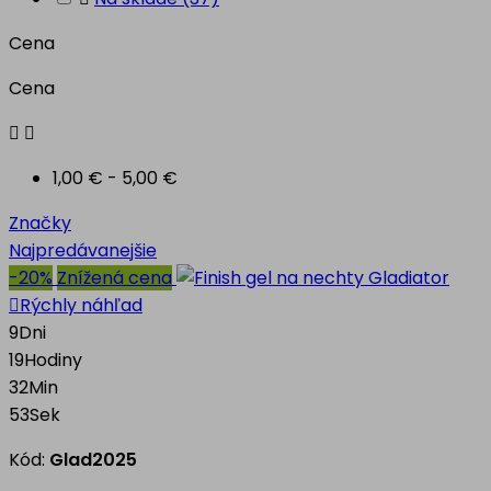
Cena
Cena


1,00 € - 5,00 €
Značky
Najpredávanejšie
-20%
Znížená cena

Rýchly náhľad
9
Dni
19
Hodiny
32
Min
52
Sek
Kód:
Glad2025