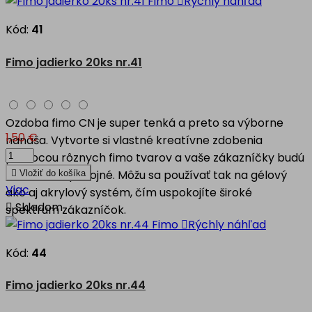

Rýchly náhľad
Kód:
41
Fimo jadierko 20ks nr.41
Ozdoba fimo CN je super tenká a preto sa výborne
1,50 €
nanáša. Vytvorte si vlastné kreatívne zdobenia
pomocou rôznych fimo tvarov a vaše zákazníčky budú
nad mieru spokojné. Môžu sa používať tak na gélový

Vložiť do košíka
Viac
ako aj akrylový systém, čím uspokojíte široké

Skladom
spektrum zákazníčok.

Rýchly náhľad
Kód:
44
Fimo jadierko 20ks nr.44