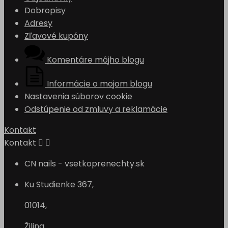
Dobropisy
Adresy
Zľavové kupóny
Komentáre môjho blogu
Informácie o mojom blogu
Nastavenia súborov cookie
Odstúpenie od zmluvy a reklamácie
Kontakt
Kontakt


CN nails - vsetkoprenechty.sk
Ku Studienke 367,
01014,
Žilina