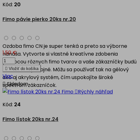
Kód:
20
Fimo pávie pierko 20ks nr.20
Ozdoba fimo CN je super tenká a preto sa výborne
1,50 €
nanáša. Vytvorte si vlastné kreatívne zdobenia
pomocou rôznych fimo tvarov a vaše zákazníčky budú
nad mieru spokojné. Môžu sa používať tak na gélový

Vložiť do košíka
Viac
ako aj akrylový systém, čím uspokojíte široké

Skladom
spektrum zákazníčok.

Rýchly náhľad
Kód:
24
Fimo lístok 20ks nr.24