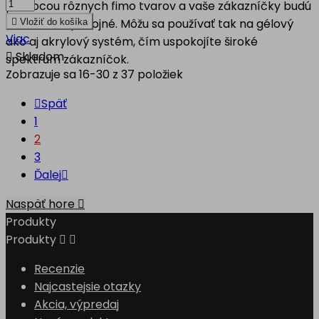
pomocou rôznych fimo tvarov a vaše zákazníčky budú
nad mieru spokojné. Môžu sa používať tak na gélový

Vložiť do košíka
Viac
ako aj akrylový systém, čím uspokojíte široké

Skladom
spektrum zákazníčok.
Zobrazuje sa 16-30 z 37 položiek

Späť
1
2
3
Ďalej

Naspäť hore

Produkty
Produkty


Recenzie
Najcastejsie otazky
Akcia, výpredaj