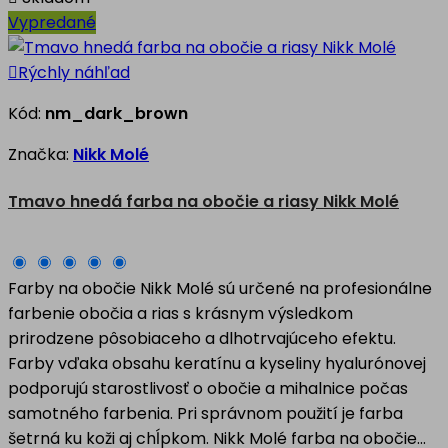
Vypredané

Rýchly náhľad
Kód:
nm_dark_brown
Značka:
Nikk Molé
Tmavo hnedá farba na obočie a riasy Nikk Molé
Farby na obočie Nikk Molé sú určené na profesionálne
farbenie obočia a rias s krásnym výsledkom
prirodzene pôsobiaceho a dlhotrvajúceho efektu.
Farby vďaka obsahu keratínu a kyseliny hyalurónovej
podporujú starostlivosť o obočie a mihalnice počas
samotného farbenia. Pri správnom použití je farba
šetrná ku koži aj chĺpkom. Nikk Molé farba na obočie...