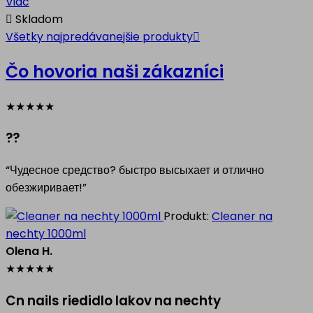
Viac

Skladom
Všetky najpredávanejšie produkty

Čo hovoria naši zákazníci
★
★
★
★
★
??
“Чудесное средство? быстро высыхает и отлично
обезжиривает!”
Produkt:
Cleaner na
nechty 1000ml
Olena H.
★
★
★
★
★
Cn nails riedidlo lakov na nechty