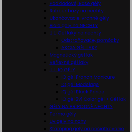
Podkladové, Base gély
Rubber bázy na nechty
Ukončovacie, vrchné gély
Biele gely na NECHTY


Gel laky na nechty
Odstraňovače, pomôcky
AKCIA GÉL LAKY
Magnetický gél lak
Reflexné gél laky


IQ GÉLY
IQ gél Franch Manicure
IQ gél Modelage
IQ gél Black Prince
IQ gél 2v1 Color gél + Gél lak
GÉLY NA PRÍRODNÉ NECHTY
Termo gély
Uv gely na nohy
Stamping gely na pečiatkovanie