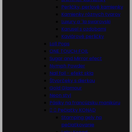
Perličky, perlové kamienky
Kamienky rôznych tvarov
Luxury a ´la swarovski
Karusel s ozdobami
Kaviárové perličky
Loll Pops
ONE TOUCH FOIL
Sugar and Mirror efect
Nymph Powder
Nail foil - efekt skla
Štvorčeky s dierkou
Gold Glamour
Neon styl
Pásiky na francúzsku manikúru


Pečiatky KONAD
Stamping gely na
pečiatkovanie