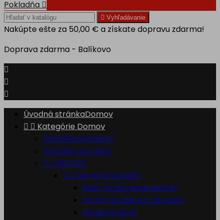
Pokladňa


Vyhľadávanie
Nakúpte ešte za
50,00 €
a získate dopravu zdarma!
Doprava zdarma - Balíkovo



Úvodná stránka
Domov


Kategórie
Domov
Darčekové kazety
Darčeky pre ženy


NECHTY


Akrylový systém
Sady na akrylové nechty
Formy na Nail Art akrylom
Farebný akryl