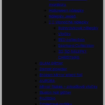
manikúru
Halloween nálepky
Nálepky Jeseň


Vianočné nálepky
Rozprávkové nálepky
Vločky
RED collection
Essmara Collection
3D, 5D NÁLEPKY
CHRISTMAS
GLAM Glitter
Zamat powder
Broken Mirror efect foil
AURORA
Mirror flakes - zrkadlové vločky
Illusion nail glitter
Pozlátko
Trblietavé prášky