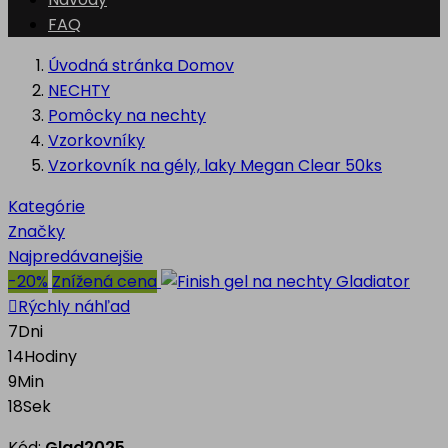
FAQ
Úvodná stránka
Domov
NECHTY
Pomôcky na nechty
Vzorkovníky
Vzorkovník na gély, laky Megan Clear 50ks
Kategórie
Značky
Najpredávanejšie
-20%
Znížená cena

Rýchly náhľad
7
Dni
14
Hodiny
9
Min
17
Sek
Kód:
Glad2025