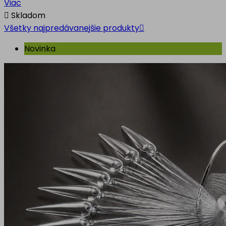
Viac

Skladom
Všetky najpredávanejšie produkty

Novinka