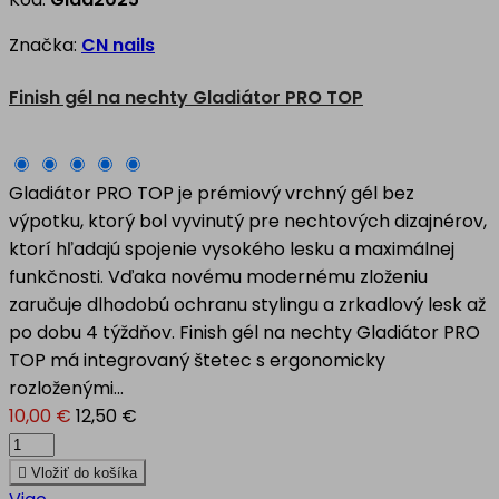
Značka:
CN nails
Finish gél na nechty Gladiátor PRO TOP
Gladiátor PRO TOP je prémiový vrchný gél bez
výpotku, ktorý bol vyvinutý pre nechtových dizajnérov,
ktorí hľadajú spojenie vysokého lesku a maximálnej
funkčnosti. Vďaka novému modernému zloženiu
zaručuje dlhodobú ochranu stylingu a zrkadlový lesk až
po dobu 4 týždňov. Finish gél na nechty Gladiátor PRO
TOP má integrovaný štetec s ergonomicky
rozloženými...
10,00 €
12,50 €

Vložiť do košíka