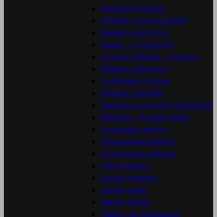
Nálepky Prestige
NÁLEPKY LOVE & HEART
Nálepky Harmony
Mašle - ornamenty
Vodové nálepky - Flowers
Nálepky Elegance
Vodolepky Ovocie
Nálepky Sparkle
Nálepky na nechty GLAMOUR
Nálepky - Broken Glass
Vodolepky pierka
Celoplošné nálepky
Francúzske nálepky
Foto nálepky
Jungle nálepky
Disney label
Glitter labels
Pásiky na francúzsku