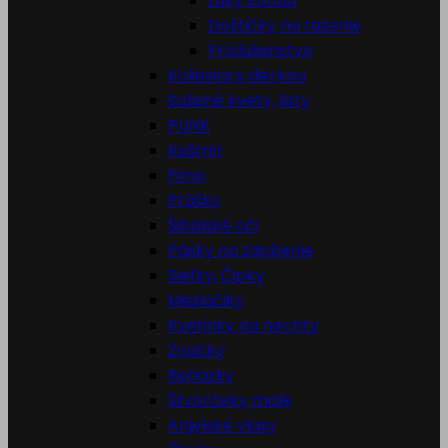
Laky Konad
Doštičky na razenie
Príslušenstvo
Kolieska s dierkou
Sušené kvety, listy
PUNK
Kašmír
Fimo
Prášky
Šibalské oči
Pásky na zdobenie
Sieťky, Čipky
Mesiačiky
Kvetinky na nechty
Značky
Retiazky
Štvorčeky malé
Anjelské vlasy