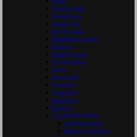
Čiarky
Drvené mušle
Fóliové tvary
Kvapky rosy
Motýlie krídla
Valentínske ozdoby
Nožničky
Ozdobné lanká
Ozdobné látky
Pierka
Sady ozdôb
Štvorčeky
Trojuholník
Zajačikovia
Šesťhran


Jesenné ozdoby
Jesenné konfety
Nálepky, vodolepky