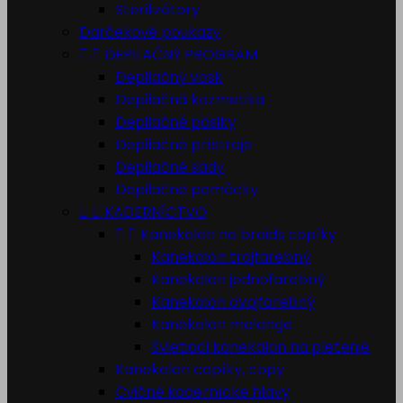
Sterilizátory
Darčekové poukazy


DEPILAČNÝ PROGRAM
Depilačný vosk
Depilačná kozmetika
Depilačné pásiky
Depilačné prístroje
Depilačné sady
Depilačné pomôcky


KADERNÍCTVO


Kanekalon na braids copíky
Kanekalon trojfarebný
Kanekalon jednofarebný
Kanekalon dvojfarebný
Kanekalon melange
Svietiaci kanekalon na pletenie
Kanekalon copíky, copy
Cvičné kadernícke hlavy