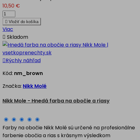
10,50 €

Vložiť do košíka
Viac

Skladom

Rýchly náhľad
Kód:
nm_brown
Značka:
Nikk Molé
Nikk Mole - Hnedá farba na obočie a riasy
Farby na obočie Nikk Molé sú určené na profesionálne
farbenie obočia a rias s krásnym výsledkom