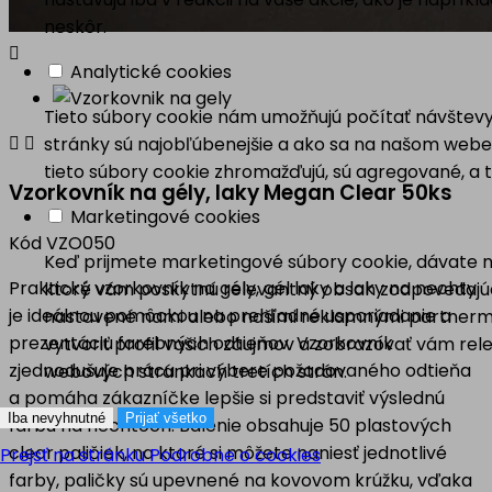
neskôr.

Analytické cookies
Tieto súbory cookie nám umožňujú počítať návštevy


stránky sú najobľúbenejšie a ako sa na našom webe 
tieto súbory cookie zhromažďujú, sú agregované, a
Vzorkovník na gély, laky Megan Clear 50ks
Marketingové cookies
Kód
VZO050
Keď prijmete marketingové súbory cookie, dávate ná
Praktický vzorkovník na gély, gél laky a laky na nechty
ktoré vám poskytnú relevantný obsah zodpovedajúc
je ideálnou pomôckou na prehľadné usporiadanie a
nastavené nami alebo našimi reklamnými partnermi
prezentáciu farebných odtieňov. Vzorkovník
vytvoriť profil vašich záujmov a zobrazovať vám r
zjednodušuje prácu pri výbere požadovaného odtieňa
webových stránkach tretích strán.
a pomáha zákazníčke lepšie si predstaviť výslednú
Iba nevyhnutné
Prijať všetko
farbu na nechtoch. Balenie obsahuje 50 plastových
clear paličiek, na ktoré si môžete naniesť jednotlivé
Prejsť na stránku Podrobne o cookies
farby, paličky sú upevnené na kovovom krúžku, vďaka