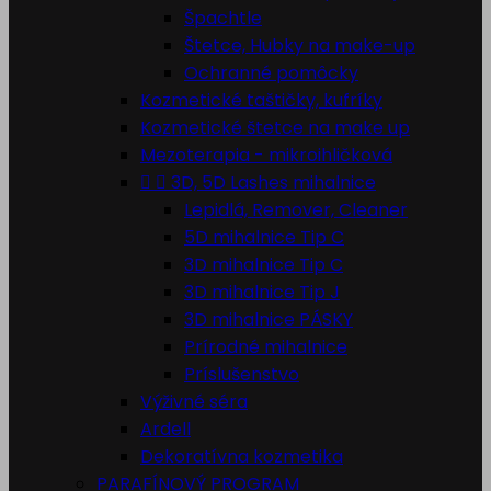
Špachtle
Štetce, Hubky na make-up
Ochranné pomôcky
Kozmetické taštičky, kufríky
Kozmetické štetce na make up
Mezoterapia - mikroihličková


3D, 5D Lashes mihalnice
Lepidlá, Remover, Cleaner
5D mihalnice Tip C
3D mihalnice Tip C
3D mihalnice Tip J
3D mihalnice PÁSKY
Prírodné mihalnice
Príslušenstvo
Výživné séra
Ardell
Dekoratívna kozmetika
PARAFÍNOVÝ PROGRAM