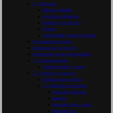


Nástroje
Gilotíny, kliešte
Hroty na zdobenie
Nožničky na nechty
Pinzety
Zatláčadlá, kopýtka, dlátka
Ochranné pomôcky
Odlakovače na nechty
Odsávačka prachu na nechty


Olej na nechty
Olej na nechty v pere


Ozdoby na nechty
Zalešťovacie prášky


Nálepky na nechty
Nálepky Summer
Motýle
Nálepky Kvety, Listy
Nálepky Jar