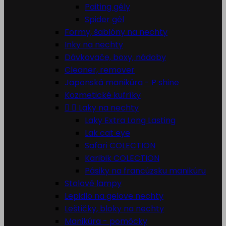
Paiting gély
Spider gél
Formy, šablóny na nechty
Inky na nechty
Dávkovače, boxy, nádoby
Cleaner, remover
Japonská manikúra - P shine
Kozmetické kufríky


Laky na nechty
Laky Extra Long Lasting
Lak cat eye
Safari COLECTION
Karibik COLECTION
Pásiky na francúzsku manikúru
Stolové lampy
Lepidlo na gelove nechty
Leštičky, bloky na nechty
Manikúra - pomôcky