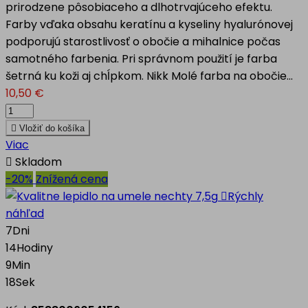
prirodzene pôsobiaceho a dlhotrvajúceho efektu.
Farby vďaka obsahu keratínu a kyseliny hyalurónovej
podporujú starostlivosť o obočie a mihalnice počas
samotného farbenia. Pri správnom použití je farba
šetrná ku koži aj chĺpkom. Nikk Molé farba na obočie...
10,50 €

Vložiť do košíka
Viac

Skladom
-20%
Znížená cena

Rýchly
náhľad
7
Dni
14
Hodiny
9
Min
17
Sek