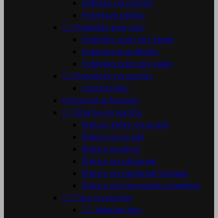
Leštičky na nechty
Prémiové pilníky


Podložky pod ruky
Podložky pod ruky klasik
Koženkové podložky
Podložka pod ruky sada


Pomôcky na nechty
Vzorkovníky
Pomocné prípravky


Štetce na nechty
Štetce, kefky na prach
Štetce na uv gél
Štetce na akryl
Štetce na zdobenie
Štetce na zdobenie Vintage
Štetce na francúzsku manikúru


Tipy na nechty


Mliečne tipy