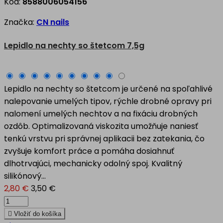
Kód:
8588006054156
Značka:
CN nails
Lepidlo na nechty so štetcom 7,5g
Lepidlo na nechty so štetcom je určené na spoľahlivé
nalepovanie umelých tipov, rýchle drobné opravy pri
nalomení umelých nechtov a na fixáciu drobných
ozdôb. Optimalizovaná viskozita umožňuje naniesť
tenkú vrstvu pri správnej aplikacii bez zatekania, čo
zvyšuje komfort práce a pomáha dosiahnuť
dlhotrvajúci, mechanicky odolný spoj. Kvalitný
silikónový...
2,80 €
3,50 €

Vložiť do košíka