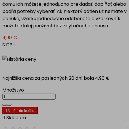
čomu ich môžete jednoducho prekladať, dopĺňať alebo
podľa potreby vyberať. Ak niektorý odtieň už nemáte v
ponuke, vzorku jednoducho odoberiete a vzorkovník
môžete ďalej používať bez zbytočného chaosu.
4,90 €
S DPH
Najnižšia cena za posledných 20 dní bola
4,90 €
Množstvo

Vložiť do košíka

Skladom