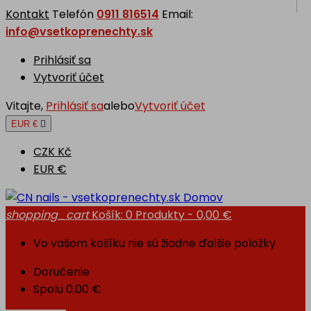
Kontakt
Telefón
0911 816514
Email:
info@vsetkoprenechty.sk
Prihlásiť sa
Vytvoriť účet
Vitajte,
Prihlásiť sa
alebo
Vytvoriť účet
EUR €

CZK Kč
EUR €
Domov
shopping_cart
Košík:
0
Produkty - 0,00 €
Vo vašom košíku nie sú žiadne ďalšie položky
Doručenie
Spolu
0,00 €