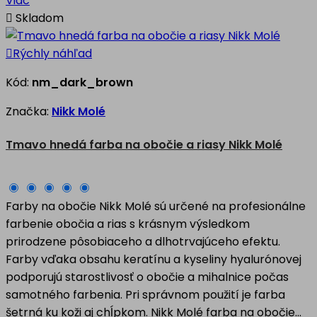
Viac

Skladom

Rýchly náhľad
Kód:
nm_dark_brown
Značka:
Nikk Molé
Tmavo hnedá farba na obočie a riasy Nikk Molé
Farby na obočie Nikk Molé sú určené na profesionálne
farbenie obočia a rias s krásnym výsledkom
prirodzene pôsobiaceho a dlhotrvajúceho efektu.
Farby vďaka obsahu keratínu a kyseliny hyalurónovej
podporujú starostlivosť o obočie a mihalnice počas
samotného farbenia. Pri správnom použití je farba
šetrná ku koži aj chĺpkom. Nikk Molé farba na obočie...