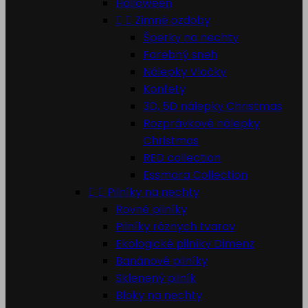
Halloween


Zimné ozdoby
Šperky na nechty
Farebný sneh
Nálepky Vločky
Konfety
3D, 5D nálepky Christmas
Rozprávkové nálepky
Christmas
RED collection
Essmara Collection


Pilníky na nechty
Rovné pilníky
Pilníky rôznych tvarov
Ekologické pilníky Dimenz
Banánové pilníky
Sklenený pilník
Bloky na nechty