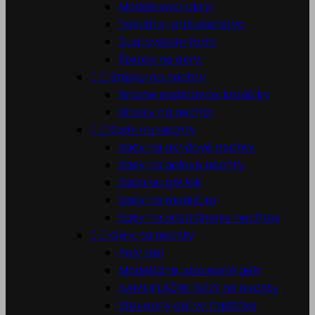
Modelovací akryl
Tekutiny, príslušenstvo
Dual system form
Štetce na akryl


Brúsky na nechty
Brúsne nadstavce, kotúčiky
Brúsky na nechty


Sady na nechty
Sady na akrylové nechty
Sady na gelove nechty
Sada na gél lak
Sady na manikúru
Sady na odstránenie nechtov


Gély na nechty
Poly Gél
Modelážne, stavebné gély
KAMUFLÁŽNE GÉLY na nechty
Stavebný gél vo flaštičke