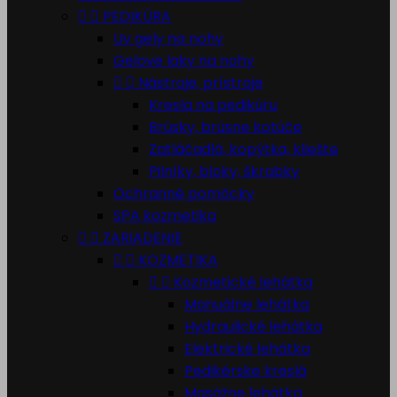


PEDIKÚRA
Uv gely na nohy
Gelove laky na nohy


Nástroje, prístroje
Kresla na pedikúru
Brúsky, brúsne kotúče
Zatláčadlá, kopýtka, kliešte
Pilníky, bloky, škrabky
Ochranné pomôcky
SPA kozmetika


ZARIADENIE


KOZMETIKA


Kozmetické lehátka
Manuálne lehátka
Hydraulické lehátka
Elektrické lehátka
Pedikérske kreslá
Masážne lehátka