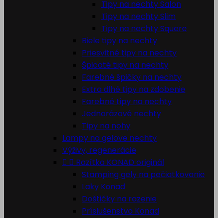
Tipy na nechty Salon
Tipy na nechty Slim
Tipy na nechty Squere
Biele tipy na nechty
Priesvitné tipy na nechty
Špicaté tipy na nechty
Farebné špičky na nechty
Extra dlhé tipy na zdobenie
Farebné tipy na nechty
Jednorázové nechty
Tipy na nohy
Lampy na gelove nechty
Výživy, regenerácie


Razítka KONAD originál
Stamping gely na pečiatkovanie
Laky Konad
Doštičky na razenie
Príslušenstvo Konad