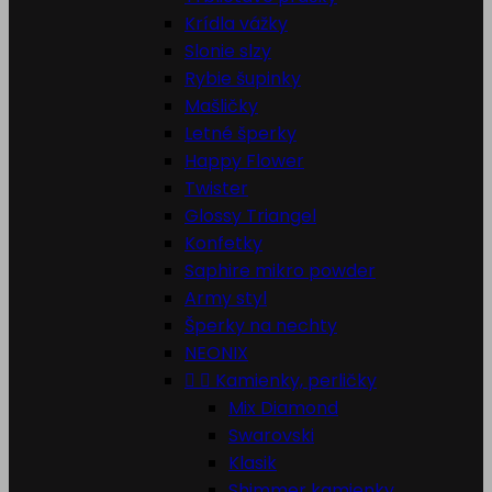
Krídla vážky
Slonie slzy
Rybie šupinky
Mašličky
Letné šperky
Happy Flower
Twister
Glossy Triangel
Konfetky
Saphire mikro powder
Army styl
Šperky na nechty
NEONIX


Kamienky, perličky
Mix Diamond
Swarovski
Klasik
Shimmer kamienky