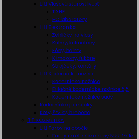


Vlasová starostlivosť
TAHE
HC laboratory


Elektronika
Žehličky na vlasy
Kulmy, kulmofény
Fény, helmy
Klimazóny, fukáre
Strojčeky, kontúry


Kadernícke nožnice
Kadernícke nožnice
Efilačné kadernícke nožnice 5,5
Kadernícke nožnice sady
Kadernícke pomôcky
Kefy, štylky, hrebene


KOZMETIKA


Farby na obočie
Farby na obočie a riasy Nikk Molé