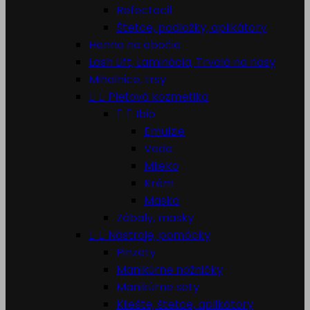
Refectocil
Štetce, podložky, aplikátory
Henna na obočie
Lash Lift, Laminácia, Trvalá na riasy
Mihalnice, trsy


Pleťová kozmetika


Ibio
Emulzie
Voda
Mlieko
Krém
Maska
Zábaly, masky


Nástroje, pomôcky
Pinzety
Manikúrne nožničky
Manikúrne sety
Kliešte, štetce, aplikátory