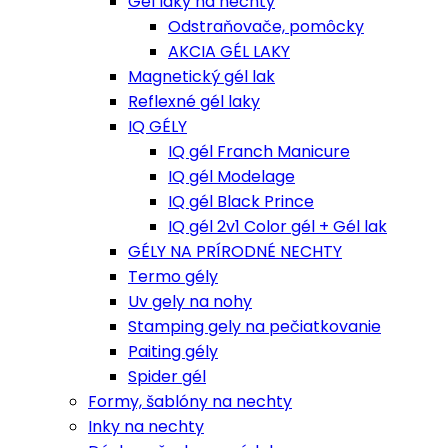
Gel laky na nechty
Odstraňovače, pomôcky
AKCIA GÉL LAKY
Magnetický gél lak
Reflexné gél laky
IQ GÉLY
IQ gél Franch Manicure
IQ gél Modelage
IQ gél Black Prince
IQ gél 2v1 Color gél + Gél lak
GÉLY NA PRÍRODNÉ NECHTY
Termo gély
Uv gely na nohy
Stamping gely na pečiatkovanie
Paiting gély
Spider gél
Formy, šablóny na nechty
Inky na nechty