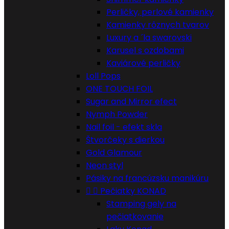
Perličky, perlové kamienky
Kamienky rôznych tvarov
Luxury a ´la swarovski
Karusel s ozdobami
Kaviárové perličky
Loll Pops
ONE TOUCH FOIL
Sugar and Mirror efect
Nymph Powder
Nail foil - efekt skla
Štvorčeky s dierkou
Gold Glamour
Neon styl
Pásiky na francúzsku manikúru


Pečiatky KONAD
Stamping gely na
pečiatkovanie