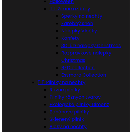
Halloween


Zimné ozdoby
Šperky na nechty
Farebný sneh
Nálepky Vločky
Konfety
3D, 5D nálepky Christmas
Rozprávkové nálepky
Christmas
RED collection
Essmara Collection


Pilníky na nechty
Rovné pilníky
Pilníky rôznych tvarov
Ekologické pilníky Dimenz
Banánové pilníky
Sklenený pilník
Bloky na nechty