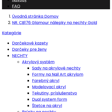
FAQ
Úvodná stránka
Domov
NR. CB176 Glamour nálepky na nechty Gold
Kategórie
Darčekové kazety
Darčeky pre ženy
NECHTY
Akrylový systém
Sady na akrylové nechty
Formy na Nail Art akrylom
Farebný akryl
Modelovací akryl
Tekutiny, príslušenstvo
Dual system form
Štetce na akryl
Brúsky na nechty