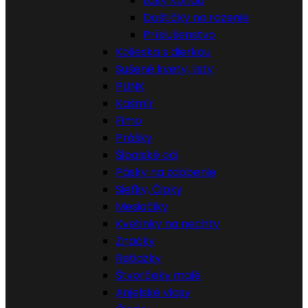
Laky Konad
Doštičky na razenie
Príslušenstvo
Kolieska s dierkou
Sušené kvety, listy
PUNK
Kašmír
Fimo
Prášky
Šibalské oči
Pásky na zdobenie
Sieťky, Čipky
Mesiačiky
Kvetinky na nechty
Značky
Retiazky
Štvorčeky malé
Anjelské vlasy