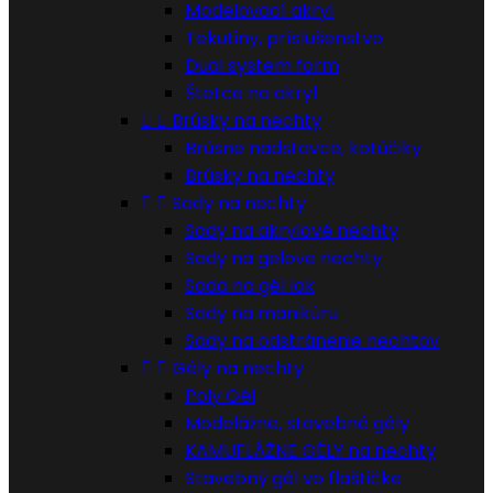
Modelovací akryl
Tekutiny, príslušenstvo
Dual system form
Štetce na akryl


Brúsky na nechty
Brúsne nadstavce, kotúčiky
Brúsky na nechty


Sady na nechty
Sady na akrylové nechty
Sady na gelove nechty
Sada na gél lak
Sady na manikúru
Sady na odstránenie nechtov


Gély na nechty
Poly Gél
Modelážne, stavebné gély
KAMUFLÁŽNE GÉLY na nechty
Stavebný gél vo flaštičke