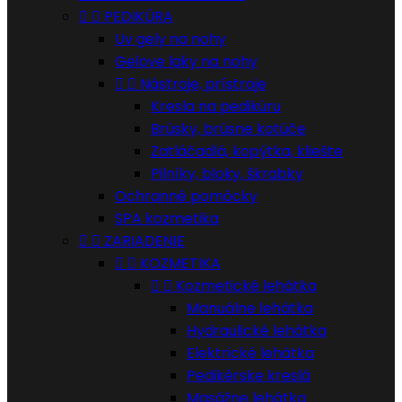


PEDIKÚRA
Uv gely na nohy
Gelove laky na nohy


Nástroje, prístroje
Kresla na pedikúru
Brúsky, brúsne kotúče
Zatláčadlá, kopýtka, kliešte
Pilníky, bloky, škrabky
Ochranné pomôcky
SPA kozmetika


ZARIADENIE


KOZMETIKA


Kozmetické lehátka
Manuálne lehátka
Hydraulické lehátka
Elektrické lehátka
Pedikérske kreslá
Masážne lehátka