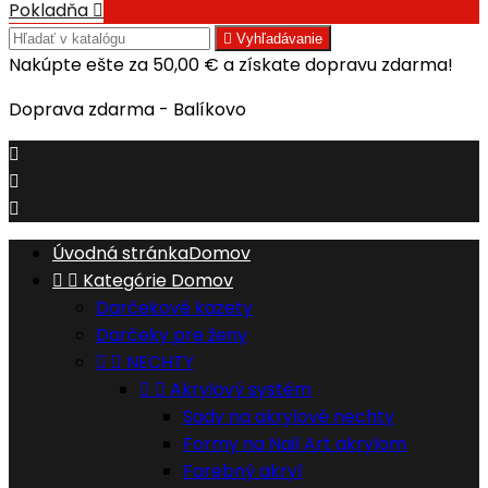
Pokladňa


Vyhľadávanie
Nakúpte ešte za
50,00 €
a získate dopravu zdarma!
Doprava zdarma - Balíkovo



Úvodná stránka
Domov


Kategórie
Domov
Darčekové kazety
Darčeky pre ženy


NECHTY


Akrylový systém
Sady na akrylové nechty
Formy na Nail Art akrylom
Farebný akryl