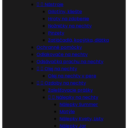


Nástroje
Gilotíny, kliešte
Hroty na zdobenie
Nožničky na nechty
Pinzety
Zatláčadlá, kopýtka, dlátka
Ochranné pomôcky
Odlakovače na nechty
Odsávačka prachu na nechty


Olej na nechty
Olej na nechty v pere


Ozdoby na nechty
Zalešťovacie prášky


Nálepky na nechty
Nálepky Summer
Motýle
Nálepky Kvety, Listy
Nálepky Jar