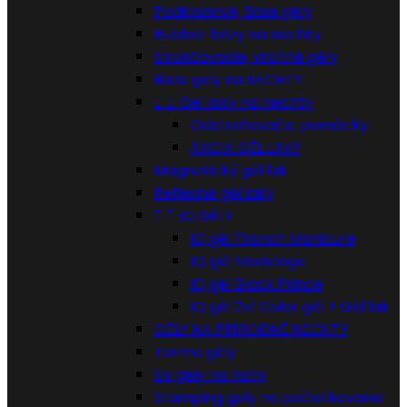
Podkladové, Base gély
Rubber bázy na nechty
Ukončovacie, vrchné gély
Biele gely na NECHTY


Gel laky na nechty
Odstraňovače, pomôcky
AKCIA GÉL LAKY
Magnetický gél lak
Reflexné gél laky


IQ GÉLY
IQ gél Franch Manicure
IQ gél Modelage
IQ gél Black Prince
IQ gél 2v1 Color gél + Gél lak
GÉLY NA PRÍRODNÉ NECHTY
Termo gély
Uv gely na nohy
Stamping gely na pečiatkovanie