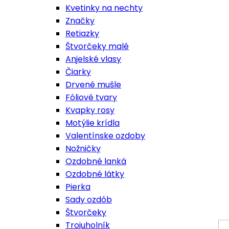
Kvetinky na nechty
Značky
Retiazky
Štvorčeky malé
Anjelské vlasy
Čiarky
Drvené mušle
Fóliové tvary
Kvapky rosy
Motýlie krídla
Valentínske ozdoby
Nožničky
Ozdobné lanká
Ozdobné látky
Pierka
Sady ozdôb
Štvorčeky
Trojuholník