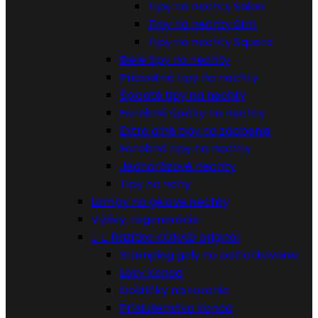
Tipy na nechty Salon
Tipy na nechty Slim
Tipy na nechty Squere
Biele tipy na nechty
Priesvitné tipy na nechty
Špicaté tipy na nechty
Farebné špičky na nechty
Extra dlhé tipy na zdobenie
Farebné tipy na nechty
Jednorázové nechty
Tipy na nohy
Lampy na gelove nechty
Výživy, regenerácie


Razítka KONAD originál
Stamping gely na pečiatkovanie
Laky Konad
Doštičky na razenie
Príslušenstvo Konad