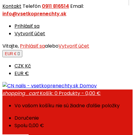
Kontakt
Telefón
0911 816514
Email:
info@vsetkoprenechty.sk
Prihlásiť sa
Vytvoriť účet
Vitajte,
Prihlásiť sa
alebo
Vytvoriť účet
EUR €

CZK Kč
EUR €
Domov
shopping_cart
Košík:
0
Produkty - 0,00 €
Vo vašom košíku nie sú žiadne ďalšie položky
Doručenie
Spolu
0,00 €