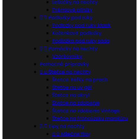
Leštičky na nechty
Prémiové pilníky


Podložky pod ruky
Podložky pod ruky klasik
Koženkové podložky
Podložka pod ruky sada


Pomôcky na nechty
Vzorkovníky
Pomocné prípravky


Štetce na nechty
Štetce, kefky na prach
Štetce na uv gél
Štetce na akryl
Štetce na zdobenie
Štetce na zdobenie Vintage
Štetce na francúzsku manikúru


Tipy na nechty


Mliečne tipy