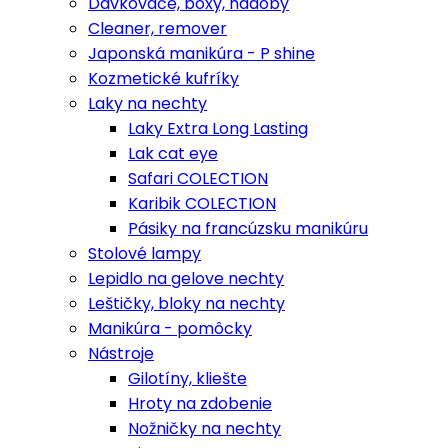
Dávkovače, boxy, nádoby
Cleaner, remover
Japonská manikúra - P shine
Kozmetické kufríky
Laky na nechty
Laky Extra Long Lasting
Lak cat eye
Safari COLECTION
Karibik COLECTION
Pásiky na francúzsku manikúru
Stolové lampy
Lepidlo na gelove nechty
Leštičky, bloky na nechty
Manikúra - pomôcky
Nástroje
Gilotíny, kliešte
Hroty na zdobenie
Nožničky na nechty