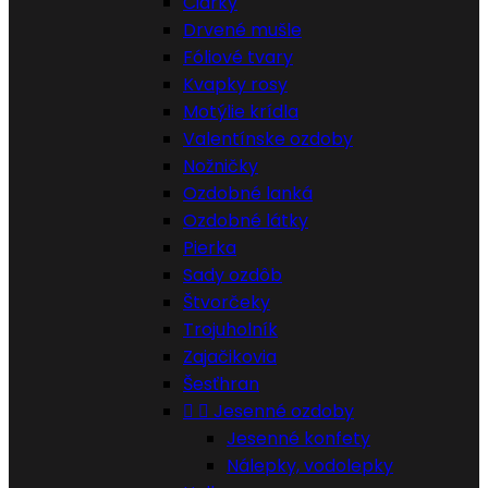
Čiarky
Drvené mušle
Fóliové tvary
Kvapky rosy
Motýlie krídla
Valentínske ozdoby
Nožničky
Ozdobné lanká
Ozdobné látky
Pierka
Sady ozdôb
Štvorčeky
Trojuholník
Zajačikovia
Šesťhran


Jesenné ozdoby
Jesenné konfety
Nálepky, vodolepky