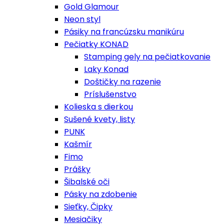
Gold Glamour
Neon styl
Pásiky na francúzsku manikúru
Pečiatky KONAD
Stamping gely na pečiatkovanie
Laky Konad
Doštičky na razenie
Príslušenstvo
Kolieska s dierkou
Sušené kvety, listy
PUNK
Kašmír
Fimo
Prášky
Šibalské oči
Pásky na zdobenie
Sieťky, Čipky
Mesiačiky