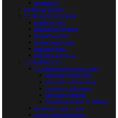
Sterilizátory
Darčekové poukazy


DEPILAČNÝ PROGRAM
Depilačný vosk
Depilačná kozmetika
Depilačné pásiky
Depilačné prístroje
Depilačné sady
Depilačné pomôcky


KADERNÍCTVO


Kanekalon na braids copíky
Kanekalon trojfarebný
Kanekalon jednofarebný
Kanekalon dvojfarebný
Kanekalon melange
Svietiaci kanekalon na pletenie
Kanekalon copíky, copy
Cvičné kadernícke hlavy