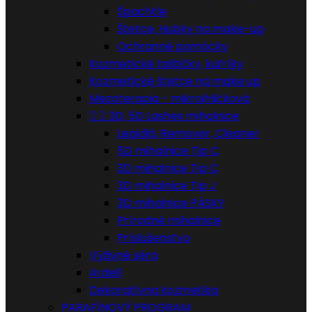
Špachtle
Štetce, Hubky na make-up
Ochranné pomôcky
Kozmetické taštičky, kufríky
Kozmetické štetce na make up
Mezoterapia - mikroihličková


3D, 5D Lashes mihalnice
Lepidlá, Remover, Cleaner
5D mihalnice Tip C
3D mihalnice Tip C
3D mihalnice Tip J
3D mihalnice PÁSKY
Prírodné mihalnice
Príslušenstvo
Výživné séra
Ardell
Dekoratívna kozmetika
PARAFÍNOVÝ PROGRAM