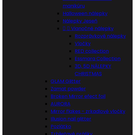
manikúru
Halloween nálepky
Nálepky Jeseň


Vianočné nálepky
Rozprávkové nálepky
Vločky
RED collection
Essmara Collection
3D, 5D NÁLEPKY
CHRISTMAS
GLAM Glitter
Zamat powder
Broken Mirror efect foil
AURORA
Mirror flakes - zrkadlové vločky
Illusion nail glitter
Pozlátko
Trblietavé prášky