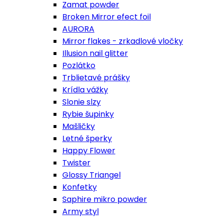
Zamat powder
Broken Mirror efect foil
AURORA
Mirror flakes - zrkadlové vločky
Illusion nail glitter
Pozlátko
Trblietavé prášky
Krídla vážky
Slonie slzy
Rybie šupinky
Mašličky
Letné šperky
Happy Flower
Twister
Glossy Triangel
Konfetky
Saphire mikro powder
Army styl