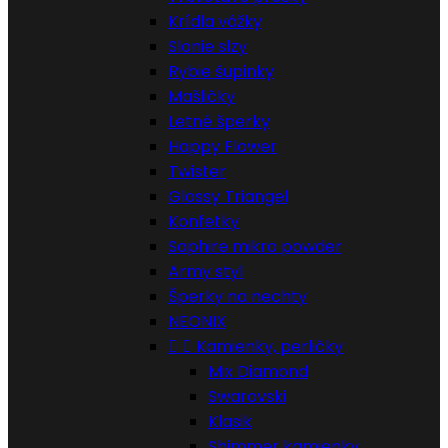
Krídla vážky
Slonie slzy
Rybie šupinky
Mašličky
Letné šperky
Happy Flower
Twister
Glossy Triangel
Konfetky
Saphire mikro powder
Army styl
Šperky na nechty
NEONIX


Kamienky, perličky
Mix Diamond
Swarovski
Klasik
Shimmer kamienky