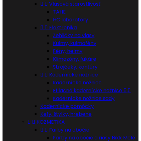


Vlasová starostlivosť
TAHE
HC laboratory


Elektronika
Žehličky na vlasy
Kulmy, kulmofény
Fény, helmy
Klimazóny, fukáre
Strojčeky, kontúry


Kadernícke nožnice
Kadernícke nožnice
Efilačné kadernícke nožnice 5,5
Kadernícke nožnice sady
Kadernícke pomôcky
Kefy, štylky, hrebene


KOZMETIKA


Farby na obočie
Farby na obočie a riasy Nikk Molé