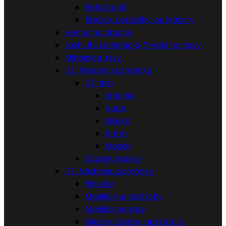
Refectocil
Štetce, podložky, aplikátory
Henna na obočie
Lash Lift, Laminácia, Trvalá na riasy
Mihalnice, trsy


Pleťová kozmetika


Ibio
Emulzie
Voda
Mlieko
Krém
Maska
Zábaly, masky


Nástroje, pomôcky
Pinzety
Manikúrne nožničky
Manikúrne sety
Kliešte, štetce, aplikátory