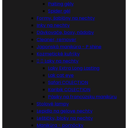
Paiting gély
Spider gél
Formy, šablóny na nechty
Inky na nechty
Dávkovače, boxy, nádoby
Cleaner, remover
Japonská manikúra - P shine
Kozmetické kufríky


Laky na nechty
Laky Extra Long Lasting
Lak cat eye
Safari COLECTION
Karibik COLECTION
Pásiky na francúzsku manikúru
Stolové lampy
Lepidlo na gelove nechty
Leštičky, bloky na nechty
Manikúra - pomôcky